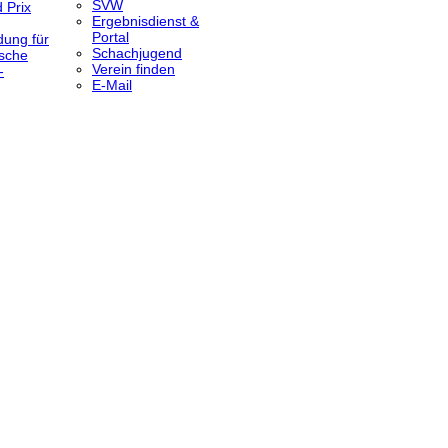
SVW
 Prix
Ergebnisdienst &
Portal
dung für
Schachjugend
sche
Verein finden
-
E-Mail