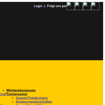
Login
| Folgt uns per
Württembergische
haft
Turnierserien
Jugend-Pokalturniere
Amateurmeisterschaften