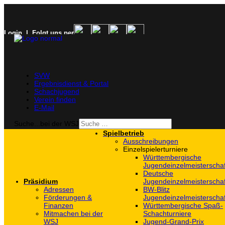
Login
| Folgt uns per
SVW
Ergebnisdienst & Portal
Schachjugend
Verein finden
E-Mail
Suche...bei der WSJ
Spielbetrieb
Ausschreibungen
Einzelspielerturniere
Württembergische
Jugendeinzelmeisterscha
Deutsche
Präsidium
Jugendeinzelmeisterscha
Adressen
BW-Blitz
Förderungen &
Jugendeinzelmeisterscha
Finanzen
Württembergische Spaß-
Mitmachen bei der
Schachturniere
WSJ
Jugend-Grand-Prix