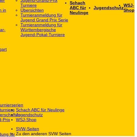
der
Jugend-Grand-Prix
Schach
Turniere
WSJ-
ABC für
Jugendschutz
h in
Übersichten
Shop
Neulinge
Turnieranmeldung für
Jugend Grand Prix Serie
Turnieranmeldung für
ar-
Württembergische
Jugend-Pokal-Turniere
gart
urnierserien
turniere
Schach ABC für Neulinge
erschaften
Jugendschutz
-Prix
WSJ-Shop
SVW-Seiten
Zu den anderen SVW Seiten
dung für