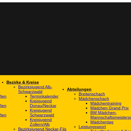
Bezirke & Kreise
Bezirksjugend Alb-
Abteilungen
Schwarzwald
Breitenschach
ften
Terminkalender
Mädchenschach
Kreisjugend
Mädchentraining
ften
Donau/Neckar
Mädchen Grand Prix
Kreisjugend
BW Mädchen-
ften
Schwarzwald
Mannschaftsmeistersc
Kreisjugend
Mädchentag
Zollern/Alb
Leistungssport
Bezirksjugend Neckar-Fils