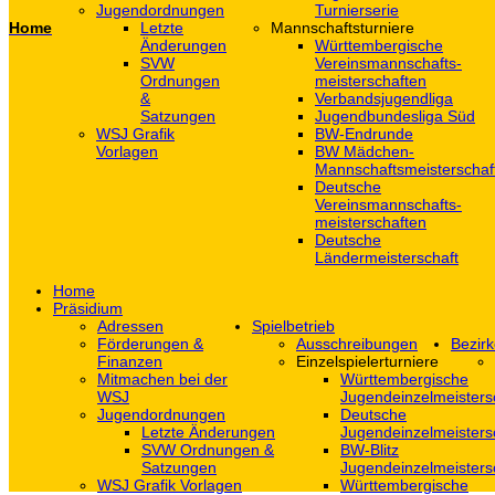
Jugendordnungen
Turnierserie
Home
Letzte
Mannschaftsturniere
Änderungen
Württembergische
SVW
Vereinsmannschafts-
Ordnungen
meisterschaften
&
Verbandsjugendliga
Satzungen
Jugendbundesliga Süd
WSJ Grafik
BW-Endrunde
Vorlagen
BW Mädchen-
Mannschaftsmeisterschaf
Deutsche
Vereinsmannschafts-
meisterschaften
Deutsche
Ländermeisterschaft
Home
Präsidium
Adressen
Spielbetrieb
Förderungen &
Ausschreibungen
Bezirk
Finanzen
Einzelspielerturniere
Mitmachen bei der
Württembergische
WSJ
Jugendeinzelmeisters
Jugendordnungen
Deutsche
Letzte Änderungen
Jugendeinzelmeisters
SVW Ordnungen &
BW-Blitz
Satzungen
Jugendeinzelmeisters
WSJ Grafik Vorlagen
Württembergische