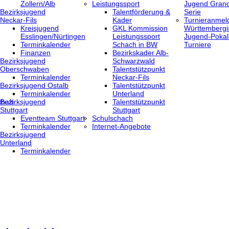
Zollern/Alb
Leistungssport
Jugend Grand
Bezirksjugend
Talentförderung &
Serie
Neckar-Fils
Kader
Turnieranmel
Kreisjugend
GKL Kommission
Württembergi
‎Esslingen/Nürtingen
Leistungssport
Jugend-Pokal
Terminkalender
Schach in BW
Turniere
Finanzen
Bezirkskader Alb-
Bezirksjugend
Schwarzwald
Oberschwaben
Talentstützpunkt
Terminkalender
Neckar-Fils
Bezirksjugend Ostalb
Talentstützpunkt
Terminkalender
Unterland
haft
Bezirksjugend
Talentstützpunkt
Stuttgart
Stuttgart
‎Eventteam Stuttgart
Schulschach
Terminkalender
Internet-Angebote
Bezirksjugend
Unterland
Terminkalender