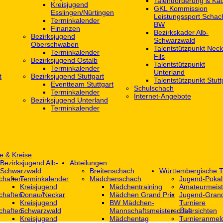
Talentförderung & Ka
Kreisjugend
GKL Kommission
‎Esslingen/Nürtingen
Leistungssport Schac
Terminkalender
BW
Finanzen
Bezirkskader Alb-
Bezirksjugend
Schwarzwald
Oberschwaben
Talentstützpunkt Neck
Terminkalender
Fils
Bezirksjugend Ostalb
Talentstützpunkt
Terminkalender
Unterland
t
Bezirksjugend Stuttgart
Talentstützpunkt Stutt
‎Eventteam Stuttgart
Schulschach
Terminkalender
Internet-Angebote
Bezirksjugend Unterland
Terminkalender
e & Kreise
Bezirksjugend Alb-
Abteilungen
Schwarzwald
Breitenschach
Württembergische T
chaften
Terminkalender
Mädchenschach
Jugend-Pokal
Kreisjugend
Mädchentraining
Amateurmeist
chaften
Donau/Neckar
Mädchen Grand Prix
Jugend-Grand
Kreisjugend
BW Mädchen-
Turniere
chaften
Schwarzwald
Mannschaftsmeisterschaft
Übersichten
Kreisjugend
Mädchentag
Turnieranmel