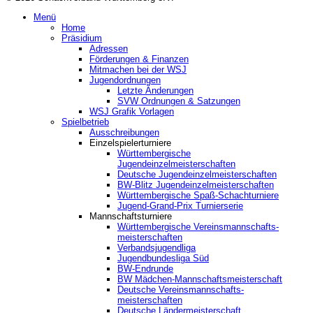
Menü
Home
Präsidium
Adressen
Förderungen & Finanzen
Mitmachen bei der WSJ
Jugendordnungen
Letzte Änderungen
SVW Ordnungen & Satzungen
WSJ Grafik Vorlagen
Spielbetrieb
Ausschreibungen
Einzelspielerturniere
Württembergische
Jugendeinzelmeisterschaften
Deutsche Jugendeinzelmeisterschaften
BW-Blitz Jugendeinzelmeisterschaften
Württembergische Spaß-Schachturniere
Jugend-Grand-Prix Turnierserie
Mannschaftsturniere
Württembergische Vereinsmannschafts-
meisterschaften
Verbandsjugendliga
Jugendbundesliga Süd
BW-Endrunde
BW Mädchen-Mannschaftsmeisterschaft
Deutsche Vereinsmannschafts-
meisterschaften
Deutsche Ländermeisterschaft