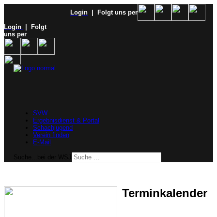
Login
| Folgt uns per
Login
| Folgt
uns per
SVW
Ergebnisdienst & Portal
Schachjugend
Verein finden
E-Mail
Suche...bei der WSJ
Terminkalender