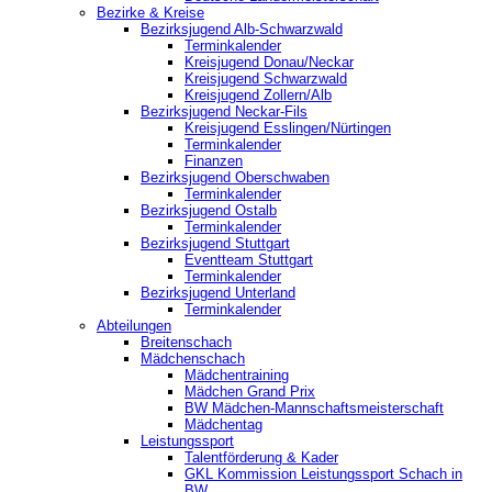
Bezirke & Kreise
Bezirksjugend Alb-Schwarzwald
Terminkalender
Kreisjugend Donau/Neckar
Kreisjugend Schwarzwald
Kreisjugend Zollern/Alb
Bezirksjugend Neckar-Fils
Kreisjugend ‎Esslingen/Nürtingen
Terminkalender
Finanzen
Bezirksjugend Oberschwaben
Terminkalender
Bezirksjugend Ostalb
Terminkalender
Bezirksjugend Stuttgart
‎Eventteam Stuttgart
Terminkalender
Bezirksjugend Unterland
Terminkalender
Abteilungen
Breitenschach
Mädchenschach
Mädchentraining
Mädchen Grand Prix
BW Mädchen-Mannschaftsmeisterschaft
Mädchentag
Leistungssport
Talentförderung & Kader
GKL Kommission Leistungssport Schach in
BW