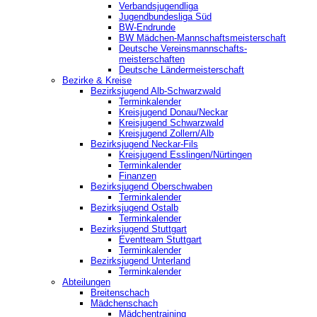
Verbandsjugendliga
Jugendbundesliga Süd
BW-Endrunde
BW Mädchen-Mannschaftsmeisterschaft
Deutsche Vereinsmannschafts-
meisterschaften
Deutsche Ländermeisterschaft
Bezirke & Kreise
Bezirksjugend Alb-Schwarzwald
Terminkalender
Kreisjugend Donau/Neckar
Kreisjugend Schwarzwald
Kreisjugend Zollern/Alb
Bezirksjugend Neckar-Fils
Kreisjugend ‎Esslingen/Nürtingen
Terminkalender
Finanzen
Bezirksjugend Oberschwaben
Terminkalender
Bezirksjugend Ostalb
Terminkalender
Bezirksjugend Stuttgart
‎Eventteam Stuttgart
Terminkalender
Bezirksjugend Unterland
Terminkalender
Abteilungen
Breitenschach
Mädchenschach
Mädchentraining