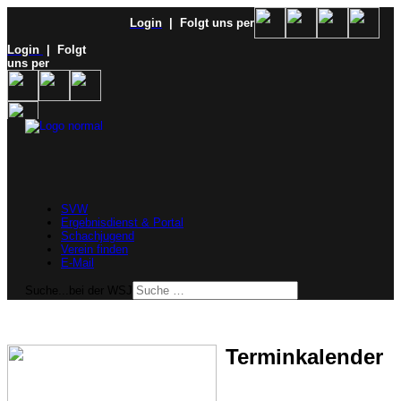
Login
| Folgt uns per
Login
| Folgt
uns per
SVW
Ergebnisdienst & Portal
Schachjugend
Verein finden
E-Mail
Suche...bei der WSJ
Terminkalender