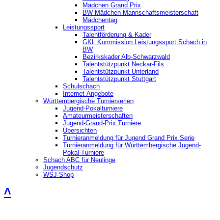
Mädchen Grand Prix
BW Mädchen-Mannschaftsmeisterschaft
Mädchentag
Leistungssport
Talentförderung & Kader
GKL Kommission Leistungssport Schach in
BW
Bezirkskader Alb-Schwarzwald
Talentstützpunkt Neckar-Fils
Talentstützpunkt Unterland
Talentstützpunkt Stuttgart
Schulschach
Internet-Angebote
Württembergische Turnierserien
Jugend-Pokalturniere
Amateurmeisterschaften
Jugend-Grand-Prix Turniere
Übersichten
Turnieranmeldung für Jugend Grand Prix Serie
Turnieranmeldung für Württembergische Jugend-
Pokal-Turniere
Schach ABC für Neulinge
Jugendschutz
WSJ-Shop
˄