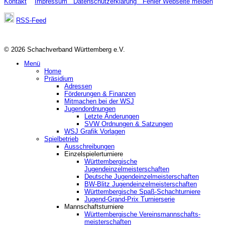
Kontakt
Impressum
Datenschutzerklärung
Fehler Webseite melden
RSS-Feed
© 2026 Schachverband Württemberg e.V.
Menü
Home
Präsidium
Adressen
Förderungen & Finanzen
Mitmachen bei der WSJ
Jugendordnungen
Letzte Änderungen
SVW Ordnungen & Satzungen
WSJ Grafik Vorlagen
Spielbetrieb
Ausschreibungen
Einzelspielerturniere
Württembergische
Jugendeinzelmeisterschaften
Deutsche Jugendeinzelmeisterschaften
BW-Blitz Jugendeinzelmeisterschaften
Württembergische Spaß-Schachturniere
Jugend-Grand-Prix Turnierserie
Mannschaftsturniere
Württembergische Vereinsmannschafts-
meisterschaften