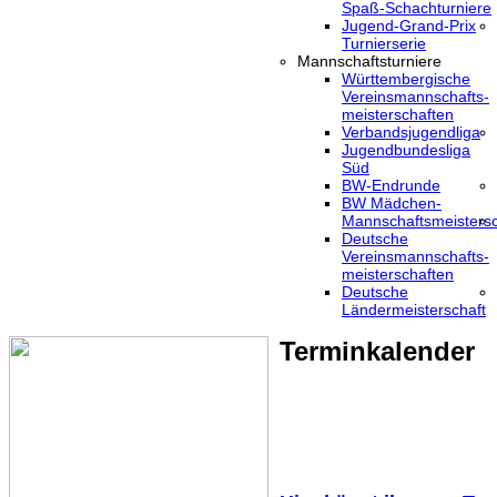
Spaß-Schachturniere
Jugend-Grand-Prix
Turnierserie
Mannschaftsturniere
Württembergische
Vereinsmannschafts-
meisterschaften
Verbandsjugendliga
Jugendbundesliga
Süd
BW-Endrunde
BW Mädchen-
Mannschaftsmeistersc
Deutsche
Vereinsmannschafts-
meisterschaften
Deutsche
Ländermeisterschaft
Terminkalender