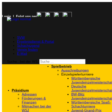
Login
| Folgt uns per
SVW
Ergebnisdienst & Portal
Schachjugend
Verein finden
E-Mail
Suche...bei der WSJ
Spielbetrieb
Ausschreibungen
Einzelspielerturniere
Württembergische
Jugendeinzelmeisterscha
Deutsche
Präsidium
Jugendeinzelmeisterscha
Adressen
BW-Blitz
Förderungen &
Jugendeinzelmeisterscha
Finanzen
Württembergische Spaß-
Mitmachen bei der
Schachturniere
WSJ
Jugend-Grand-Prix