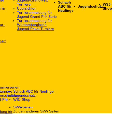
der
Jugend-Grand-Prix
Schach
Turniere
WSJ-
ABC für
Jugendschutz
h in
Übersichten
Shop
Neulinge
Turnieranmeldung für
Jugend Grand Prix Serie
Turnieranmeldung für
ar-
Württembergische
Jugend-Pokal-Turniere
gart
urnierserien
turniere
Schach ABC für Neulinge
erschaften
Jugendschutz
-Prix
WSJ-Shop
SVW-Seiten
Zu den anderen SVW Seiten
dung für