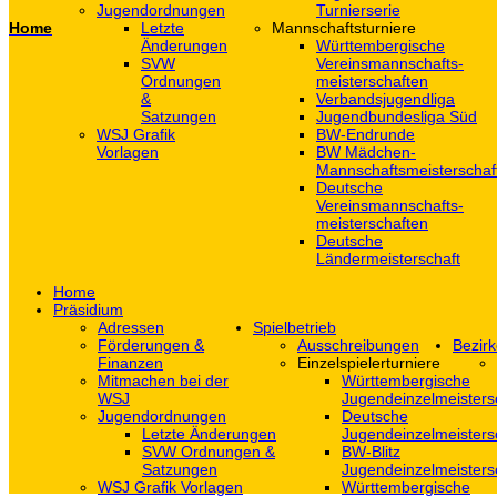
Jugendordnungen
Turnierserie
Home
Letzte
Mannschaftsturniere
Änderungen
Württembergische
SVW
Vereinsmannschafts-
Ordnungen
meisterschaften
&
Verbandsjugendliga
Satzungen
Jugendbundesliga Süd
WSJ Grafik
BW-Endrunde
Vorlagen
BW Mädchen-
Mannschaftsmeisterschaf
Deutsche
Vereinsmannschafts-
meisterschaften
Deutsche
Ländermeisterschaft
Home
Präsidium
Adressen
Spielbetrieb
Förderungen &
Ausschreibungen
Bezirk
Finanzen
Einzelspielerturniere
Mitmachen bei der
Württembergische
WSJ
Jugendeinzelmeisters
Jugendordnungen
Deutsche
Letzte Änderungen
Jugendeinzelmeisters
SVW Ordnungen &
BW-Blitz
Satzungen
Jugendeinzelmeisters
WSJ Grafik Vorlagen
Württembergische