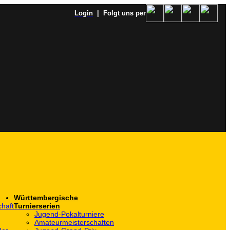
Login
| Folgt uns per
Württembergische
haft
Turnierserien
Jugend-Pokalturniere
Amateurmeisterschaften