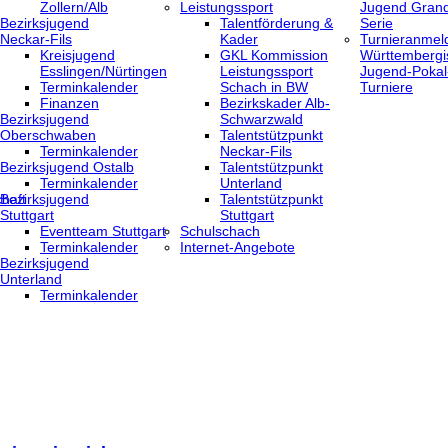
Zollern/Alb
Leistungssport
Jugend Grand
Bezirksjugend
Talentförderung &
Serie
Neckar-Fils
Kader
Turnieranmel
Kreisjugend
GKL Kommission
Württembergi
‎Esslingen/Nürtingen
Leistungssport
Jugend-Pokal
Terminkalender
Schach in BW
Turniere
Finanzen
Bezirkskader Alb-
Bezirksjugend
Schwarzwald
Oberschwaben
Talentstützpunkt
Terminkalender
Neckar-Fils
Bezirksjugend Ostalb
Talentstützpunkt
Terminkalender
Unterland
haft
Bezirksjugend
Talentstützpunkt
Stuttgart
Stuttgart
‎Eventteam Stuttgart
Schulschach
Terminkalender
Internet-Angebote
Bezirksjugend
Unterland
Terminkalender