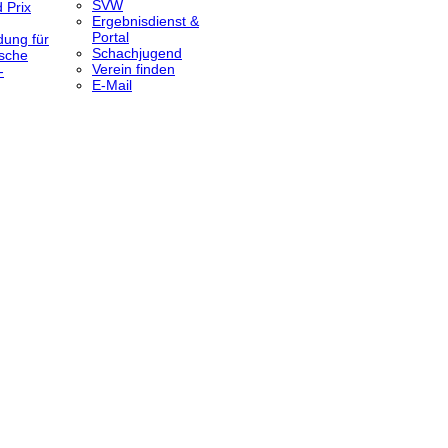
SVW
 Prix
Ergebnisdienst &
Portal
dung für
Schachjugend
sche
Verein finden
-
E-Mail