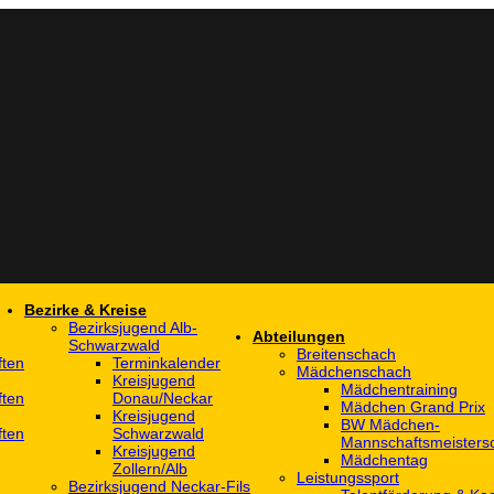
Bezirke & Kreise
Bezirksjugend Alb-
Abteilungen
Schwarzwald
Breitenschach
ften
Terminkalender
Mädchenschach
Kreisjugend
Mädchentraining
ften
Donau/Neckar
Mädchen Grand Prix
Kreisjugend
BW Mädchen-
ften
Schwarzwald
Mannschaftsmeistersc
Kreisjugend
Mädchentag
Zollern/Alb
Leistungssport
Bezirksjugend Neckar-Fils