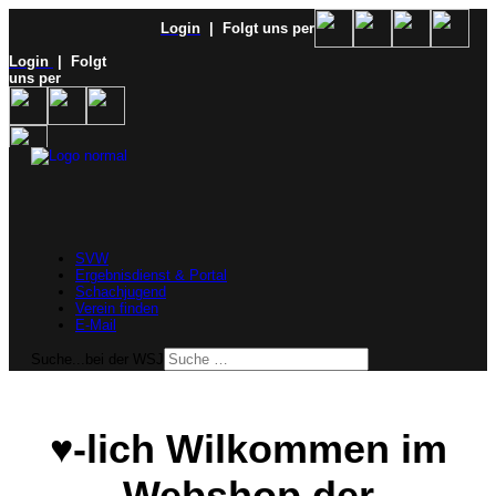
Login
| Folgt uns per
Login
| Folgt
uns per
SVW
Ergebnisdienst & Portal
Schachjugend
Verein finden
E-Mail
Suche...bei der WSJ
♥️-lich Wilkommen im
Webshop der