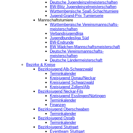
Deutsche Jugendeinzelmeisterschaften
BW-Blitz Jugendeinzelmeisterschaften
Württembergische Spaß-Schachturniere
Jugend-Grand-Prix Turnierserie
Mannschaftsturniere
Württembergische Vereinsmannschafts-
meisterschaften
Verbandsjugendliga
Jugendbundesliga Süd
BW-Endrunde
BW Mädchen-Mannschaftsmeisterschaft
Deutsche Vereinsmannschafts-
meisterschaften
Deutsche Ländermeisterschaft
Bezirke & Kreise
Bezirksjugend Alb-Schwarzwald
Terminkalender
Kreisjugend Donau/Neckar
Kreisjugend Schwarzwald
Kreisjugend Zollern/Alb
Bezirksjugend Neckar-Fils
Kreisjugend ‎Esslingen/Nürtingen
Terminkalender
Finanzen
Bezirksjugend Oberschwaben
Terminkalender
Bezirksjugend Ostalb
Terminkalender
Bezirksjugend Stuttgart
‎Eventteam Stuttgart