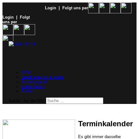
Login
| Folgt uns per
Login
| Folgt
uns per
SVW
Ergebnisdienst & Portal
Schachjugend
Verein finden
E-Mail
Suche...bei der WSJ
Terminkalender
Es gibt immer dasselbe