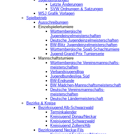
Letzte Änderungen
SVW Ordnungen & Satzungen
WSJ Grafik Vorlagen
Spielbetrieb
Ausschreibungen
Einzelspielerturniere
Württembergische
Jugendeinzelmeisterschaften
Deutsche Jugendeinzelmeisterschaften
BW-Blitz Jugendeinzelmeisterschaften
Württembergische Spaß-Schachturniere
Jugend-Grand-Prix Turnierserie
Mannschaftsturniere
Württembergische Vereinsmannschafts-
meisterschaften
Verbandsjugendliga
Jugendbundesliga Süd
BW-Endrunde
BW Mädchen-Mannschaftsmeisterschaft
Deutsche Vereinsmannschafts-
meisterschaften
Deutsche Ländermeisterschaft
Bezirke & Kreise
Bezirksjugend Alb-Schwarzwald
Terminkalender
Kreisjugend Donau/Neckar
Kreisjugend Schwarzwald
Kreisjugend Zollern/Alb
Bezirksjugend Neckar-Fils