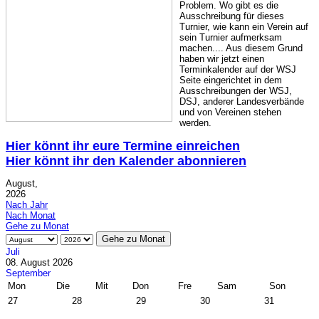
Problem. Wo gibt es die
Ausschreibung für dieses
Turnier, wie kann ein Verein auf
sein Turnier aufmerksam
machen.... Aus diesem Grund
haben wir jetzt einen
Terminkalender auf der WSJ
Seite eingerichtet in dem
Ausschreibungen der WSJ,
DSJ, anderer Landesverbände
und von Vereinen stehen
werden.
Hier könnt ihr eure Termine einreichen
Hier könnt ihr den Kalender abonnieren
August,
2026
Nach Jahr
Nach Monat
Gehe zu Monat
Gehe zu Monat
Juli
08. August 2026
September
Mon
Die
Mit
Don
Fre
Sam
Son
27
28
29
30
31