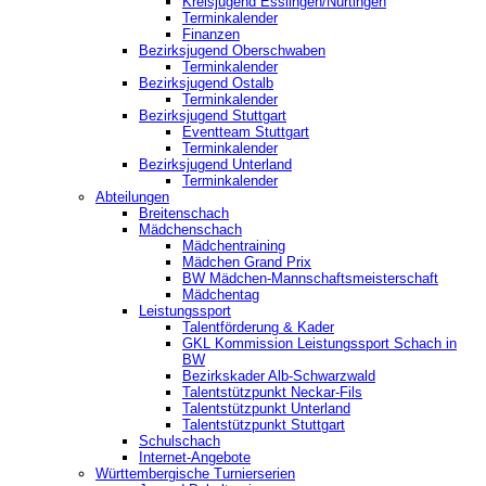
Kreisjugend ‎Esslingen/Nürtingen
Terminkalender
Finanzen
Bezirksjugend Oberschwaben
Terminkalender
Bezirksjugend Ostalb
Terminkalender
Bezirksjugend Stuttgart
‎Eventteam Stuttgart
Terminkalender
Bezirksjugend Unterland
Terminkalender
Abteilungen
Breitenschach
Mädchenschach
Mädchentraining
Mädchen Grand Prix
BW Mädchen-Mannschaftsmeisterschaft
Mädchentag
Leistungssport
Talentförderung & Kader
GKL Kommission Leistungssport Schach in
BW
Bezirkskader Alb-Schwarzwald
Talentstützpunkt Neckar-Fils
Talentstützpunkt Unterland
Talentstützpunkt Stuttgart
Schulschach
Internet-Angebote
Württembergische Turnierserien