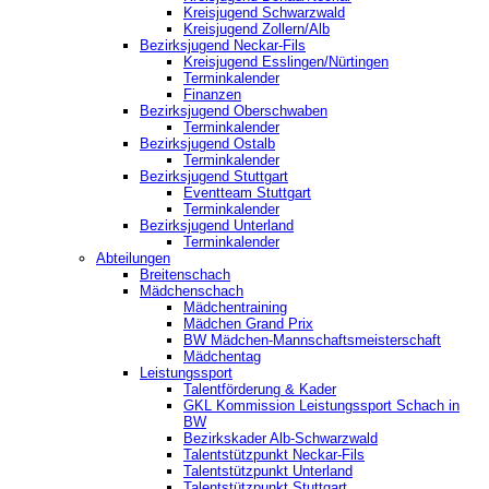
Kreisjugend Schwarzwald
Kreisjugend Zollern/Alb
Bezirksjugend Neckar-Fils
Kreisjugend ‎Esslingen/Nürtingen
Terminkalender
Finanzen
Bezirksjugend Oberschwaben
Terminkalender
Bezirksjugend Ostalb
Terminkalender
Bezirksjugend Stuttgart
‎Eventteam Stuttgart
Terminkalender
Bezirksjugend Unterland
Terminkalender
Abteilungen
Breitenschach
Mädchenschach
Mädchentraining
Mädchen Grand Prix
BW Mädchen-Mannschaftsmeisterschaft
Mädchentag
Leistungssport
Talentförderung & Kader
GKL Kommission Leistungssport Schach in
BW
Bezirkskader Alb-Schwarzwald
Talentstützpunkt Neckar-Fils
Talentstützpunkt Unterland
Talentstützpunkt Stuttgart