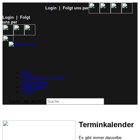
Login
| Folgt uns per
Login
| Folgt
uns per
SVW
Ergebnisdienst & Portal
Schachjugend
Verein finden
E-Mail
Suche...bei der WSJ
Terminkalender
Es gibt immer dasselbe