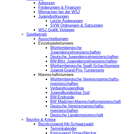
Adressen
Förderungen & Finanzen
Mitmachen bei der WSJ
Jugendordnungen
Letzte Änderungen
SVW Ordnungen & Satzungen
WSJ Grafik Vorlagen
Spielbetrieb
Ausschreibungen
Einzelspielerturniere
Württembergische
Jugendeinzelmeisterschaften
Deutsche Jugendeinzelmeisterschaften
BW-Blitz Jugendeinzelmeisterschaften
Württembergische Spaß-Schachturniere
Jugend-Grand-Prix Turnierserie
Mannschaftsturniere
Württembergische Vereinsmannschafts-
meisterschaften
Verbandsjugendliga
Jugendbundesliga Süd
BW-Endrunde
BW Mädchen-Mannschaftsmeisterschaft
Deutsche Vereinsmannschafts-
meisterschaften
Deutsche Ländermeisterschaft
Bezirke & Kreise
Bezirksjugend Alb-Schwarzwald
Terminkalender
Kreisjugend Donau/Neckar