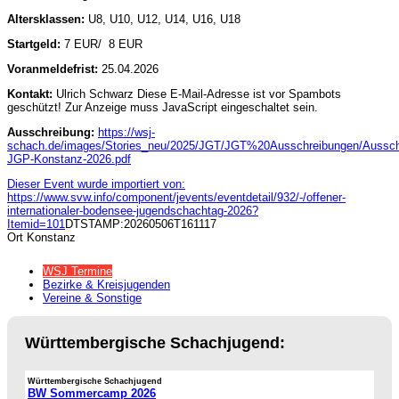
Altersklassen:
U8, U10, U12, U14, U16, U18
Startgeld:
7 EUR/ 8 EUR
Voranmeldefrist:
25.04.2026
Kontakt:
Ulrich Schwarz
Diese E-Mail-Adresse ist vor Spambots
geschützt! Zur Anzeige muss JavaScript eingeschaltet sein.
Ausschreibung:
https://wsj-
schach.de/images/Stories_neu/2025/JGT/JGT%20Ausschreibungen/Aussch
JGP-Konstanz-2026.pdf
Dieser Event wurde importiert von:
https://www.svw.info/component/jevents/eventdetail/932/-/offener-
internationaler-bodensee-jugendschachtag-2026?
Itemid=101
DTSTAMP:20260506T161117
Ort
Konstanz
WSJ Termine
Bezirke & Kreisjugenden
Vereine & Sonstige
Württembergische Schachjugend:
Württembergische Schachjugend
BW Sommercamp 2026