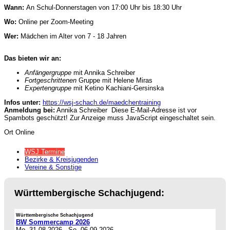
Wann:
An Schul-Donnerstagen von 17:00 Uhr bis 18:30 Uhr
Wo:
Online per Zoom-Meeting
Wer:
Mädchen im Alter von 7 - 18 Jahren
Das bieten wir an:
Anfängergruppe
mit Annika Schreiber
Fortgeschrittenen
Gruppe mit Helene Miras
Expertengruppe
mit Ketino Kachiani-Gersinska
Infos unter:
https://wsj-schach.de/maedchentraining
Anmeldung bei:
Annika Schreiber
Diese E-Mail-Adresse ist vor
Spambots geschützt! Zur Anzeige muss JavaScript eingeschaltet sein.
Ort
Online
WSJ Termine
Bezirke & Kreisjugenden
Vereine & Sonstige
Württembergische Schachjugend:
Württembergische Schachjugend
BW Sommercamp 2026
Mo. 31.08.2026
-
So. 06.09.2026