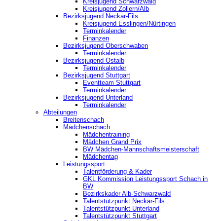
Kreisjugend Schwarzwald
Kreisjugend Zollern/Alb
Bezirksjugend Neckar-Fils
Kreisjugend ‎Esslingen/Nürtingen
Terminkalender
Finanzen
Bezirksjugend Oberschwaben
Terminkalender
Bezirksjugend Ostalb
Terminkalender
Bezirksjugend Stuttgart
‎Eventteam Stuttgart
Terminkalender
Bezirksjugend Unterland
Terminkalender
Abteilungen
Breitenschach
Mädchenschach
Mädchentraining
Mädchen Grand Prix
BW Mädchen-Mannschaftsmeisterschaft
Mädchentag
Leistungssport
Talentförderung & Kader
GKL Kommission Leistungssport Schach in
BW
Bezirkskader Alb-Schwarzwald
Talentstützpunkt Neckar-Fils
Talentstützpunkt Unterland
Talentstützpunkt Stuttgart