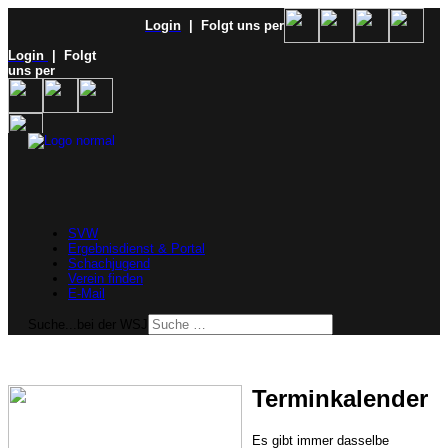
Login
| Folgt uns per
Login
| Folgt
uns per
SVW
Ergebnisdienst & Portal
Schachjugend
Verein finden
E-Mail
Suche...bei der WSJ
Terminkalender
Es gibt immer dasselbe