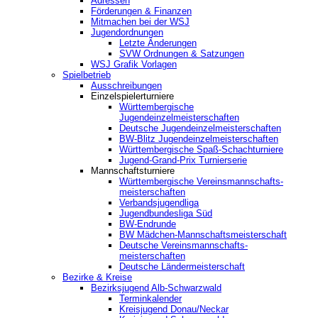
Adressen
Förderungen & Finanzen
Mitmachen bei der WSJ
Jugendordnungen
Letzte Änderungen
SVW Ordnungen & Satzungen
WSJ Grafik Vorlagen
Spielbetrieb
Ausschreibungen
Einzelspielerturniere
Württembergische
Jugendeinzelmeisterschaften
Deutsche Jugendeinzelmeisterschaften
BW-Blitz Jugendeinzelmeisterschaften
Württembergische Spaß-Schachturniere
Jugend-Grand-Prix Turnierserie
Mannschaftsturniere
Württembergische Vereinsmannschafts-
meisterschaften
Verbandsjugendliga
Jugendbundesliga Süd
BW-Endrunde
BW Mädchen-Mannschaftsmeisterschaft
Deutsche Vereinsmannschafts-
meisterschaften
Deutsche Ländermeisterschaft
Bezirke & Kreise
Bezirksjugend Alb-Schwarzwald
Terminkalender
Kreisjugend Donau/Neckar