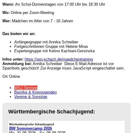
Wann:
An Schul-Donnerstagen von 17:00 Uhr bis 18:30 Uhr
Wo:
Online per Zoom-Meeting
Wer:
Mädchen im Alter von 7 - 18 Jahren
Das bieten wir an:
Anfängergruppe
mit Annika Schreiber
Fortgeschrittenen
Gruppe mit Helene Miras
Expertengruppe
mit Ketino Kachiani-Gersinska
Infos unter:
https://wsj-schach.de/maedchentraining
Anmeldung bei:
Annika Schreiber
Diese E-Mail-Adresse ist vor
Spambots geschützt! Zur Anzeige muss JavaScript eingeschaltet sein.
Ort
Online
WSJ Termine
Bezirke & Kreisjugenden
Vereine & Sonstige
Württembergische Schachjugend:
Württembergische Schachjugend
BW Sommercamp 2026
Mo. 31.08.2026
-
So. 06.09.2026