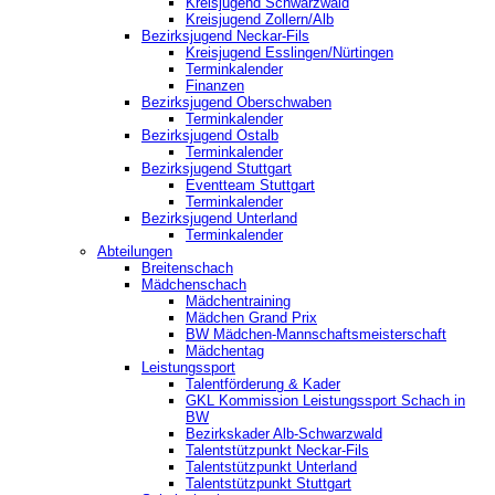
Kreisjugend Schwarzwald
Kreisjugend Zollern/Alb
Bezirksjugend Neckar-Fils
Kreisjugend ‎Esslingen/Nürtingen
Terminkalender
Finanzen
Bezirksjugend Oberschwaben
Terminkalender
Bezirksjugend Ostalb
Terminkalender
Bezirksjugend Stuttgart
‎Eventteam Stuttgart
Terminkalender
Bezirksjugend Unterland
Terminkalender
Abteilungen
Breitenschach
Mädchenschach
Mädchentraining
Mädchen Grand Prix
BW Mädchen-Mannschaftsmeisterschaft
Mädchentag
Leistungssport
Talentförderung & Kader
GKL Kommission Leistungssport Schach in
BW
Bezirkskader Alb-Schwarzwald
Talentstützpunkt Neckar-Fils
Talentstützpunkt Unterland
Talentstützpunkt Stuttgart