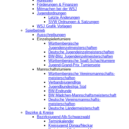
Adressen
Förderungen & Finanzen
Mitmachen bei der WSJ
Jugendordnungen
Letzte Änderungen
SVW Ordnungen & Satzungen
WSJ Grafik Vorlagen
Spielbetrieb
Ausschreibungen
Einzelspielerturniere
Württembergische
Jugendeinzelmeisterschaften
Deutsche Jugendeinzelmeisterschaften
BW-Blitz Jugendeinzelmeisterschaften
Württembergische Spaß-Schachturniere
Jugend-Grand-Prix Turnierserie
Mannschaftsturniere
Württembergische Vereinsmannschafts-
meisterschaften
Verbandsjugendliga
Jugendbundesliga Süd
BW-Endrunde
BW Mädchen-Mannschaftsmeisterschaft
Deutsche Vereinsmannschafts-
meisterschaften
Deutsche Ländermeisterschaft
Bezirke & Kreise
Bezirksjugend Alb-Schwarzwald
Terminkalender
Kreisjugend Donau/Neckar