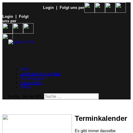
Login
| Folgt uns per
Login
| Folgt
uns per
SVW
Ergebnisdienst & Portal
Schachjugend
Verein finden
E-Mail
Suche...bei der WSJ
Terminkalender
Es gibt immer dasselbe