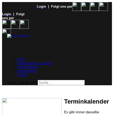
Login
| Folgt uns per
Login
| Folgt
uns per
SVW
Ergebnisdienst & Portal
Schachjugend
Verein finden
E-Mail
Suche...bei der WSJ
Terminkalender
Es gibt immer dasselbe