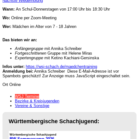
Nächste Wiederholung
Wann:
An Schul-Donnerstagen von 17:00 Uhr bis 18:30 Uhr
Wo:
Online per Zoom-Meeting
Wer:
Mädchen im Alter von 7 - 18 Jahren
Das bieten wir an:
Anfängergruppe
mit Annika Schreiber
Fortgeschrittenen
Gruppe mit Helene Miras
Expertengruppe
mit Ketino Kachiani-Gersinska
Infos unter:
https://wsj-schach.de/maedchentraining
Anmeldung bei:
Annika Schreiber
Diese E-Mail-Adresse ist vor
Spambots geschützt! Zur Anzeige muss JavaScript eingeschaltet sein.
Ort
Online
WSJ Termine
Bezirke & Kreisjugenden
Vereine & Sonstige
Württembergische Schachjugend:
Württembergische Schachjugend
BW Sommercamp 2026