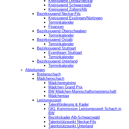
Kreisjugend Donau/Neckar
Kreisjugend Schwarzwald
Kreisjugend Zollern/Alb
Bezirksjugend Neckar-Fils
Kreisjugend ‎Esslingen/Nürtingen
Terminkalender
Finanzen
Bezirksjugend Oberschwaben
Terminkalender
Bezirksjugend Ostalb
Terminkalender
Bezirksjugend Stuttgart
‎Eventteam Stuttgart
Terminkalender
Bezirksjugend Unterland
Terminkalender
Abteilungen
Breitenschach
Mädchenschach
Mädchentraining
Mädchen Grand Prix
BW Mädchen-Mannschaftsmeisterschaft
Mädchentag
Leistungssport
Talentförderung & Kader
GKL Kommission Leistungssport Schach in
BW
Bezirkskader Alb-Schwarzwald
Talentstützpunkt Neckar-Fils
Talentstützpunkt Unterland