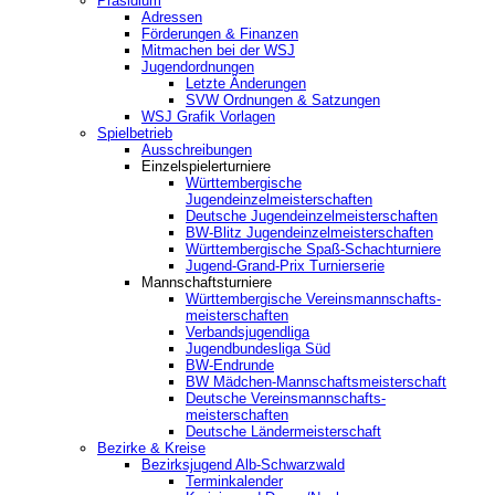
Präsidium
Adressen
Förderungen & Finanzen
Mitmachen bei der WSJ
Jugendordnungen
Letzte Änderungen
SVW Ordnungen & Satzungen
WSJ Grafik Vorlagen
Spielbetrieb
Ausschreibungen
Einzelspielerturniere
Württembergische
Jugendeinzelmeisterschaften
Deutsche Jugendeinzelmeisterschaften
BW-Blitz Jugendeinzelmeisterschaften
Württembergische Spaß-Schachturniere
Jugend-Grand-Prix Turnierserie
Mannschaftsturniere
Württembergische Vereinsmannschafts-
meisterschaften
Verbandsjugendliga
Jugendbundesliga Süd
BW-Endrunde
BW Mädchen-Mannschaftsmeisterschaft
Deutsche Vereinsmannschafts-
meisterschaften
Deutsche Ländermeisterschaft
Bezirke & Kreise
Bezirksjugend Alb-Schwarzwald
Terminkalender