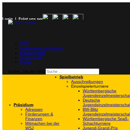
Login
| Folgt uns per
SVW
Ergebnisdienst & Portal
Schachjugend
Verein finden
E-Mail
Suche...bei der WSJ
Spielbetrieb
Ausschreibungen
Einzelspielerturniere
Württembergische
Jugendeinzelmeisterscha
Deutsche
Präsidium
Jugendeinzelmeisterscha
Adressen
BW-Blitz
Förderungen &
Jugendeinzelmeisterscha
Finanzen
Württembergische Spaß-
Mitmachen bei der
Schachturniere
WSJ
Jugend-Grand-Prix