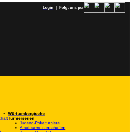
Login
| Folgt uns per
Württembergische
haft
Turnierserien
Jugend-Pokalturniere
Amateurmeisterschaften