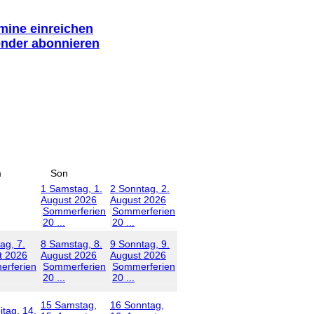
rmine einreichen
ender abonnieren
m
Son
1
Samstag, 1.
2
Sonntag, 2.
August 2026
August 2026
Sommerferien
Sommerferien
20 ...
20 ...
tag, 7.
8
Samstag, 8.
9
Sonntag, 9.
t 2026
August 2026
August 2026
rferien
Sommerferien
Sommerferien
20 ...
20 ...
15
Samstag,
16
Sonntag,
itag, 14.