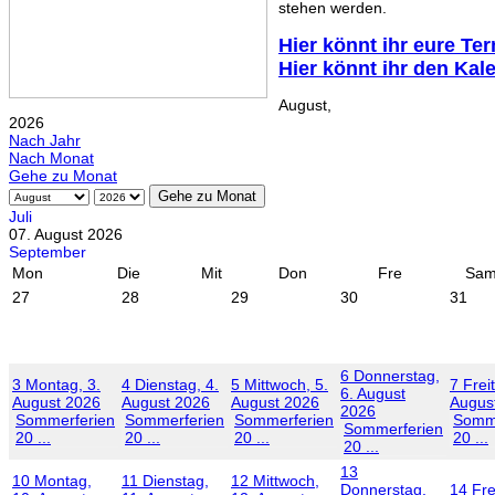
stehen werden.
Hier könnt ihr eure Te
Hier könnt ihr den Kal
August,
2026
Nach Jahr
Nach Monat
Gehe zu Monat
Gehe zu Monat
Juli
07. August 2026
September
Mon
Die
Mit
Don
Fre
Sa
27
28
29
30
31
6
Donnerstag,
3
Montag, 3.
4
Dienstag, 4.
5
Mittwoch, 5.
7
Frei
6. August
August 2026
August 2026
August 2026
Augus
2026
Sommerferien
Sommerferien
Sommerferien
Somme
Sommerferien
20 ...
20 ...
20 ...
20 ...
20 ...
13
10
Montag,
11
Dienstag,
12
Mittwoch,
Donnerstag,
14
Fre