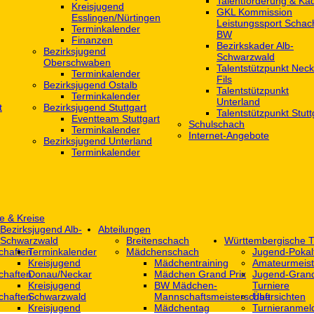
Talentförderung & Ka
Kreisjugend
GKL Kommission
‎Esslingen/Nürtingen
Leistungssport Schac
Terminkalender
BW
Finanzen
Bezirkskader Alb-
Bezirksjugend
Schwarzwald
Oberschwaben
Talentstützpunkt Neck
Terminkalender
Fils
Bezirksjugend Ostalb
Talentstützpunkt
Terminkalender
Unterland
t
Bezirksjugend Stuttgart
Talentstützpunkt Stutt
‎Eventteam Stuttgart
Schulschach
Terminkalender
Internet-Angebote
Bezirksjugend Unterland
Terminkalender
e & Kreise
Bezirksjugend Alb-
Abteilungen
Schwarzwald
Breitenschach
Württembergische T
chaften
Terminkalender
Mädchenschach
Jugend-Pokal
Kreisjugend
Mädchentraining
Amateurmeist
chaften
Donau/Neckar
Mädchen Grand Prix
Jugend-Grand
Kreisjugend
BW Mädchen-
Turniere
chaften
Schwarzwald
Mannschaftsmeisterschaft
Übersichten
Kreisjugend
Mädchentag
Turnieranmel