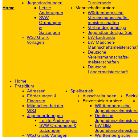
Jugendordnungen
Turnierserie
Home
Letzte
Mannschaftsturniere
Änderungen
Württembergische
SVW
Vereinsmannschafts-
Ordnungen
meisterschaften
&
Verbandsjugendliga
Satzungen
Jugendbundesliga Süd
WSJ Grafik
BW-Endrunde
Vorlagen
BW Mädchen-
Mannschaftsmeisterschaf
Deutsche
Vereinsmannschafts-
meisterschaften
Deutsche
Ländermeisterschaft
Home
Präsidium
Adressen
Spielbetrieb
Förderungen &
Ausschreibungen
Bezirk
Finanzen
Einzelspielerturniere
Mitmachen bei der
Württembergische
WSJ
Jugendeinzelmeisters
Jugendordnungen
Deutsche
Letzte Änderungen
Jugendeinzelmeisters
SVW Ordnungen &
BW-Blitz
Satzungen
Jugendeinzelmeisters
WSJ Grafik Vorlagen
Württembergische