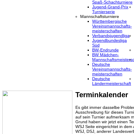
Spaß-Schachturniere
Jugend-Grand-Prix
Turnierserie
Mannschaftsturniere
Württembergische
Vereinsmannschafts-
meisterschaften
Verbandsjugendliga
Jugendbundesliga
Süd
BW-Endrunde
BW Mädchen-
Mannschaftsmeistersc
Deutsche
Vereinsmannschafts-
meisterschaften
Deutsche
Ländermeisterschaft
Terminkalender
Es gibt immer dasselbe Proble
Ausschreibung für dieses Turni
auf sein Turnier aufmerksam m
Grund haben wir jetzt einen Te
WSJ Seite eingerichtet in dem
WSJ, DSJ, anderer Landesver