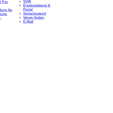
SVW
 Prix
Ergebnisdienst &
Portal
dung für
Schachjugend
sche
Verein finden
-
E-Mail