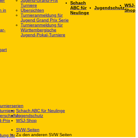
der
Jugend-Grand-Prix
Schach
Turniere
WSJ-
ABC für
Jugendschutz
h in
Übersichten
Shop
Neulinge
Turnieranmeldung für
Jugend Grand Prix Serie
Turnieranmeldung für
ar-
Württembergische
Jugend-Pokal-Turniere
gart
urnierserien
turniere
Schach ABC für Neulinge
erschaften
Jugendschutz
-Prix
WSJ-Shop
SVW-Seiten
Zu den anderen SVW Seiten
dung für