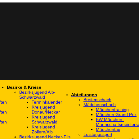
Bezirke & Kreise
Bezirksjugend Alb-
Abteilungen
Schwarzwald
Breitenschach
ften
Terminkalender
Mädchenschach
Kreisjugend
Mädchentraining
ften
Donau/Neckar
Mädchen Grand Prix
Kreisjugend
BW Mädchen-
ften
Schwarzwald
Mannschaftsmeistersc
Kreisjugend
Mädchentag
Zollern/Alb
Leistungssport
Bezirksjugend Neckar-Fils