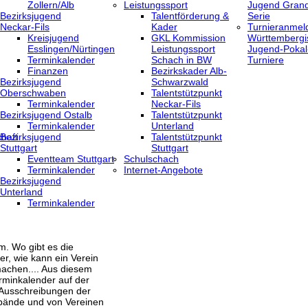
Zollern/Alb
Leistungssport
Jugend Grand
Bezirksjugend
Talentförderung &
Serie
Neckar-Fils
Kader
Turnieranmel
Kreisjugend
GKL Kommission
Württembergi
‎Esslingen/Nürtingen
Leistungssport
Jugend-Pokal
Terminkalender
Schach in BW
Turniere
Finanzen
Bezirkskader Alb-
Bezirksjugend
Schwarzwald
Oberschwaben
Talentstützpunkt
Terminkalender
Neckar-Fils
Bezirksjugend Ostalb
Talentstützpunkt
Terminkalender
Unterland
haft
Bezirksjugend
Talentstützpunkt
Stuttgart
Stuttgart
‎Eventteam Stuttgart
Schulschach
Terminkalender
Internet-Angebote
Bezirksjugend
Unterland
Terminkalender
m. Wo gibt es die
er, wie kann ein Verein
achen.... Aus diesem
rminkalender auf der
 Ausschreibungen der
bände und von Vereinen