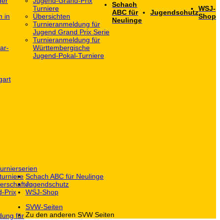
der
Jugend-Grand-Prix
Schach
Turniere
WSJ-
ABC für
Jugendschutz
h in
Übersichten
Shop
Neulinge
Turnieranmeldung für
Jugend Grand Prix Serie
Turnieranmeldung für
ar-
Württembergische
Jugend-Pokal-Turniere
gart
urnierserien
turniere
Schach ABC für Neulinge
erschaften
Jugendschutz
-Prix
WSJ-Shop
SVW-Seiten
Zu den anderen SVW Seiten
dung für