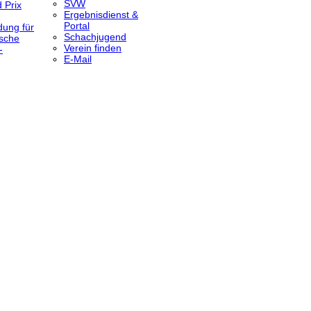
SVW
 Prix
Ergebnisdienst &
Portal
dung für
Schachjugend
sche
Verein finden
-
E-Mail