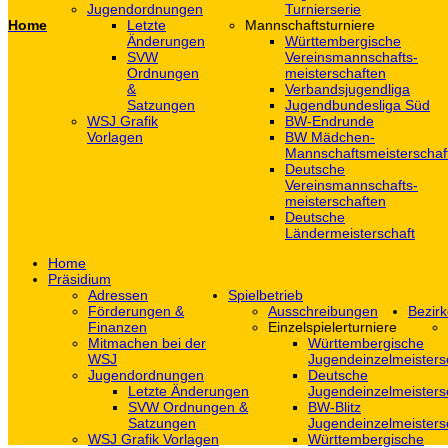
Jugendordnungen
Turnierserie
Home
Letzte
Mannschaftsturniere
Änderungen
Württembergische
SVW
Vereinsmannschafts-
Ordnungen
meisterschaften
&
Verbandsjugendliga
Satzungen
Jugendbundesliga Süd
WSJ Grafik
BW-Endrunde
Vorlagen
BW Mädchen-
Mannschaftsmeisterschaf
Deutsche
Vereinsmannschafts-
meisterschaften
Deutsche
Ländermeisterschaft
Home
Präsidium
Adressen
Spielbetrieb
Förderungen &
Ausschreibungen
Bezirk
Finanzen
Einzelspielerturniere
Mitmachen bei der
Württembergische
WSJ
Jugendeinzelmeisters
Jugendordnungen
Deutsche
Letzte Änderungen
Jugendeinzelmeisters
SVW Ordnungen &
BW-Blitz
Satzungen
Jugendeinzelmeisters
WSJ Grafik Vorlagen
Württembergische