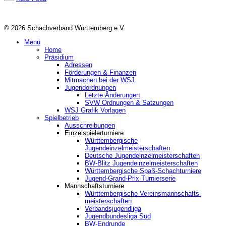
© 2026 Schachverband Württemberg e.V.
Menü
Home
Präsidium
Adressen
Förderungen & Finanzen
Mitmachen bei der WSJ
Jugendordnungen
Letzte Änderungen
SVW Ordnungen & Satzungen
WSJ Grafik Vorlagen
Spielbetrieb
Ausschreibungen
Einzelspielerturniere
Württembergische
Jugendeinzelmeisterschaften
Deutsche Jugendeinzelmeisterschaften
BW-Blitz Jugendeinzelmeisterschaften
Württembergische Spaß-Schachturniere
Jugend-Grand-Prix Turnierserie
Mannschaftsturniere
Württembergische Vereinsmannschafts-
meisterschaften
Verbandsjugendliga
Jugendbundesliga Süd
BW-Endrunde