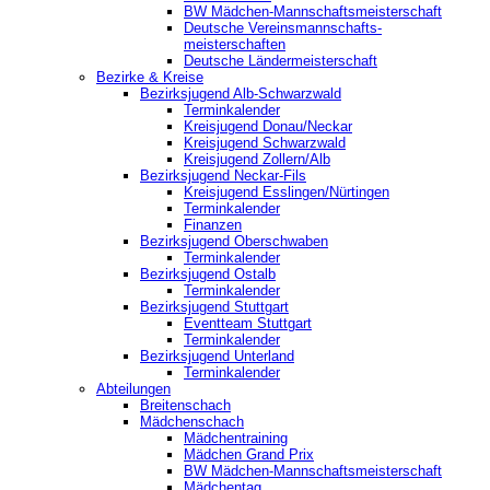
BW Mädchen-Mannschaftsmeisterschaft
Deutsche Vereinsmannschafts-
meisterschaften
Deutsche Ländermeisterschaft
Bezirke & Kreise
Bezirksjugend Alb-Schwarzwald
Terminkalender
Kreisjugend Donau/Neckar
Kreisjugend Schwarzwald
Kreisjugend Zollern/Alb
Bezirksjugend Neckar-Fils
Kreisjugend ‎Esslingen/Nürtingen
Terminkalender
Finanzen
Bezirksjugend Oberschwaben
Terminkalender
Bezirksjugend Ostalb
Terminkalender
Bezirksjugend Stuttgart
‎Eventteam Stuttgart
Terminkalender
Bezirksjugend Unterland
Terminkalender
Abteilungen
Breitenschach
Mädchenschach
Mädchentraining
Mädchen Grand Prix
BW Mädchen-Mannschaftsmeisterschaft
Mädchentag