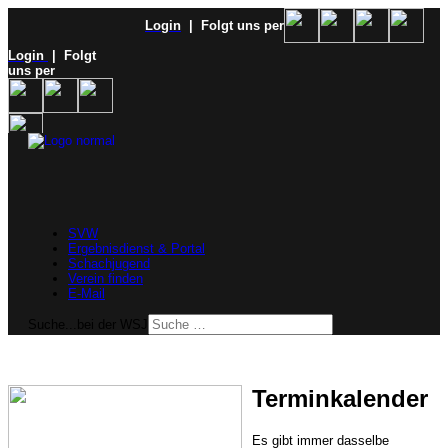
Login
| Folgt uns per
Login
| Folgt
uns per
SVW
Ergebnisdienst & Portal
Schachjugend
Verein finden
E-Mail
Suche...bei der WSJ
Terminkalender
Es gibt immer dasselbe