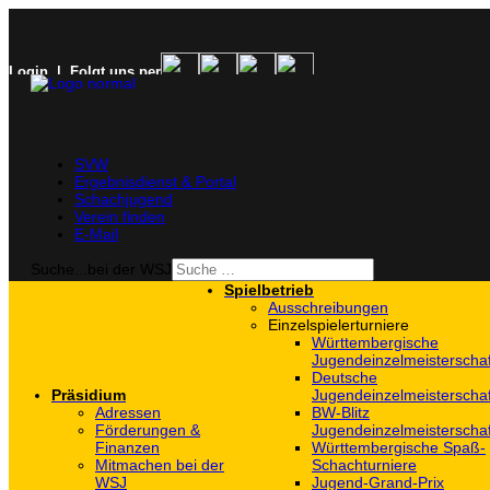
Login
| Folgt uns per
SVW
Ergebnisdienst & Portal
Schachjugend
Verein finden
E-Mail
Suche...bei der WSJ
Spielbetrieb
Ausschreibungen
Einzelspielerturniere
Württembergische
Jugendeinzelmeisterscha
Deutsche
Präsidium
Jugendeinzelmeisterscha
Adressen
BW-Blitz
Förderungen &
Jugendeinzelmeisterscha
Finanzen
Württembergische Spaß-
Mitmachen bei der
Schachturniere
WSJ
Jugend-Grand-Prix