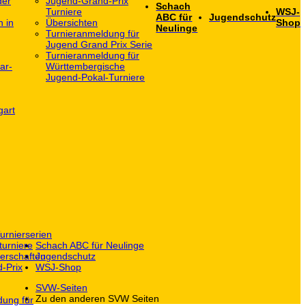
der
Jugend-Grand-Prix
Schach
Turniere
WSJ-
ABC für
Jugendschutz
h in
Übersichten
Shop
Neulinge
Turnieranmeldung für
Jugend Grand Prix Serie
Turnieranmeldung für
ar-
Württembergische
Jugend-Pokal-Turniere
gart
urnierserien
turniere
Schach ABC für Neulinge
erschaften
Jugendschutz
-Prix
WSJ-Shop
SVW-Seiten
Zu den anderen SVW Seiten
dung für