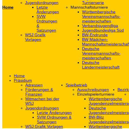
Jugendordnungen
Turnierserie
Home
Letzte
Mannschaftsturniere
Änderungen
Württembergische
SVW
Vereinsmannschafts-
Ordnungen
meisterschaften
&
Verbandsjugendliga
Satzungen
Jugendbundesliga Süd
WSJ Grafik
BW-Endrunde
Vorlagen
BW Mädchen-
Mannschaftsmeisterschaf
Deutsche
Vereinsmannschafts-
meisterschaften
Deutsche
Ländermeisterschaft
Home
Präsidium
Adressen
Spielbetrieb
Förderungen &
Ausschreibungen
Bezirk
Finanzen
Einzelspielerturniere
Mitmachen bei der
Württembergische
WSJ
Jugendeinzelmeisters
Jugendordnungen
Deutsche
Letzte Änderungen
Jugendeinzelmeisters
SVW Ordnungen &
BW-Blitz
Satzungen
Jugendeinzelmeisters
WSJ Grafik Vorlagen
Württembergische