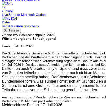
Send to Microsoft Outlook
iCal-Datei speichern
Schliessen
Offene BW Schulschachpokal 2026
Württembergische Schachjugend
Freitag, 24. Juli 2026
Die Schachfreunde Deizisau e.V. führen den offenen Schulschachpoka
Badischen und der Württembergischen Schachjugend durch. Der Sch
eintägige breitensportliche Veranstaltung organisiert. Das Pokalturnie
24. Juli 2026 in Deizisau statt. Anmeldungen können ab sofort bei S
Es können auch Viererteams (vier Spieler und max. zwei Ersa
von Schulen teilnehmen, die sich bisher noch nicht an Mann
Schulschach beteiligt haben. Der Wettbewerb ist für Schulman
Bundesländer offen. Das Turnier richtet sich an Grundsculen 
Schulen. Es ist eine Grundschüler und eine allgemeine Turnie
Teilnahme muss von der Schulleitung genehmigt werden.
Austragungsmodus: 7 Runden Schweizer-System nach Schnellschach
Bedenkzeit: 15 Minuten pro Partie und Spieler.
Meldeschluss: Freitag, 17. Juli 2026