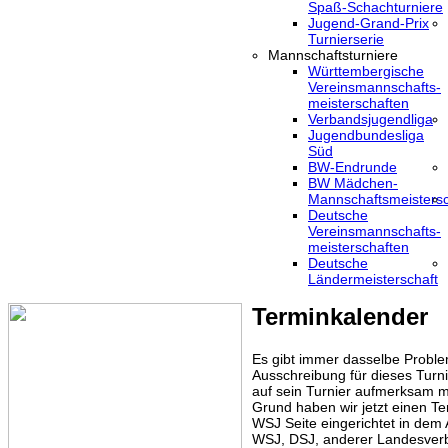
Spaß-Schachturniere
Jugend-Grand-Prix
Turnierserie
Mannschaftsturniere
Württembergische
Vereinsmannschafts-
meisterschaften
Verbandsjugendliga
Jugendbundesliga
Süd
BW-Endrunde
BW Mädchen-
Mannschaftsmeistersc
Deutsche
Vereinsmannschafts-
meisterschaften
Deutsche
Ländermeisterschaft
Terminkalender
Es gibt immer dasselbe Proble
Ausschreibung für dieses Turni
auf sein Turnier aufmerksam m
Grund haben wir jetzt einen Te
WSJ Seite eingerichtet in dem
WSJ, DSJ, anderer Landesver