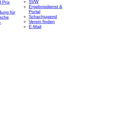
SVW
 Prix
Ergebnisdienst &
Portal
dung für
Schachjugend
sche
Verein finden
-
E-Mail