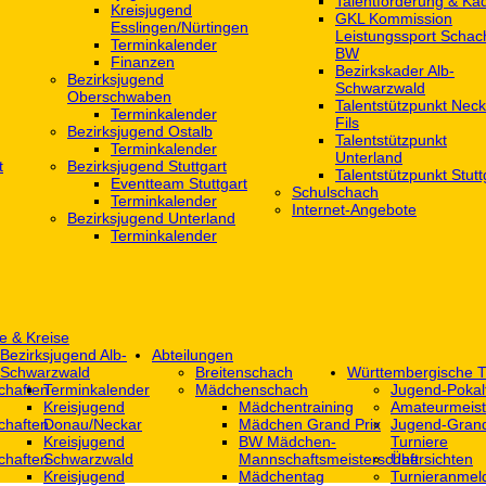
Talentförderung & Ka
Kreisjugend
GKL Kommission
‎Esslingen/Nürtingen
Leistungssport Schac
Terminkalender
BW
Finanzen
Bezirkskader Alb-
Bezirksjugend
Schwarzwald
Oberschwaben
Talentstützpunkt Neck
Terminkalender
Fils
Bezirksjugend Ostalb
Talentstützpunkt
Terminkalender
Unterland
t
Bezirksjugend Stuttgart
Talentstützpunkt Stutt
‎Eventteam Stuttgart
Schulschach
Terminkalender
Internet-Angebote
Bezirksjugend Unterland
Terminkalender
e & Kreise
Bezirksjugend Alb-
Abteilungen
Schwarzwald
Breitenschach
Württembergische T
chaften
Terminkalender
Mädchenschach
Jugend-Pokal
Kreisjugend
Mädchentraining
Amateurmeist
chaften
Donau/Neckar
Mädchen Grand Prix
Jugend-Grand
Kreisjugend
BW Mädchen-
Turniere
chaften
Schwarzwald
Mannschaftsmeisterschaft
Übersichten
Kreisjugend
Mädchentag
Turnieranmel