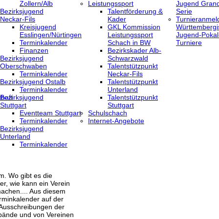
Zollern/Alb
Leistungssport
Jugend Grand
Bezirksjugend
Talentförderung &
Serie
Neckar-Fils
Kader
Turnieranmel
Kreisjugend
GKL Kommission
Württembergi
‎Esslingen/Nürtingen
Leistungssport
Jugend-Pokal
Terminkalender
Schach in BW
Turniere
Finanzen
Bezirkskader Alb-
Bezirksjugend
Schwarzwald
Oberschwaben
Talentstützpunkt
Terminkalender
Neckar-Fils
Bezirksjugend Ostalb
Talentstützpunkt
Terminkalender
Unterland
haft
Bezirksjugend
Talentstützpunkt
Stuttgart
Stuttgart
‎Eventteam Stuttgart
Schulschach
Terminkalender
Internet-Angebote
Bezirksjugend
Unterland
Terminkalender
m. Wo gibt es die
er, wie kann ein Verein
achen.... Aus diesem
rminkalender auf der
 Ausschreibungen der
bände und von Vereinen