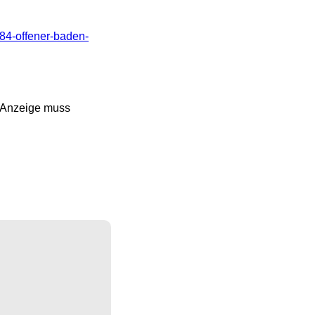
84-offener-baden-
r Anzeige muss