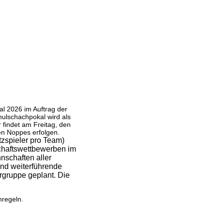
l 2026 im Auftrag der
ulschachpokal wird als
r findet am Freitag, den
ven Noppes erfolgen.
tzspieler pro Team)
schaftswettbewerben im
nschaften aller
und weiterführende
rgruppe geplant. Die
regeln.