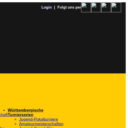
Login
| Folgt uns per
Württembergische
haft
Turnierserien
Jugend-Pokalturniere
Amateurmeisterschaften