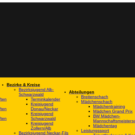
Bezirke & Kreise
Bezirksjugend Alb-
Abteilungen
Schwarzwald
Breitenschach
ften
Terminkalender
Mädchenschach
Kreisjugend
Mädchentraining
ften
Donau/Neckar
Mädchen Grand Prix
Kreisjugend
BW Mädchen-
ften
Schwarzwald
Mannschaftsmeistersc
Kreisjugend
Mädchentag
Zollern/Alb
Leistungssport
Bezirksjugend Neckar-Fils