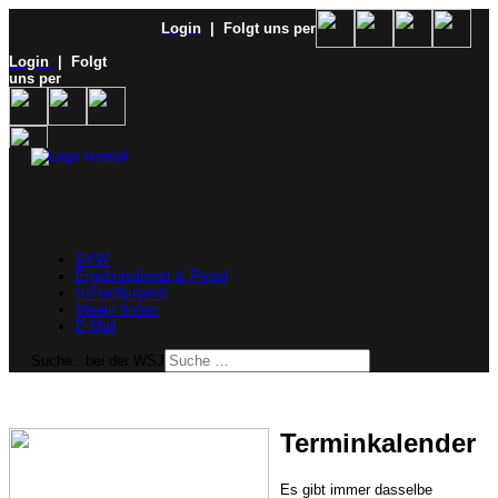
Login
| Folgt uns per
Login
| Folgt
uns per
SVW
Ergebnisdienst & Portal
Schachjugend
Verein finden
E-Mail
Suche...bei der WSJ
Terminkalender
Es gibt immer dasselbe