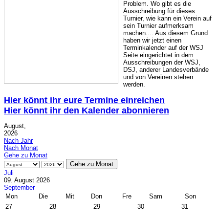
Problem. Wo gibt es die
Ausschreibung für dieses
Turnier, wie kann ein Verein auf
sein Turnier aufmerksam
machen.... Aus diesem Grund
haben wir jetzt einen
Terminkalender auf der WSJ
Seite eingerichtet in dem
Ausschreibungen der WSJ,
DSJ, anderer Landesverbände
und von Vereinen stehen
werden.
Hier könnt ihr eure Termine einreichen
Hier könnt ihr den Kalender abonnieren
August,
2026
Nach Jahr
Nach Monat
Gehe zu Monat
Gehe zu Monat
Juli
09. August 2026
September
Mon
Die
Mit
Don
Fre
Sam
Son
27
28
29
30
31