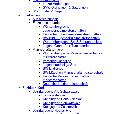
Letzte Änderungen
SVW Ordnungen & Satzungen
WSJ Grafik Vorlagen
Spielbetrieb
Ausschreibungen
Einzelspielerturniere
Württembergische
Jugendeinzelmeisterschaften
Deutsche Jugendeinzelmeisterschaften
BW-Blitz Jugendeinzelmeisterschaften
Württembergische Spaß-Schachturniere
Jugend-Grand-Prix Turnierserie
Mannschaftsturniere
Württembergische Vereinsmannschafts-
meisterschaften
Verbandsjugendliga
Jugendbundesliga Süd
BW-Endrunde
BW Mädchen-Mannschaftsmeisterschaft
Deutsche Vereinsmannschafts-
meisterschaften
Deutsche Ländermeisterschaft
Bezirke & Kreise
Bezirksjugend Alb-Schwarzwald
Terminkalender
Kreisjugend Donau/Neckar
Kreisjugend Schwarzwald
Kreisjugend Zollern/Alb
Bezirksjugend Neckar-Fils