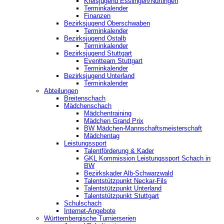
Kreisjugend ‎Esslingen/Nürtingen
Terminkalender
Finanzen
Bezirksjugend Oberschwaben
Terminkalender
Bezirksjugend Ostalb
Terminkalender
Bezirksjugend Stuttgart
‎Eventteam Stuttgart
Terminkalender
Bezirksjugend Unterland
Terminkalender
Abteilungen
Breitenschach
Mädchenschach
Mädchentraining
Mädchen Grand Prix
BW Mädchen-Mannschaftsmeisterschaft
Mädchentag
Leistungssport
Talentförderung & Kader
GKL Kommission Leistungssport Schach in
BW
Bezirkskader Alb-Schwarzwald
Talentstützpunkt Neckar-Fils
Talentstützpunkt Unterland
Talentstützpunkt Stuttgart
Schulschach
Internet-Angebote
Württembergische Turnierserien