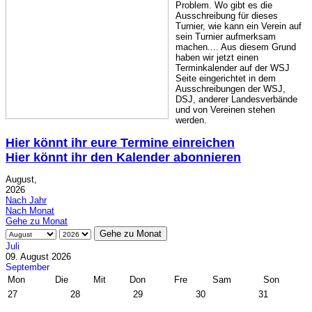
Problem. Wo gibt es die
Ausschreibung für dieses
Turnier, wie kann ein Verein auf
sein Turnier aufmerksam
machen.... Aus diesem Grund
haben wir jetzt einen
Terminkalender auf der WSJ
Seite eingerichtet in dem
Ausschreibungen der WSJ,
DSJ, anderer Landesverbände
und von Vereinen stehen
werden.
Hier könnt ihr eure Termine einreichen
Hier könnt ihr den Kalender abonnieren
August,
2026
Nach Jahr
Nach Monat
Gehe zu Monat
Gehe zu Monat
Juli
09. August 2026
September
Mon
Die
Mit
Don
Fre
Sam
Son
27
28
29
30
31