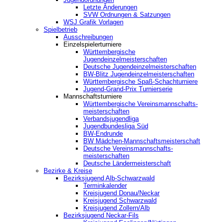
Letzte Änderungen
SVW Ordnungen & Satzungen
WSJ Grafik Vorlagen
Spielbetrieb
Ausschreibungen
Einzelspielerturniere
Württembergische
Jugendeinzelmeisterschaften
Deutsche Jugendeinzelmeisterschaften
BW-Blitz Jugendeinzelmeisterschaften
Württembergische Spaß-Schachturniere
Jugend-Grand-Prix Turnierserie
Mannschaftsturniere
Württembergische Vereinsmannschafts-
meisterschaften
Verbandsjugendliga
Jugendbundesliga Süd
BW-Endrunde
BW Mädchen-Mannschaftsmeisterschaft
Deutsche Vereinsmannschafts-
meisterschaften
Deutsche Ländermeisterschaft
Bezirke & Kreise
Bezirksjugend Alb-Schwarzwald
Terminkalender
Kreisjugend Donau/Neckar
Kreisjugend Schwarzwald
Kreisjugend Zollern/Alb
Bezirksjugend Neckar-Fils