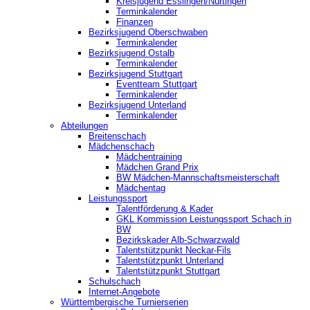
Kreisjugend ‎Esslingen/Nürtingen
Terminkalender
Finanzen
Bezirksjugend Oberschwaben
Terminkalender
Bezirksjugend Ostalb
Terminkalender
Bezirksjugend Stuttgart
‎Eventteam Stuttgart
Terminkalender
Bezirksjugend Unterland
Terminkalender
Abteilungen
Breitenschach
Mädchenschach
Mädchentraining
Mädchen Grand Prix
BW Mädchen-Mannschaftsmeisterschaft
Mädchentag
Leistungssport
Talentförderung & Kader
GKL Kommission Leistungssport Schach in
BW
Bezirkskader Alb-Schwarzwald
Talentstützpunkt Neckar-Fils
Talentstützpunkt Unterland
Talentstützpunkt Stuttgart
Schulschach
Internet-Angebote
Württembergische Turnierserien