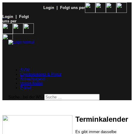
Login
| Folgt uns per
Login
| Folgt
uns per
SVW
Ergebnisdienst & Portal
Schachjugend
Verein finden
E-Mail
Suche...bei der WSJ
Terminkalender
Es gibt immer dasselbe