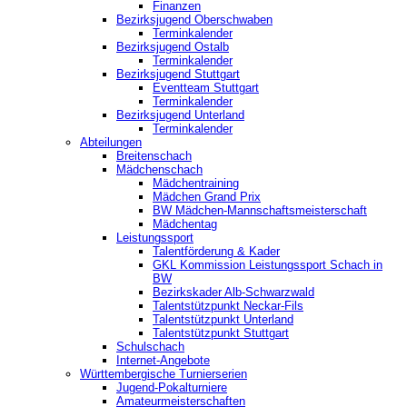
Finanzen
Bezirksjugend Oberschwaben
Terminkalender
Bezirksjugend Ostalb
Terminkalender
Bezirksjugend Stuttgart
‎Eventteam Stuttgart
Terminkalender
Bezirksjugend Unterland
Terminkalender
Abteilungen
Breitenschach
Mädchenschach
Mädchentraining
Mädchen Grand Prix
BW Mädchen-Mannschaftsmeisterschaft
Mädchentag
Leistungssport
Talentförderung & Kader
GKL Kommission Leistungssport Schach in
BW
Bezirkskader Alb-Schwarzwald
Talentstützpunkt Neckar-Fils
Talentstützpunkt Unterland
Talentstützpunkt Stuttgart
Schulschach
Internet-Angebote
Württembergische Turnierserien
Jugend-Pokalturniere
Amateurmeisterschaften