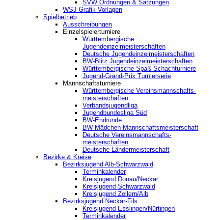
SVW Ordnungen & Satzungen
WSJ Grafik Vorlagen
Spielbetrieb
Ausschreibungen
Einzelspielerturniere
Württembergische
Jugendeinzelmeisterschaften
Deutsche Jugendeinzelmeisterschaften
BW-Blitz Jugendeinzelmeisterschaften
Württembergische Spaß-Schachturniere
Jugend-Grand-Prix Turnierserie
Mannschaftsturniere
Württembergische Vereinsmannschafts-
meisterschaften
Verbandsjugendliga
Jugendbundesliga Süd
BW-Endrunde
BW Mädchen-Mannschaftsmeisterschaft
Deutsche Vereinsmannschafts-
meisterschaften
Deutsche Ländermeisterschaft
Bezirke & Kreise
Bezirksjugend Alb-Schwarzwald
Terminkalender
Kreisjugend Donau/Neckar
Kreisjugend Schwarzwald
Kreisjugend Zollern/Alb
Bezirksjugend Neckar-Fils
Kreisjugend ‎Esslingen/Nürtingen
Terminkalender