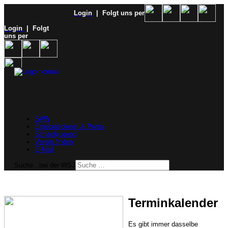
Login
| Folgt uns per
Login
| Folgt
uns per
SVW
Ergebnisdienst & Portal
Schachjugend
Verein finden
E-Mail
Suche...bei der WSJ
Terminkalender
Es gibt immer dasselbe