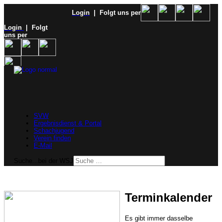
Login
| Folgt uns per
Login
| Folgt
uns per
SVW
Ergebnisdienst & Portal
Schachjugend
Verein finden
E-Mail
Suche...bei der WSJ
Terminkalender
Es gibt immer dasselbe