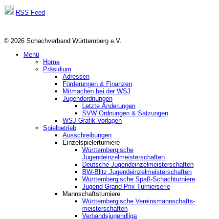
RSS-Feed
© 2026 Schachverband Württemberg e.V.
Menü
Home
Präsidium
Adressen
Förderungen & Finanzen
Mitmachen bei der WSJ
Jugendordnungen
Letzte Änderungen
SVW Ordnungen & Satzungen
WSJ Grafik Vorlagen
Spielbetrieb
Ausschreibungen
Einzelspielerturniere
Württembergische
Jugendeinzelmeisterschaften
Deutsche Jugendeinzelmeisterschaften
BW-Blitz Jugendeinzelmeisterschaften
Württembergische Spaß-Schachturniere
Jugend-Grand-Prix Turnierserie
Mannschaftsturniere
Württembergische Vereinsmannschafts-
meisterschaften
Verbandsjugendliga