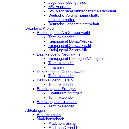
Jugendbundesliga Süd
BW-Endrunde
BW Mädchen-Mannschaftsmeisterschaft
Deutsche Vereinsmannschafts-
meisterschaften
Deutsche Ländermeisterschaft
Bezirke & Kreise
Bezirksjugend Alb-Schwarzwald
Terminkalender
Kreisjugend Donau/Neckar
Kreisjugend Schwarzwald
Kreisjugend Zollern/Alb
Bezirksjugend Neckar-Fils
Kreisjugend ‎Esslingen/Nürtingen
Terminkalender
Finanzen
Bezirksjugend Oberschwaben
Terminkalender
Bezirksjugend Ostalb
Terminkalender
Bezirksjugend Stuttgart
‎Eventteam Stuttgart
Terminkalender
Bezirksjugend Unterland
Terminkalender
Abteilungen
Breitenschach
Mädchenschach
Mädchentraining
Mädchen Grand Prix