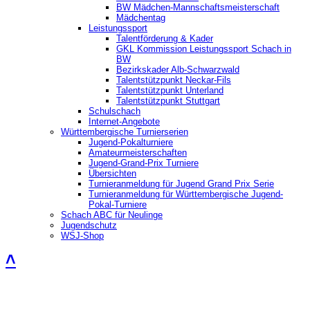
BW Mädchen-Mannschaftsmeisterschaft
Mädchentag
Leistungssport
Talentförderung & Kader
GKL Kommission Leistungssport Schach in
BW
Bezirkskader Alb-Schwarzwald
Talentstützpunkt Neckar-Fils
Talentstützpunkt Unterland
Talentstützpunkt Stuttgart
Schulschach
Internet-Angebote
Württembergische Turnierserien
Jugend-Pokalturniere
Amateurmeisterschaften
Jugend-Grand-Prix Turniere
Übersichten
Turnieranmeldung für Jugend Grand Prix Serie
Turnieranmeldung für Württembergische Jugend-
Pokal-Turniere
Schach ABC für Neulinge
Jugendschutz
WSJ-Shop
˄