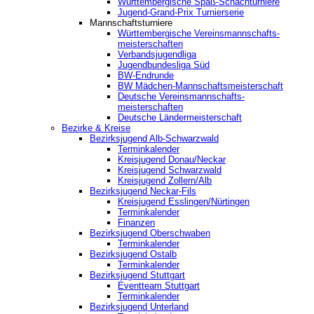
Württembergische Spaß-Schachturniere
Jugend-Grand-Prix Turnierserie
Mannschaftsturniere
Württembergische Vereinsmannschafts-
meisterschaften
Verbandsjugendliga
Jugendbundesliga Süd
BW-Endrunde
BW Mädchen-Mannschaftsmeisterschaft
Deutsche Vereinsmannschafts-
meisterschaften
Deutsche Ländermeisterschaft
Bezirke & Kreise
Bezirksjugend Alb-Schwarzwald
Terminkalender
Kreisjugend Donau/Neckar
Kreisjugend Schwarzwald
Kreisjugend Zollern/Alb
Bezirksjugend Neckar-Fils
Kreisjugend ‎Esslingen/Nürtingen
Terminkalender
Finanzen
Bezirksjugend Oberschwaben
Terminkalender
Bezirksjugend Ostalb
Terminkalender
Bezirksjugend Stuttgart
‎Eventteam Stuttgart
Terminkalender
Bezirksjugend Unterland