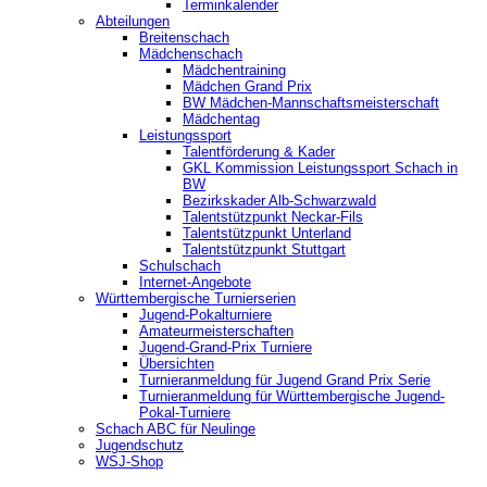
Terminkalender
Abteilungen
Breitenschach
Mädchenschach
Mädchentraining
Mädchen Grand Prix
BW Mädchen-Mannschaftsmeisterschaft
Mädchentag
Leistungssport
Talentförderung & Kader
GKL Kommission Leistungssport Schach in
BW
Bezirkskader Alb-Schwarzwald
Talentstützpunkt Neckar-Fils
Talentstützpunkt Unterland
Talentstützpunkt Stuttgart
Schulschach
Internet-Angebote
Württembergische Turnierserien
Jugend-Pokalturniere
Amateurmeisterschaften
Jugend-Grand-Prix Turniere
Übersichten
Turnieranmeldung für Jugend Grand Prix Serie
Turnieranmeldung für Württembergische Jugend-
Pokal-Turniere
Schach ABC für Neulinge
Jugendschutz
WSJ-Shop