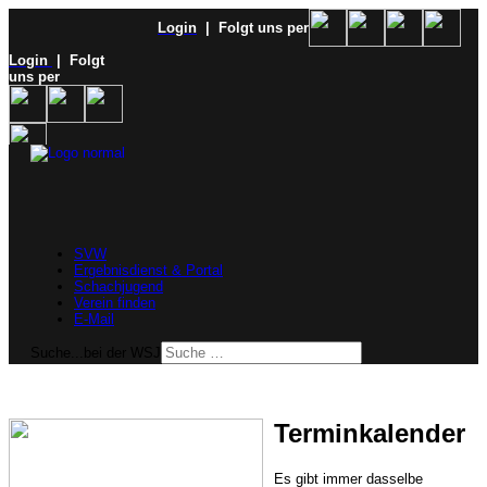
Login
| Folgt uns per
Login
| Folgt
uns per
SVW
Ergebnisdienst & Portal
Schachjugend
Verein finden
E-Mail
Suche...bei der WSJ
Terminkalender
Es gibt immer dasselbe