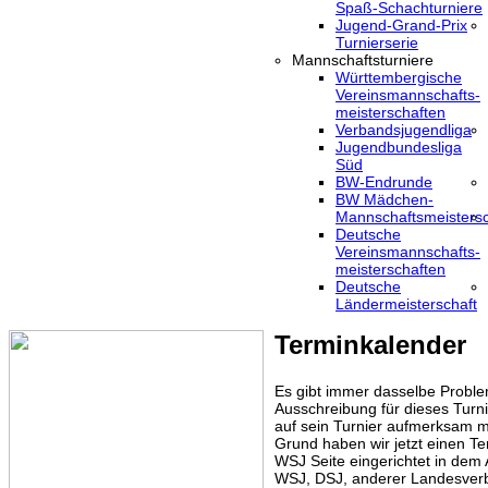
Spaß-Schachturniere
Jugend-Grand-Prix
Turnierserie
Mannschaftsturniere
Württembergische
Vereinsmannschafts-
meisterschaften
Verbandsjugendliga
Jugendbundesliga
Süd
BW-Endrunde
BW Mädchen-
Mannschaftsmeistersc
Deutsche
Vereinsmannschafts-
meisterschaften
Deutsche
Ländermeisterschaft
Terminkalender
Es gibt immer dasselbe Proble
Ausschreibung für dieses Turni
auf sein Turnier aufmerksam m
Grund haben wir jetzt einen Te
WSJ Seite eingerichtet in dem
WSJ, DSJ, anderer Landesver