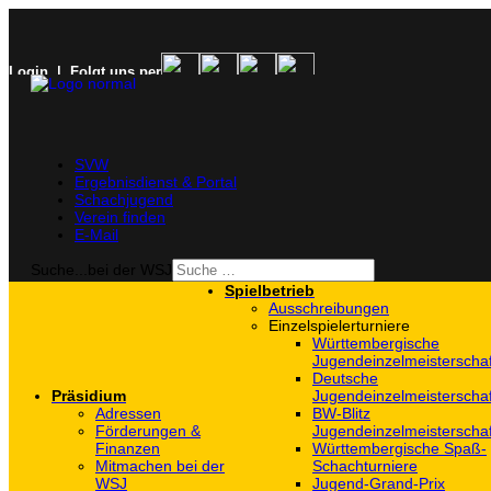
Login
| Folgt uns per
SVW
Ergebnisdienst & Portal
Schachjugend
Verein finden
E-Mail
Suche...bei der WSJ
Spielbetrieb
Ausschreibungen
Einzelspielerturniere
Württembergische
Jugendeinzelmeisterscha
Deutsche
Präsidium
Jugendeinzelmeisterscha
Adressen
BW-Blitz
Förderungen &
Jugendeinzelmeisterscha
Finanzen
Württembergische Spaß-
Mitmachen bei der
Schachturniere
WSJ
Jugend-Grand-Prix