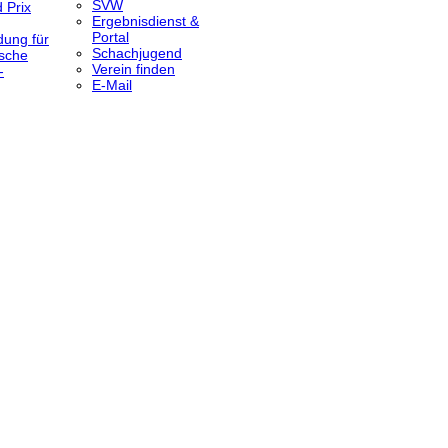
SVW
 Prix
Ergebnisdienst &
Portal
dung für
Schachjugend
sche
Verein finden
-
E-Mail