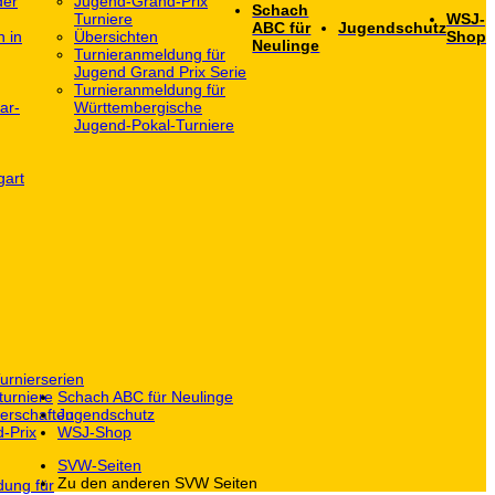
der
Jugend-Grand-Prix
Schach
Turniere
WSJ-
ABC für
Jugendschutz
h in
Übersichten
Shop
Neulinge
Turnieranmeldung für
Jugend Grand Prix Serie
Turnieranmeldung für
ar-
Württembergische
Jugend-Pokal-Turniere
gart
urnierserien
turniere
Schach ABC für Neulinge
erschaften
Jugendschutz
-Prix
WSJ-Shop
SVW-Seiten
Zu den anderen SVW Seiten
dung für