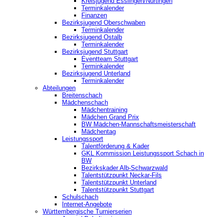
Kreisjugend ‎Esslingen/Nürtingen
Terminkalender
Finanzen
Bezirksjugend Oberschwaben
Terminkalender
Bezirksjugend Ostalb
Terminkalender
Bezirksjugend Stuttgart
‎Eventteam Stuttgart
Terminkalender
Bezirksjugend Unterland
Terminkalender
Abteilungen
Breitenschach
Mädchenschach
Mädchentraining
Mädchen Grand Prix
BW Mädchen-Mannschaftsmeisterschaft
Mädchentag
Leistungssport
Talentförderung & Kader
GKL Kommission Leistungssport Schach in
BW
Bezirkskader Alb-Schwarzwald
Talentstützpunkt Neckar-Fils
Talentstützpunkt Unterland
Talentstützpunkt Stuttgart
Schulschach
Internet-Angebote
Württembergische Turnierserien