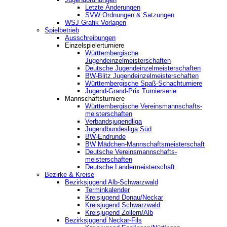
Letzte Änderungen
SVW Ordnungen & Satzungen
WSJ Grafik Vorlagen
Spielbetrieb
Ausschreibungen
Einzelspielerturniere
Württembergische
Jugendeinzelmeisterschaften
Deutsche Jugendeinzelmeisterschaften
BW-Blitz Jugendeinzelmeisterschaften
Württembergische Spaß-Schachturniere
Jugend-Grand-Prix Turnierserie
Mannschaftsturniere
Württembergische Vereinsmannschafts-
meisterschaften
Verbandsjugendliga
Jugendbundesliga Süd
BW-Endrunde
BW Mädchen-Mannschaftsmeisterschaft
Deutsche Vereinsmannschafts-
meisterschaften
Deutsche Ländermeisterschaft
Bezirke & Kreise
Bezirksjugend Alb-Schwarzwald
Terminkalender
Kreisjugend Donau/Neckar
Kreisjugend Schwarzwald
Kreisjugend Zollern/Alb
Bezirksjugend Neckar-Fils