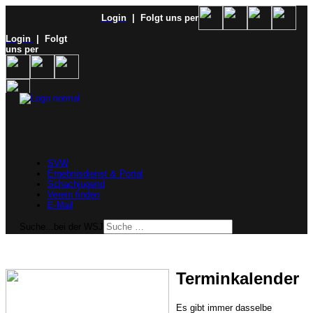
Login
| Folgt uns per
Login
| Folgt
uns per
SVW
Ergebnisdienst & Portal
Schachjugend
Verein finden
E-Mail
Suche...bei der WSJ
Terminkalender
Es gibt immer dasselbe