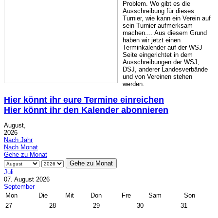
Problem. Wo gibt es die
Ausschreibung für dieses
Turnier, wie kann ein Verein auf
sein Turnier aufmerksam
machen.... Aus diesem Grund
haben wir jetzt einen
Terminkalender auf der WSJ
Seite eingerichtet in dem
Ausschreibungen der WSJ,
DSJ, anderer Landesverbände
und von Vereinen stehen
werden.
Hier könnt ihr eure Termine einreichen
Hier könnt ihr den Kalender abonnieren
August,
2026
Nach Jahr
Nach Monat
Gehe zu Monat
Gehe zu Monat
Juli
07. August 2026
September
Mon
Die
Mit
Don
Fre
Sam
Son
27
28
29
30
31