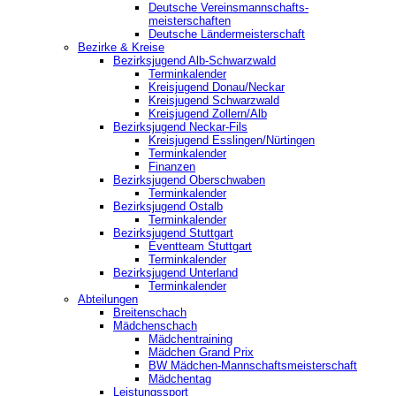
Deutsche Vereinsmannschafts-
meisterschaften
Deutsche Ländermeisterschaft
Bezirke & Kreise
Bezirksjugend Alb-Schwarzwald
Terminkalender
Kreisjugend Donau/Neckar
Kreisjugend Schwarzwald
Kreisjugend Zollern/Alb
Bezirksjugend Neckar-Fils
Kreisjugend ‎Esslingen/Nürtingen
Terminkalender
Finanzen
Bezirksjugend Oberschwaben
Terminkalender
Bezirksjugend Ostalb
Terminkalender
Bezirksjugend Stuttgart
‎Eventteam Stuttgart
Terminkalender
Bezirksjugend Unterland
Terminkalender
Abteilungen
Breitenschach
Mädchenschach
Mädchentraining
Mädchen Grand Prix
BW Mädchen-Mannschaftsmeisterschaft
Mädchentag
Leistungssport