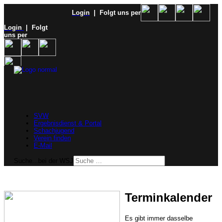
Login
| Folgt uns per
Login
| Folgt
uns per
SVW
Ergebnisdienst & Portal
Schachjugend
Verein finden
E-Mail
Suche...bei der WSJ
Terminkalender
Es gibt immer dasselbe