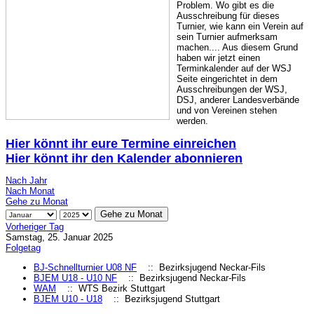
Problem. Wo gibt es die
Ausschreibung für dieses
Turnier, wie kann ein Verein auf
sein Turnier aufmerksam
machen.... Aus diesem Grund
haben wir jetzt einen
Terminkalender auf der WSJ
Seite eingerichtet in dem
Ausschreibungen der WSJ,
DSJ, anderer Landesverbände
und von Vereinen stehen
werden.
Hier könnt ihr eure Termine einreichen
Hier könnt ihr den Kalender abonnieren
Nach Jahr
Nach Monat
Gehe zu Monat
Gehe zu Monat
Vorheriger Tag
Samstag, 25. Januar 2025
Folgetag
BJ-Schnellturnier U08 NF
:: Bezirksjugend Neckar-Fils
BJEM U18 - U10 NF
:: Bezirksjugend Neckar-Fils
WAM
:: WTS Bezirk Stuttgart
BJEM U10 - U18
:: Bezirksjugend Stuttgart