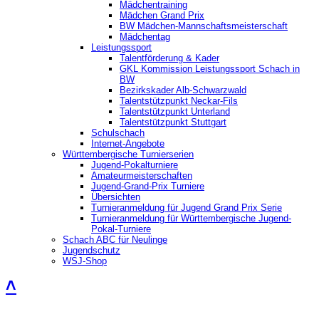
Mädchentraining
Mädchen Grand Prix
BW Mädchen-Mannschaftsmeisterschaft
Mädchentag
Leistungssport
Talentförderung & Kader
GKL Kommission Leistungssport Schach in
BW
Bezirkskader Alb-Schwarzwald
Talentstützpunkt Neckar-Fils
Talentstützpunkt Unterland
Talentstützpunkt Stuttgart
Schulschach
Internet-Angebote
Württembergische Turnierserien
Jugend-Pokalturniere
Amateurmeisterschaften
Jugend-Grand-Prix Turniere
Übersichten
Turnieranmeldung für Jugend Grand Prix Serie
Turnieranmeldung für Württembergische Jugend-
Pokal-Turniere
Schach ABC für Neulinge
Jugendschutz
WSJ-Shop
˄