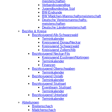
meisterschaften
Verbandsjugendliga
Jugendbundesliga Süd
BW-Endrunde
BW Mädchen-Mannschaftsmeisterschaft
Deutsche Vereinsmannschafts-
meisterschaften
Deutsche Ländermeisterschaft
Bezirke & Kreise
Bezirksjugend Alb-Schwarzwald
Terminkalender
Kreisjugend Donau/Neckar
Kreisjugend Schwarzwald
Kreisjugend Zollern/Alb
Bezirksjugend Neckar-Fils
Kreisjugend ‎Esslingen/Nürtingen
Terminkalender
Finanzen
Bezirksjugend Oberschwaben
Terminkalender
Bezirksjugend Ostalb
Terminkalender
Bezirksjugend Stuttgart
‎Eventteam Stuttgart
Terminkalender
Bezirksjugend Unterland
Terminkalender
Abteilungen
Breitenschach
Mädchenschach