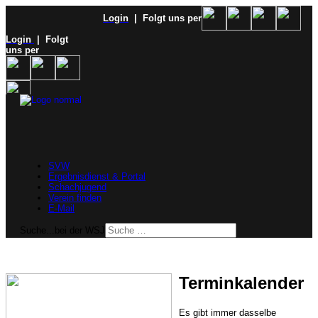
Login
| Folgt uns per
Login
| Folgt
uns per
SVW
Ergebnisdienst & Portal
Schachjugend
Verein finden
E-Mail
Suche...bei der WSJ
Terminkalender
Es gibt immer dasselbe