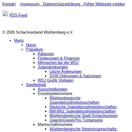
Kontakt
Impressum
Datenschutzerklärung
Fehler Webseite melden
RSS-Feed
© 2026 Schachverband Württemberg e.V.
Menü
Home
Präsidium
Adressen
Förderungen & Finanzen
Mitmachen bei der WSJ
Jugendordnungen
Letzte Änderungen
SVW Ordnungen & Satzungen
WSJ Grafik Vorlagen
Spielbetrieb
Ausschreibungen
Einzelspielerturniere
Württembergische
Jugendeinzelmeisterschaften
Deutsche Jugendeinzelmeisterschaften
BW-Blitz Jugendeinzelmeisterschaften
Württembergische Spaß-Schachturniere
Jugend-Grand-Prix Turnierserie
Mannschaftsturniere
Württembergische Vereinsmannschafts-