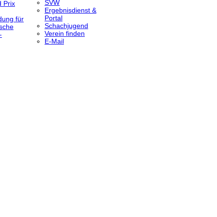
SVW
 Prix
Ergebnisdienst &
Portal
dung für
Schachjugend
sche
Verein finden
-
E-Mail