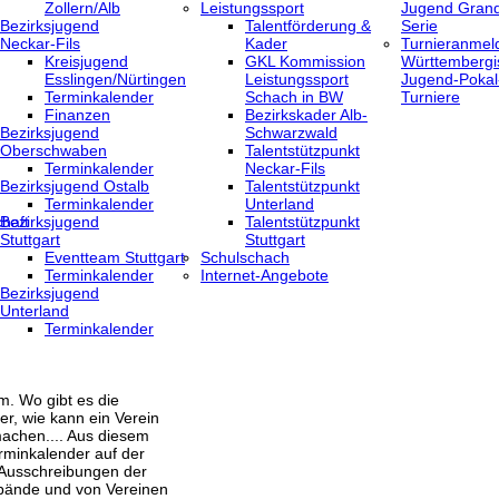
Zollern/Alb
Leistungssport
Jugend Grand
Bezirksjugend
Talentförderung &
Serie
Neckar-Fils
Kader
Turnieranmel
Kreisjugend
GKL Kommission
Württembergi
‎Esslingen/Nürtingen
Leistungssport
Jugend-Pokal
Terminkalender
Schach in BW
Turniere
Finanzen
Bezirkskader Alb-
Bezirksjugend
Schwarzwald
Oberschwaben
Talentstützpunkt
Terminkalender
Neckar-Fils
Bezirksjugend Ostalb
Talentstützpunkt
Terminkalender
Unterland
haft
Bezirksjugend
Talentstützpunkt
Stuttgart
Stuttgart
‎Eventteam Stuttgart
Schulschach
Terminkalender
Internet-Angebote
Bezirksjugend
Unterland
Terminkalender
m. Wo gibt es die
er, wie kann ein Verein
achen.... Aus diesem
rminkalender auf der
 Ausschreibungen der
bände und von Vereinen