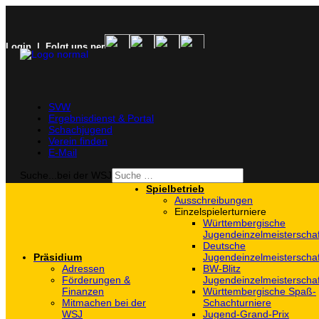
Login
| Folgt uns per
SVW
Ergebnisdienst & Portal
Schachjugend
Verein finden
E-Mail
Suche...bei der WSJ
Spielbetrieb
Ausschreibungen
Einzelspielerturniere
Württembergische
Jugendeinzelmeisterscha
Deutsche
Präsidium
Jugendeinzelmeisterscha
Adressen
BW-Blitz
Förderungen &
Jugendeinzelmeisterscha
Finanzen
Württembergische Spaß-
Mitmachen bei der
Schachturniere
WSJ
Jugend-Grand-Prix