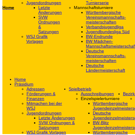
Jugendordnungen
Turnierserie
Home
Letzte
Mannschaftsturniere
Änderungen
Württembergische
SVW
Vereinsmannschafts-
Ordnungen
meisterschaften
&
Verbandsjugendliga
Satzungen
Jugendbundesliga Süd
WSJ Grafik
BW-Endrunde
Vorlagen
BW Mädchen-
Mannschaftsmeisterschaf
Deutsche
Vereinsmannschafts-
meisterschaften
Deutsche
Ländermeisterschaft
Home
Präsidium
Adressen
Spielbetrieb
Förderungen &
Ausschreibungen
Bezirk
Finanzen
Einzelspielerturniere
Mitmachen bei der
Württembergische
WSJ
Jugendeinzelmeisters
Jugendordnungen
Deutsche
Letzte Änderungen
Jugendeinzelmeisters
SVW Ordnungen &
BW-Blitz
Satzungen
Jugendeinzelmeisters
WSJ Grafik Vorlagen
Württembergische