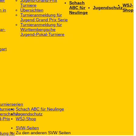
der
Jugend-Grand-Prix
Schach
Turniere
WSJ-
ABC für
Jugendschutz
h in
Übersichten
Shop
Neulinge
Turnieranmeldung für
Jugend Grand Prix Serie
Turnieranmeldung für
ar-
Württembergische
Jugend-Pokal-Turniere
gart
urnierserien
turniere
Schach ABC für Neulinge
erschaften
Jugendschutz
-Prix
WSJ-Shop
SVW-Seiten
Zu den anderen SVW Seiten
dung für