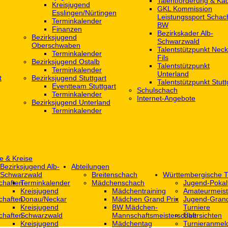
Talentförderung & Ka
Kreisjugend
GKL Kommission
‎Esslingen/Nürtingen
Leistungssport Schac
Terminkalender
BW
Finanzen
Bezirkskader Alb-
Bezirksjugend
Schwarzwald
Oberschwaben
Talentstützpunkt Neck
Terminkalender
Fils
Bezirksjugend Ostalb
Talentstützpunkt
Terminkalender
Unterland
t
Bezirksjugend Stuttgart
Talentstützpunkt Stutt
‎Eventteam Stuttgart
Schulschach
Terminkalender
Internet-Angebote
Bezirksjugend Unterland
Terminkalender
e & Kreise
Bezirksjugend Alb-
Abteilungen
Schwarzwald
Breitenschach
Württembergische T
chaften
Terminkalender
Mädchenschach
Jugend-Pokal
Kreisjugend
Mädchentraining
Amateurmeist
chaften
Donau/Neckar
Mädchen Grand Prix
Jugend-Grand
Kreisjugend
BW Mädchen-
Turniere
chaften
Schwarzwald
Mannschaftsmeisterschaft
Übersichten
Kreisjugend
Mädchentag
Turnieranmel