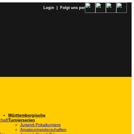
Login
| Folgt uns per
Württembergische
haft
Turnierserien
Jugend-Pokalturniere
Amateurmeisterschaften