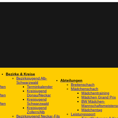
Bezirke & Kreise
Bezirksjugend Alb-
Abteilungen
Schwarzwald
Breitenschach
ften
Terminkalender
Mädchenschach
Kreisjugend
Mädchentraining
ften
Donau/Neckar
Mädchen Grand Prix
Kreisjugend
BW Mädchen-
ften
Schwarzwald
Mannschaftsmeistersc
Kreisjugend
Mädchentag
Zollern/Alb
Leistungssport
Bezirksjugend Neckar-Fils