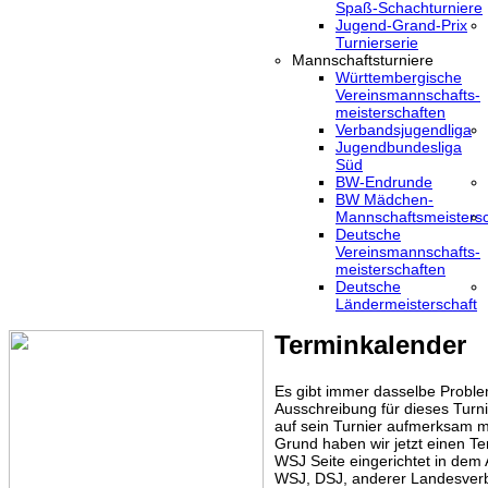
Spaß-Schachturniere
Jugend-Grand-Prix
Turnierserie
Mannschaftsturniere
Württembergische
Vereinsmannschafts-
meisterschaften
Verbandsjugendliga
Jugendbundesliga
Süd
BW-Endrunde
BW Mädchen-
Mannschaftsmeistersc
Deutsche
Vereinsmannschafts-
meisterschaften
Deutsche
Ländermeisterschaft
Terminkalender
Es gibt immer dasselbe Proble
Ausschreibung für dieses Turni
auf sein Turnier aufmerksam m
Grund haben wir jetzt einen Te
WSJ Seite eingerichtet in dem
WSJ, DSJ, anderer Landesver