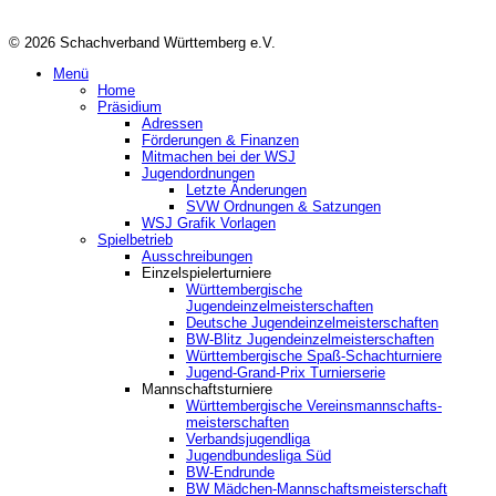
© 2026 Schachverband Württemberg e.V.
Menü
Home
Präsidium
Adressen
Förderungen & Finanzen
Mitmachen bei der WSJ
Jugendordnungen
Letzte Änderungen
SVW Ordnungen & Satzungen
WSJ Grafik Vorlagen
Spielbetrieb
Ausschreibungen
Einzelspielerturniere
Württembergische
Jugendeinzelmeisterschaften
Deutsche Jugendeinzelmeisterschaften
BW-Blitz Jugendeinzelmeisterschaften
Württembergische Spaß-Schachturniere
Jugend-Grand-Prix Turnierserie
Mannschaftsturniere
Württembergische Vereinsmannschafts-
meisterschaften
Verbandsjugendliga
Jugendbundesliga Süd
BW-Endrunde
BW Mädchen-Mannschaftsmeisterschaft