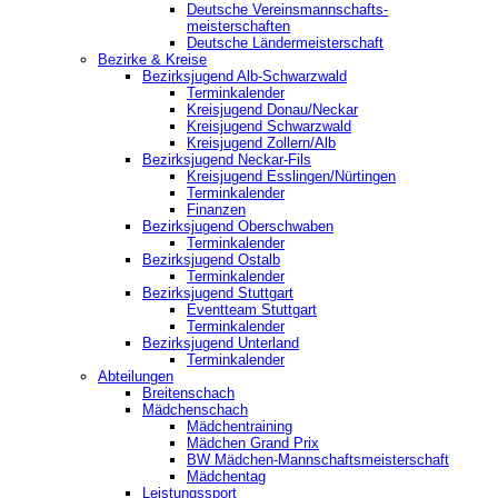
Deutsche Vereinsmannschafts-
meisterschaften
Deutsche Ländermeisterschaft
Bezirke & Kreise
Bezirksjugend Alb-Schwarzwald
Terminkalender
Kreisjugend Donau/Neckar
Kreisjugend Schwarzwald
Kreisjugend Zollern/Alb
Bezirksjugend Neckar-Fils
Kreisjugend ‎Esslingen/Nürtingen
Terminkalender
Finanzen
Bezirksjugend Oberschwaben
Terminkalender
Bezirksjugend Ostalb
Terminkalender
Bezirksjugend Stuttgart
‎Eventteam Stuttgart
Terminkalender
Bezirksjugend Unterland
Terminkalender
Abteilungen
Breitenschach
Mädchenschach
Mädchentraining
Mädchen Grand Prix
BW Mädchen-Mannschaftsmeisterschaft
Mädchentag
Leistungssport