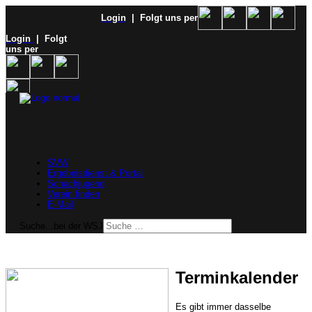
Login
| Folgt uns per
Login
| Folgt
uns per
SVW
Ergebnisdienst & Portal
Schachjugend
Verein finden
E-Mail
Suche...bei der WSJ
Terminkalender
Es gibt immer dasselbe