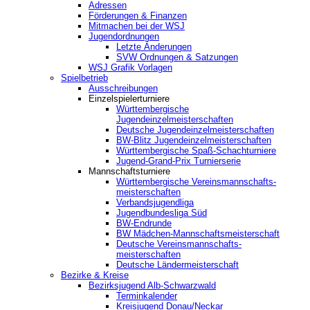
Adressen
Förderungen & Finanzen
Mitmachen bei der WSJ
Jugendordnungen
Letzte Änderungen
SVW Ordnungen & Satzungen
WSJ Grafik Vorlagen
Spielbetrieb
Ausschreibungen
Einzelspielerturniere
Württembergische
Jugendeinzelmeisterschaften
Deutsche Jugendeinzelmeisterschaften
BW-Blitz Jugendeinzelmeisterschaften
Württembergische Spaß-Schachturniere
Jugend-Grand-Prix Turnierserie
Mannschaftsturniere
Württembergische Vereinsmannschafts-
meisterschaften
Verbandsjugendliga
Jugendbundesliga Süd
BW-Endrunde
BW Mädchen-Mannschaftsmeisterschaft
Deutsche Vereinsmannschafts-
meisterschaften
Deutsche Ländermeisterschaft
Bezirke & Kreise
Bezirksjugend Alb-Schwarzwald
Terminkalender
Kreisjugend Donau/Neckar