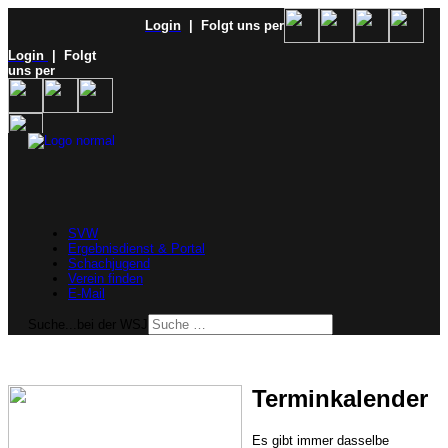
Login
| Folgt uns per
Login
| Folgt
uns per
SVW
Ergebnisdienst & Portal
Schachjugend
Verein finden
E-Mail
Suche...bei der WSJ
Terminkalender
Es gibt immer dasselbe