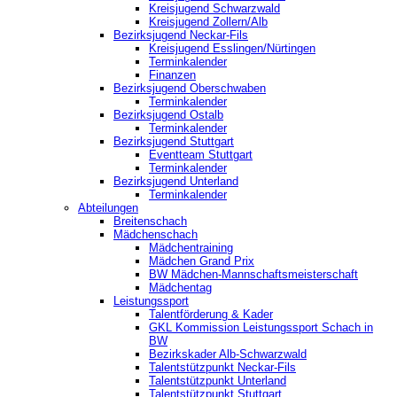
Kreisjugend Schwarzwald
Kreisjugend Zollern/Alb
Bezirksjugend Neckar-Fils
Kreisjugend ‎Esslingen/Nürtingen
Terminkalender
Finanzen
Bezirksjugend Oberschwaben
Terminkalender
Bezirksjugend Ostalb
Terminkalender
Bezirksjugend Stuttgart
‎Eventteam Stuttgart
Terminkalender
Bezirksjugend Unterland
Terminkalender
Abteilungen
Breitenschach
Mädchenschach
Mädchentraining
Mädchen Grand Prix
BW Mädchen-Mannschaftsmeisterschaft
Mädchentag
Leistungssport
Talentförderung & Kader
GKL Kommission Leistungssport Schach in
BW
Bezirkskader Alb-Schwarzwald
Talentstützpunkt Neckar-Fils
Talentstützpunkt Unterland
Talentstützpunkt Stuttgart