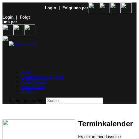
Login
| Folgt uns per
Login
| Folgt
uns per
SVW
Ergebnisdienst & Portal
Schachjugend
Verein finden
E-Mail
Suche...bei der WSJ
Terminkalender
Es gibt immer dasselbe