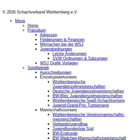
© 2026 Schachverband Württemberg e.V.
Menü
Home
Präsidium
Adressen
Förderungen & Finanzen
Mitmachen bei der WSJ
Jugendordnungen
Letzte Änderungen
SVW Ordnungen & Satzungen
WSJ Grafik Vorlagen
Spielbetrieb
Ausschreibungen
Einzelspielerturniere
Württembergische
Jugendeinzelmeisterschaften
Deutsche Jugendeinzelmeisterschaften
BW-Blitz Jugendeinzelmeisterschaften
Württembergische Spaß-Schachturniere
Jugend-Grand-Prix Turnierserie
Mannschaftsturniere
Württembergische Vereinsmannschafts-
meisterschaften
Verbandsjugendliga
Jugendbundesliga Süd
BW-Endrunde
BW Mädchen-Mannschaftsmeisterschaft