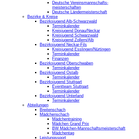
Deutsche Vereinsmannschafts-
meisterschaften
Deutsche Ländermeisterschaft
Bezirke & Kreise
Bezirksjugend Alb-Schwarzwald
Terminkalender
Kreisjugend Donau/Neckar
Kreisjugend Schwarzwald
Kreisjugend Zollern/Alb
Bezirksjugend Neckar-Fils
Kreisjugend ‎Esslingen/Nürtingen
Terminkalender
Finanzen
Bezirksjugend Oberschwaben
Terminkalender
Bezirksjugend Ostalb
Terminkalender
Bezirksjugend Stuttgart
‎Eventteam Stuttgart
Terminkalender
Bezirksjugend Unterland
Terminkalender
Abteilungen
Breitenschach
Mädchenschach
Mädchentraining
Mädchen Grand Prix
BW Mädchen-Mannschaftsmeisterschaft
Mädchentag
Leistungssport