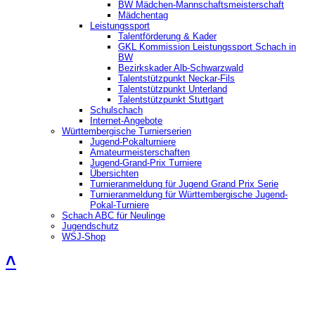
BW Mädchen-Mannschaftsmeisterschaft
Mädchentag
Leistungssport
Talentförderung & Kader
GKL Kommission Leistungssport Schach in
BW
Bezirkskader Alb-Schwarzwald
Talentstützpunkt Neckar-Fils
Talentstützpunkt Unterland
Talentstützpunkt Stuttgart
Schulschach
Internet-Angebote
Württembergische Turnierserien
Jugend-Pokalturniere
Amateurmeisterschaften
Jugend-Grand-Prix Turniere
Übersichten
Turnieranmeldung für Jugend Grand Prix Serie
Turnieranmeldung für Württembergische Jugend-
Pokal-Turniere
Schach ABC für Neulinge
Jugendschutz
WSJ-Shop
˄