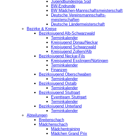
Jugendbundesliga Süd
BW-Endrunde
BW Mädchen-Mannschaftsmeisterschaft
Deutsche Vereinsmannschafts-
meisterschaften
Deutsche Ländermeisterschaft
Bezirke & Kreise
Bezirksjugend Alb-Schwarzwald
Terminkalender
Kreisjugend Donau/Neckar
Kreisjugend Schwarzwald
Kreisjugend Zollern/Alb
Bezirksjugend Neckar-Fils
Kreisjugend ‎Esslingen/Nürtingen
Terminkalender
Finanzen
Bezirksjugend Oberschwaben
Terminkalender
Bezirksjugend Ostalb
Terminkalender
Bezirksjugend Stuttgart
‎Eventteam Stuttgart
Terminkalender
Bezirksjugend Unterland
Terminkalender
Abteilungen
Breitenschach
Mädchenschach
Mädchentraining
Mädchen Grand Prix