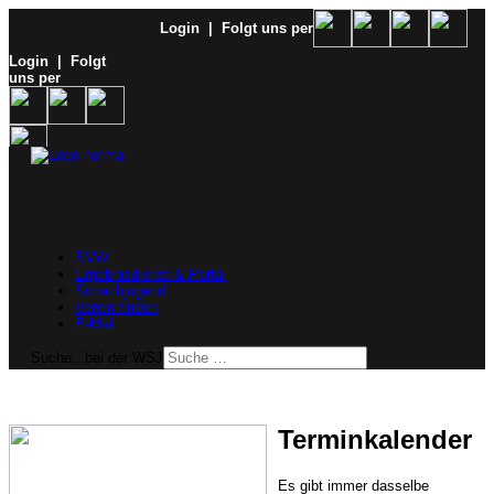
Login
| Folgt uns per
Login
| Folgt
uns per
SVW
Ergebnisdienst & Portal
Schachjugend
Verein finden
E-Mail
Suche...bei der WSJ
Terminkalender
Es gibt immer dasselbe