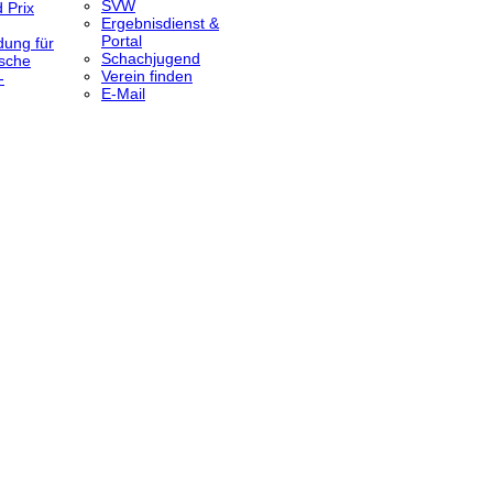
SVW
 Prix
Ergebnisdienst &
Portal
dung für
Schachjugend
sche
Verein finden
-
E-Mail