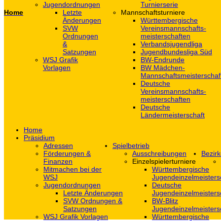
Jugendordnungen
Turnierserie
Home
Letzte
Mannschaftsturniere
Änderungen
Württembergische
SVW
Vereinsmannschafts-
Ordnungen
meisterschaften
&
Verbandsjugendliga
Satzungen
Jugendbundesliga Süd
WSJ Grafik
BW-Endrunde
Vorlagen
BW Mädchen-
Mannschaftsmeisterschaf
Deutsche
Vereinsmannschafts-
meisterschaften
Deutsche
Ländermeisterschaft
Home
Präsidium
Adressen
Spielbetrieb
Förderungen &
Ausschreibungen
Bezirk
Finanzen
Einzelspielerturniere
Mitmachen bei der
Württembergische
WSJ
Jugendeinzelmeisters
Jugendordnungen
Deutsche
Letzte Änderungen
Jugendeinzelmeisters
SVW Ordnungen &
BW-Blitz
Satzungen
Jugendeinzelmeisters
WSJ Grafik Vorlagen
Württembergische