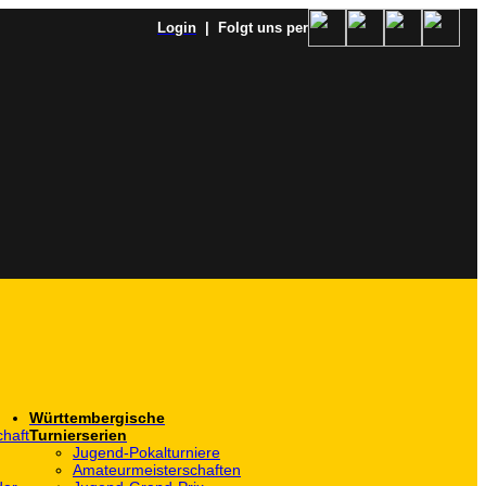
Login
| Folgt uns per
Württembergische
haft
Turnierserien
Jugend-Pokalturniere
Amateurmeisterschaften