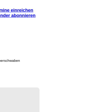
rmine einreichen
ender abonnieren
berschwaben