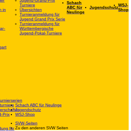
der
Jugend-Grand-Prix
Schach
Turniere
WSJ-
ABC für
Jugendschutz
h in
Übersichten
Shop
Neulinge
Turnieranmeldung für
Jugend Grand Prix Serie
Turnieranmeldung für
ar-
Württembergische
Jugend-Pokal-Turniere
gart
urnierserien
turniere
Schach ABC für Neulinge
erschaften
Jugendschutz
-Prix
WSJ-Shop
SVW-Seiten
Zu den anderen SVW Seiten
dung für