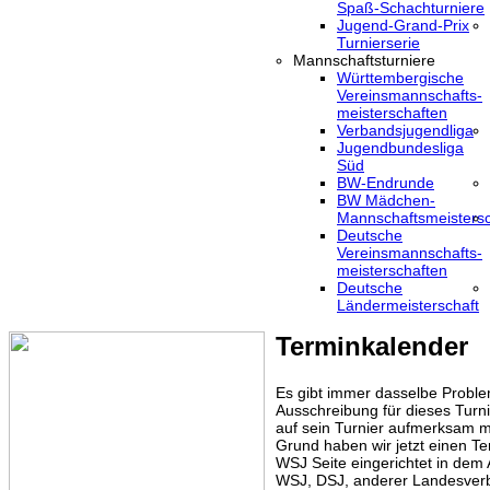
Spaß-Schachturniere
Jugend-Grand-Prix
Turnierserie
Mannschaftsturniere
Württembergische
Vereinsmannschafts-
meisterschaften
Verbandsjugendliga
Jugendbundesliga
Süd
BW-Endrunde
BW Mädchen-
Mannschaftsmeistersc
Deutsche
Vereinsmannschafts-
meisterschaften
Deutsche
Ländermeisterschaft
Terminkalender
Es gibt immer dasselbe Proble
Ausschreibung für dieses Turni
auf sein Turnier aufmerksam m
Grund haben wir jetzt einen Te
WSJ Seite eingerichtet in dem
WSJ, DSJ, anderer Landesver