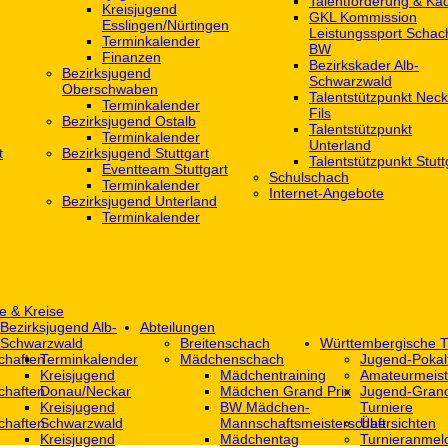
Talentförderung & Ka
Kreisjugend
GKL Kommission
‎Esslingen/Nürtingen
Leistungssport Schac
Terminkalender
BW
Finanzen
Bezirkskader Alb-
Bezirksjugend
Schwarzwald
Oberschwaben
Talentstützpunkt Neck
Terminkalender
Fils
Bezirksjugend Ostalb
Talentstützpunkt
Terminkalender
Unterland
t
Bezirksjugend Stuttgart
Talentstützpunkt Stutt
‎Eventteam Stuttgart
Schulschach
Terminkalender
Internet-Angebote
Bezirksjugend Unterland
Terminkalender
e & Kreise
Bezirksjugend Alb-
Abteilungen
Schwarzwald
Breitenschach
Württembergische T
chaften
Terminkalender
Mädchenschach
Jugend-Pokal
Kreisjugend
Mädchentraining
Amateurmeist
chaften
Donau/Neckar
Mädchen Grand Prix
Jugend-Grand
Kreisjugend
BW Mädchen-
Turniere
chaften
Schwarzwald
Mannschaftsmeisterschaft
Übersichten
Kreisjugend
Mädchentag
Turnieranmel