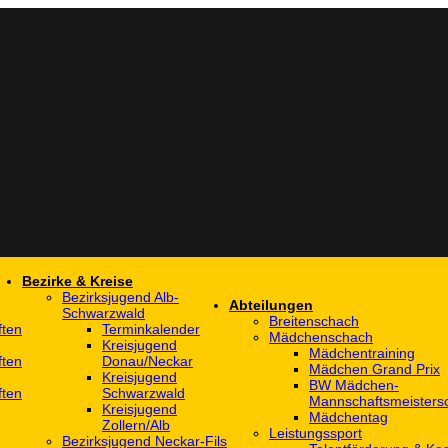
Bezirke & Kreise
Bezirksjugend Alb-
Abteilungen
Schwarzwald
Breitenschach
ften
Terminkalender
Mädchenschach
Kreisjugend
Mädchentraining
ften
Donau/Neckar
Mädchen Grand Prix
Kreisjugend
BW Mädchen-
ften
Schwarzwald
Mannschaftsmeistersc
Kreisjugend
Mädchentag
Zollern/Alb
Leistungssport
Bezirksjugend Neckar-Fils