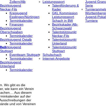
Zollern/Alb
Leistungssport
Jugend Grand
Bezirksjugend
Talentförderung &
Serie
Neckar-Fils
Kader
Turnieranmel
Kreisjugend
GKL Kommission
Württembergi
‎Esslingen/Nürtingen
Leistungssport
Jugend-Pokal
Terminkalender
Schach in BW
Turniere
Finanzen
Bezirkskader Alb-
Bezirksjugend
Schwarzwald
Oberschwaben
Talentstützpunkt
Terminkalender
Neckar-Fils
Bezirksjugend Ostalb
Talentstützpunkt
Terminkalender
Unterland
haft
Bezirksjugend
Talentstützpunkt
Stuttgart
Stuttgart
‎Eventteam Stuttgart
Schulschach
Terminkalender
Internet-Angebote
Bezirksjugend
Unterland
Terminkalender
m. Wo gibt es die
er, wie kann ein Verein
achen.... Aus diesem
rminkalender auf der
 Ausschreibungen der
bände und von Vereinen