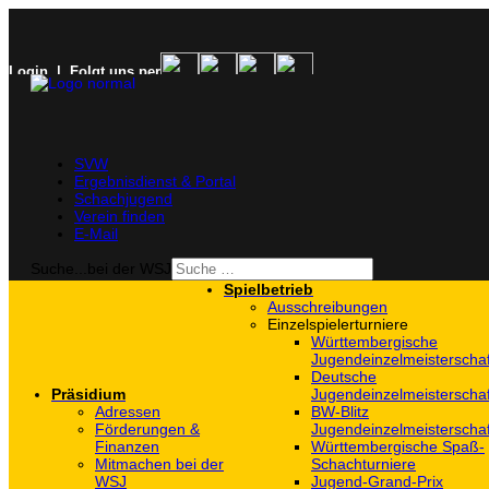
Login
| Folgt uns per
SVW
Ergebnisdienst & Portal
Schachjugend
Verein finden
E-Mail
Suche...bei der WSJ
Spielbetrieb
Ausschreibungen
Einzelspielerturniere
Württembergische
Jugendeinzelmeisterscha
Deutsche
Präsidium
Jugendeinzelmeisterscha
Adressen
BW-Blitz
Förderungen &
Jugendeinzelmeisterscha
Finanzen
Württembergische Spaß-
Mitmachen bei der
Schachturniere
WSJ
Jugend-Grand-Prix