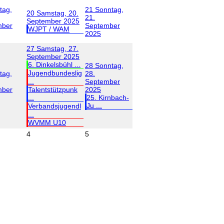
tag,
21
Sonntag,
20
Samstag, 20.
21.
September 2025
mber
September
WJPT / WAM
2025
27
Samstag, 27.
September 2025
6. Dinkelsbühl ...
28
Sonntag,
Jugendbundeslig
tag,
28.
...
September
mber
Talentstützpunk
2025
...
25. Kirnbach-
Ju ...
Verbandsjugendl
...
WVMM U10
4
5