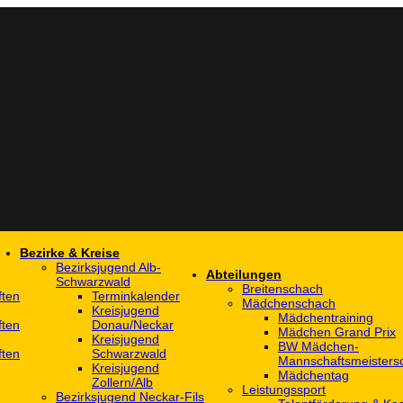
Bezirke & Kreise
Bezirksjugend Alb-
Abteilungen
Schwarzwald
Breitenschach
ften
Terminkalender
Mädchenschach
Kreisjugend
Mädchentraining
ften
Donau/Neckar
Mädchen Grand Prix
Kreisjugend
BW Mädchen-
ften
Schwarzwald
Mannschaftsmeistersc
Kreisjugend
Mädchentag
Zollern/Alb
Leistungssport
Bezirksjugend Neckar-Fils