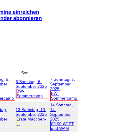
rmine einreichen
ender abonnieren
m
Son
ag, 5.
7
Sonntag, 7.
6
Samstag, 6.
mber
September
September 2025
2025
BW-
BW-
Sommercamp
ercamp
Sommercamp
14
Sonntag,
tag,
13
Samstag, 13.
14.
September 2025
September
mber
Erste Mädchen-
2025
...
09:00 WJPT
und WAM