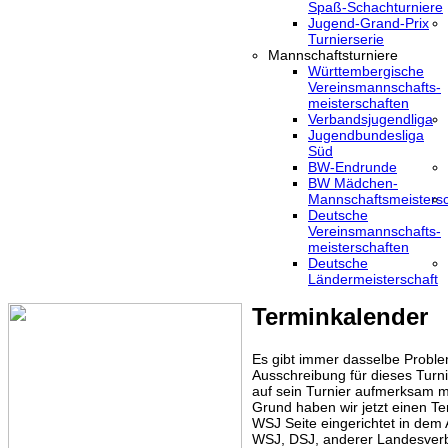
Spaß-Schachturniere
Jugend-Grand-Prix
Turnierserie
Mannschaftsturniere
Württembergische
Vereinsmannschafts-
meisterschaften
Verbandsjugendliga
Jugendbundesliga
Süd
BW-Endrunde
BW Mädchen-
Mannschaftsmeistersc
Deutsche
Vereinsmannschafts-
meisterschaften
Deutsche
Ländermeisterschaft
Terminkalender
Es gibt immer dasselbe Proble
Ausschreibung für dieses Turni
auf sein Turnier aufmerksam m
Grund haben wir jetzt einen Te
WSJ Seite eingerichtet in dem
WSJ, DSJ, anderer Landesver