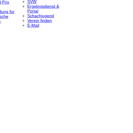
SVW
 Prix
Ergebnisdienst &
Portal
dung für
Schachjugend
sche
Verein finden
-
E-Mail