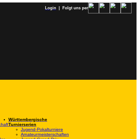
Login
| Folgt uns per
Württembergische
haft
Turnierserien
Jugend-Pokalturniere
Amateurmeisterschaften