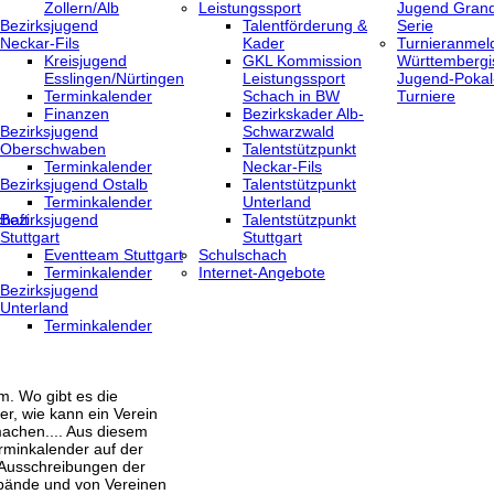
Zollern/Alb
Leistungssport
Jugend Grand
Bezirksjugend
Talentförderung &
Serie
Neckar-Fils
Kader
Turnieranmel
Kreisjugend
GKL Kommission
Württembergi
‎Esslingen/Nürtingen
Leistungssport
Jugend-Pokal
Terminkalender
Schach in BW
Turniere
Finanzen
Bezirkskader Alb-
Bezirksjugend
Schwarzwald
Oberschwaben
Talentstützpunkt
Terminkalender
Neckar-Fils
Bezirksjugend Ostalb
Talentstützpunkt
Terminkalender
Unterland
haft
Bezirksjugend
Talentstützpunkt
Stuttgart
Stuttgart
‎Eventteam Stuttgart
Schulschach
Terminkalender
Internet-Angebote
Bezirksjugend
Unterland
Terminkalender
m. Wo gibt es die
er, wie kann ein Verein
achen.... Aus diesem
rminkalender auf der
 Ausschreibungen der
bände und von Vereinen