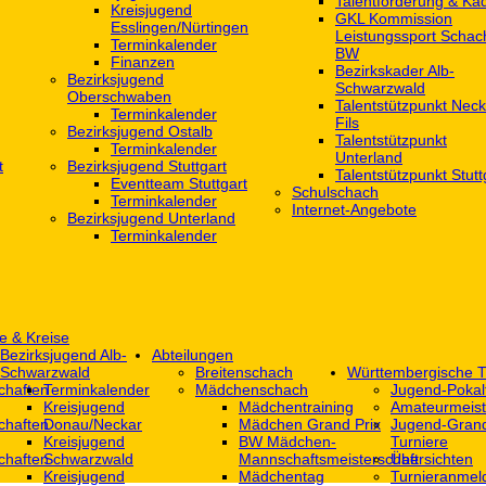
Talentförderung & Ka
Kreisjugend
GKL Kommission
‎Esslingen/Nürtingen
Leistungssport Schac
Terminkalender
BW
Finanzen
Bezirkskader Alb-
Bezirksjugend
Schwarzwald
Oberschwaben
Talentstützpunkt Neck
Terminkalender
Fils
Bezirksjugend Ostalb
Talentstützpunkt
Terminkalender
Unterland
t
Bezirksjugend Stuttgart
Talentstützpunkt Stutt
‎Eventteam Stuttgart
Schulschach
Terminkalender
Internet-Angebote
Bezirksjugend Unterland
Terminkalender
e & Kreise
Bezirksjugend Alb-
Abteilungen
Schwarzwald
Breitenschach
Württembergische T
chaften
Terminkalender
Mädchenschach
Jugend-Pokal
Kreisjugend
Mädchentraining
Amateurmeist
chaften
Donau/Neckar
Mädchen Grand Prix
Jugend-Grand
Kreisjugend
BW Mädchen-
Turniere
chaften
Schwarzwald
Mannschaftsmeisterschaft
Übersichten
Kreisjugend
Mädchentag
Turnieranmel