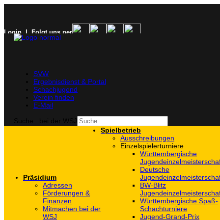
Login
| Folgt uns per
SVW
Ergebnisdienst & Portal
Schachjugend
Verein finden
E-Mail
Suche...bei der WSJ
Spielbetrieb
Ausschreibungen
Einzelspielerturniere
Württembergische
Jugendeinzelmeisterscha
Deutsche
Präsidium
Jugendeinzelmeisterscha
Adressen
BW-Blitz
Förderungen &
Jugendeinzelmeisterscha
Finanzen
Württembergische Spaß-
Mitmachen bei der
Schachturniere
WSJ
Jugend-Grand-Prix