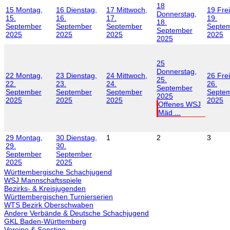
18
15
Montag,
16
Dienstag,
17
Mittwoch,
19
Frei
Donnerstag,
15.
16.
17.
19.
18.
September
September
September
Septe
September
2025
2025
2025
2025
2025
25
Donnerstag,
22
Montag,
23
Dienstag,
24
Mittwoch,
26
Frei
25.
22.
23.
24.
26.
September
September
September
September
Septe
2025
2025
2025
2025
2025
Offenes WSJ
Mäd ...
29
Montag,
30
Dienstag,
1
2
3
29.
30.
September
September
2025
2025
Württembergische Schachjugend
WSJ Mannschaftsspiele
Bezirks- & Kreisjugenden
Württembergischen Turnierserien
WTS Bezirk Oberschwaben
Andere Verbände & Deutsche Schachjugend
GKL Baden-Württemberg
Vereine & Sonstige