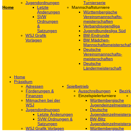
Jugendordnungen
Turnierserie
Home
Letzte
Mannschaftsturniere
Änderungen
Württembergische
SVW
Vereinsmannschafts-
Ordnungen
meisterschaften
&
Verbandsjugendliga
Satzungen
Jugendbundesliga Süd
WSJ Grafik
BW-Endrunde
Vorlagen
BW Mädchen-
Mannschaftsmeisterschaf
Deutsche
Vereinsmannschafts-
meisterschaften
Deutsche
Ländermeisterschaft
Home
Präsidium
Adressen
Spielbetrieb
Förderungen &
Ausschreibungen
Bezirk
Finanzen
Einzelspielerturniere
Mitmachen bei der
Württembergische
WSJ
Jugendeinzelmeisters
Jugendordnungen
Deutsche
Letzte Änderungen
Jugendeinzelmeisters
SVW Ordnungen &
BW-Blitz
Satzungen
Jugendeinzelmeisters
WSJ Grafik Vorlagen
Württembergische