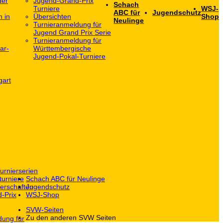
der
Jugend-Grand-Prix
Schach
Turniere
WSJ-
ABC für
Jugendschutz
h in
Übersichten
Shop
Neulinge
Turnieranmeldung für
Jugend Grand Prix Serie
Turnieranmeldung für
ar-
Württembergische
Jugend-Pokal-Turniere
gart
urnierserien
turniere
Schach ABC für Neulinge
erschaften
Jugendschutz
-Prix
WSJ-Shop
SVW-Seiten
Zu den anderen SVW Seiten
dung für