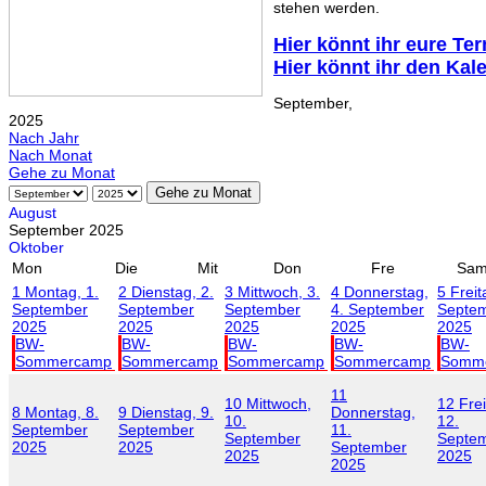
stehen werden.
Hier könnt ihr eure Te
Hier könnt ihr den Kal
September,
2025
Nach Jahr
Nach Monat
Gehe zu Monat
Gehe zu Monat
August
September 2025
Oktober
Mon
Die
Mit
Don
Fre
Sa
1
Montag, 1.
2
Dienstag, 2.
3
Mittwoch, 3.
4
Donnerstag,
5
Freit
September
September
September
4. September
Septe
2025
2025
2025
2025
2025
BW-
BW-
BW-
BW-
BW-
Sommercamp
Sommercamp
Sommercamp
Sommercamp
Somm
11
10
Mittwoch,
12
Frei
8
Montag, 8.
9
Dienstag, 9.
Donnerstag,
10.
12.
September
September
11.
September
Septe
2025
2025
September
2025
2025
2025