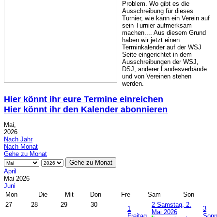
Problem. Wo gibt es die
Ausschreibung für dieses
Turnier, wie kann ein Verein auf
sein Turnier aufmerksam
machen.... Aus diesem Grund
haben wir jetzt einen
Terminkalender auf der WSJ
Seite eingerichtet in dem
Ausschreibungen der WSJ,
DSJ, anderer Landesverbände
und von Vereinen stehen
werden.
Hier könnt ihr eure Termine einreichen
Hier könnt ihr den Kalender abonnieren
Mai,
2026
Nach Jahr
Nach Monat
Gehe zu Monat
Gehe zu Monat
April
Mai 2026
Juni
Mon
Die
Mit
Don
Fre
Sam
Son
27
28
29
30
2
Samstag, 2.
1
3
Mai 2026
Freitag,
Sonn