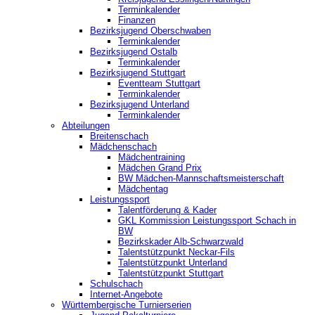
Terminkalender
Finanzen
Bezirksjugend Oberschwaben
Terminkalender
Bezirksjugend Ostalb
Terminkalender
Bezirksjugend Stuttgart
‎Eventteam Stuttgart
Terminkalender
Bezirksjugend Unterland
Terminkalender
Abteilungen
Breitenschach
Mädchenschach
Mädchentraining
Mädchen Grand Prix
BW Mädchen-Mannschaftsmeisterschaft
Mädchentag
Leistungssport
Talentförderung & Kader
GKL Kommission Leistungssport Schach in
BW
Bezirkskader Alb-Schwarzwald
Talentstützpunkt Neckar-Fils
Talentstützpunkt Unterland
Talentstützpunkt Stuttgart
Schulschach
Internet-Angebote
Württembergische Turnierserien