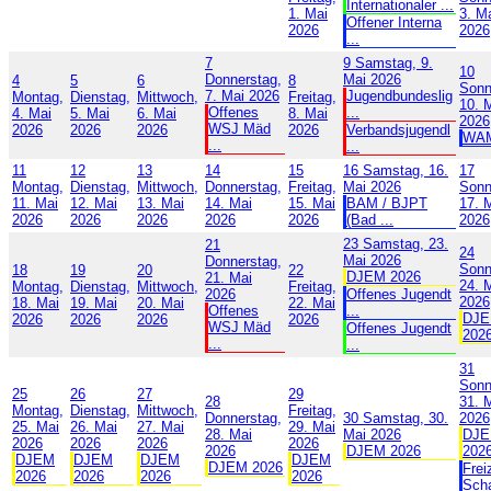
Internationaler ...
1. Mai
3. M
Offener Interna
2026
2026
...
7
9
Samstag, 9.
10
Donnerstag,
Mai 2026
4
5
6
8
Sonn
7. Mai 2026
Jugendbundeslig
Montag,
Dienstag,
Mittwoch,
Freitag,
10. 
Offenes
...
4. Mai
5. Mai
6. Mai
8. Mai
2026
WSJ Mäd
2026
2026
2026
2026
Verbandsjugendl
WA
...
...
11
12
13
14
15
16
Samstag, 16.
17
Montag,
Dienstag,
Mittwoch,
Donnerstag,
Freitag,
Mai 2026
Sonn
11. Mai
12. Mai
13. Mai
14. Mai
15. Mai
BAM / BJPT
17. 
2026
2026
2026
2026
2026
(Bad ...
2026
23
Samstag, 23.
21
24
Mai 2026
Donnerstag,
Sonn
18
19
20
22
DJEM 2026
21. Mai
24. 
Montag,
Dienstag,
Mittwoch,
Freitag,
2026
Offenes Jugendt
2026
18. Mai
19. Mai
20. Mai
22. Mai
Offenes
...
DJ
2026
2026
2026
2026
WSJ Mäd
Offenes Jugendt
202
...
...
31
Sonn
25
26
27
29
28
31. 
Montag,
Dienstag,
Mittwoch,
Freitag,
Donnerstag,
30
Samstag, 30.
2026
25. Mai
26. Mai
27. Mai
29. Mai
28. Mai
Mai 2026
DJ
2026
2026
2026
2026
2026
DJEM 2026
202
DJEM
DJEM
DJEM
DJEM
DJEM 2026
Frei
2026
2026
2026
2026
Sch