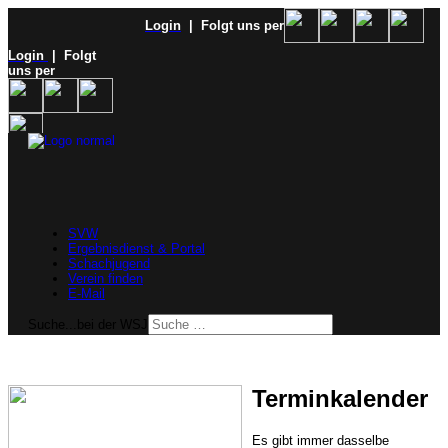
Login
| Folgt uns per
Login
| Folgt
uns per
SVW
Ergebnisdienst & Portal
Schachjugend
Verein finden
E-Mail
Suche...bei der WSJ
Terminkalender
Es gibt immer dasselbe