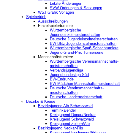
Letzte Änderungen
SVW Ordnungen & Satzungen
WSJ Grafik Vorlagen
Spielbetrieb
Ausschreibungen
Einzelspielerturniere
Württembergische
Jugendeinzelmeisterschaften
Deutsche Jugendeinzelmeisterschaften
BW-Blitz Jugendeinzelmeisterschaften
Württembergische Spaß-Schachturniere
Jugend-Grand-Prix Turnierserie
Mannschaftsturniere
Württembergische Vereinsmannschafts-
meisterschaften
Verbandsjugendliga
Jugendbundesliga Süd
BW-Endrunde
BW Mädchen-Mannschaftsmeisterschaft
Deutsche Vereinsmannschafts-
meisterschaften
Deutsche Ländermeisterschaft
Bezirke & Kreise
Bezirksjugend Alb-Schwarzwald
Terminkalender
Kreisjugend Donau/Neckar
Kreisjugend Schwarzwald
Kreisjugend Zollern/Alb
Bezirksjugend Neckar-Fils
Kreisjugend ‎Esslingen/Nürtingen