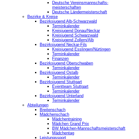
Deutsche Vereinsmannschafts-
meisterschaften
Deutsche Ländermeisterschaft
Bezirke & Kreise
Bezirksjugend Alb-Schwarzwald
Terminkalender
Kreisjugend Donau/Neckar
Kreisjugend Schwarzwald
Kreisjugend Zollern/Alb
Bezirksjugend Neckar-Fils
Kreisjugend ‎Esslingen/Nürtingen
Terminkalender
Finanzen
Bezirksjugend Oberschwaben
Terminkalender
Bezirksjugend Ostalb
Terminkalender
Bezirksjugend Stuttgart
‎Eventteam Stuttgart
Terminkalender
Bezirksjugend Unterland
Terminkalender
Abteilungen
Breitenschach
Mädchenschach
Mädchentraining
Mädchen Grand Prix
BW Mädchen-Mannschaftsmeisterschaft
Mädchentag
Leistungssport