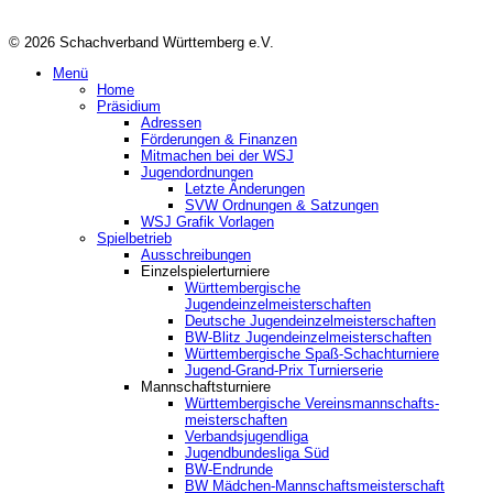
© 2026 Schachverband Württemberg e.V.
Menü
Home
Präsidium
Adressen
Förderungen & Finanzen
Mitmachen bei der WSJ
Jugendordnungen
Letzte Änderungen
SVW Ordnungen & Satzungen
WSJ Grafik Vorlagen
Spielbetrieb
Ausschreibungen
Einzelspielerturniere
Württembergische
Jugendeinzelmeisterschaften
Deutsche Jugendeinzelmeisterschaften
BW-Blitz Jugendeinzelmeisterschaften
Württembergische Spaß-Schachturniere
Jugend-Grand-Prix Turnierserie
Mannschaftsturniere
Württembergische Vereinsmannschafts-
meisterschaften
Verbandsjugendliga
Jugendbundesliga Süd
BW-Endrunde
BW Mädchen-Mannschaftsmeisterschaft