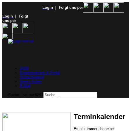
Login
| Folgt uns per
Login
| Folgt
uns per
SVW
Ergebnisdienst & Portal
Schachjugend
Verein finden
E-Mail
Suche...bei der WSJ
Terminkalender
Es gibt immer dasselbe