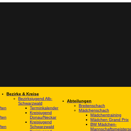
Bezirke & Kreise
Bezirksjugend Alb-
Abteilungen
Schwarzwald
Breitenschach
ften
Terminkalender
Mädchenschach
Kreisjugend
Mädchentraining
ften
Donau/Neckar
Mädchen Grand Prix
Kreisjugend
BW Mädchen-
ften
Schwarzwald
Mannschaftsmeistersc