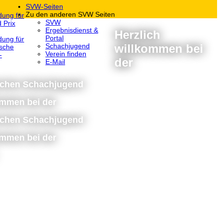
SVW-Seiten
Zu den anderen SVW Seiten
dung für
SVW
 Prix
Ergebnisdienst &
Herzlich
Portal
dung für
willkommen bei
Schachjugend
sche
Verein finden
-
der
E-Mail
schen Schachjugend
ommen bei der
schen Schachjugend
ommen bei der