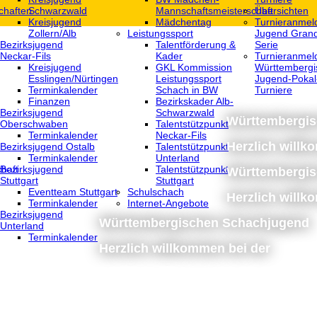
chaften
Schwarzwald
Mannschaftsmeisterschaft
Übersichten
Kreisjugend
Mädchentag
Turnieranmel
Zollern/Alb
Leistungssport
Jugend Grand
Bezirksjugend
Talentförderung &
Serie
Neckar-Fils
Kader
Turnieranmel
Kreisjugend
GKL Kommission
Württembergi
‎Esslingen/Nürtingen
Leistungssport
Jugend-Pokal
Terminkalender
Schach in BW
Turniere
Finanzen
Bezirkskader Alb-
Bezirksjugend
Schwarzwald
Württembergi
Oberschwaben
Talentstützpunkt
Terminkalender
Neckar-Fils
Herzlich willk
Bezirksjugend Ostalb
Talentstützpunkt
Terminkalender
Unterland
haft
Bezirksjugend
Talentstützpunkt
Württembergi
Stuttgart
Stuttgart
‎Eventteam Stuttgart
Schulschach
Herzlich willk
Terminkalender
Internet-Angebote
Bezirksjugend
Württembergischen Schachjugend
Unterland
Terminkalender
Herzlich willkommen bei der