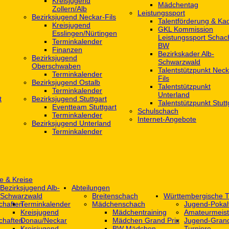
Kreisjugend
Mädchentag
Zollern/Alb
Leistungssport
Bezirksjugend Neckar-Fils
Talentförderung & Ka
Kreisjugend
GKL Kommission
‎Esslingen/Nürtingen
Leistungssport Schac
Terminkalender
BW
Finanzen
Bezirkskader Alb-
Bezirksjugend
Schwarzwald
Oberschwaben
Talentstützpunkt Neck
Terminkalender
Fils
Bezirksjugend Ostalb
Talentstützpunkt
Terminkalender
Unterland
t
Bezirksjugend Stuttgart
Talentstützpunkt Stutt
‎Eventteam Stuttgart
Schulschach
Terminkalender
Internet-Angebote
Bezirksjugend Unterland
Terminkalender
e & Kreise
Bezirksjugend Alb-
Abteilungen
Schwarzwald
Breitenschach
Württembergische T
chaften
Terminkalender
Mädchenschach
Jugend-Pokal
Kreisjugend
Mädchentraining
Amateurmeist
chaften
Donau/Neckar
Mädchen Grand Prix
Jugend-Grand
Kreisjugend
BW Mädchen-
Turniere