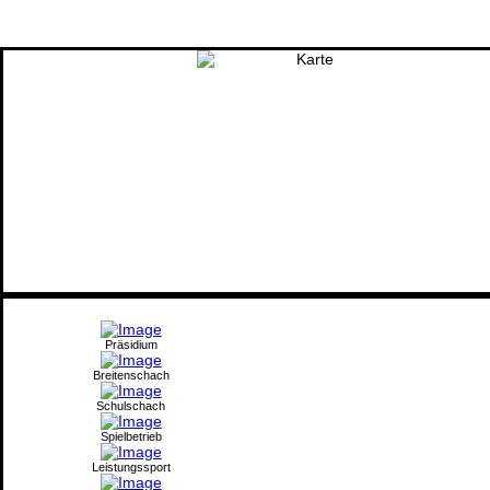
Präsidium
Breitenschach
Schulschach
Spielbetrieb
Leistungssport