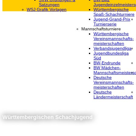
Satzungen
Jugendeinzelmeisters
WSJ Grafik Vorlagen
Württembergische
Spaß-Schachturniere
Jugend-Grand-Prix
Turnierserie
Mannschaftsturniere
Württembergische
Vereinsmannschafts-
meisterschaften
Verbandsjugendliga
Jugendbundesliga
Süd
BW-Endrunde
BW Mädchen-
Mannschaftsmeistersc
Deutsche
Vereinsmannschafts-
meisterschaften
Deutsche
Ländermeisterschaft
Württembergischen Schachjugend