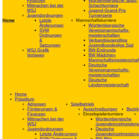
Finanzen
Württembergische Spaß-
Mitmachen bei der
Schachturniere
WSJ
Jugend-Grand-Prix
Jugendordnungen
Turnierserie
Home
Letzte
Mannschaftsturniere
Änderungen
Württembergische
SVW
Vereinsmannschafts-
Ordnungen
meisterschaften
&
Verbandsjugendliga
Satzungen
Jugendbundesliga Süd
WSJ Grafik
BW-Endrunde
Vorlagen
BW Mädchen-
Mannschaftsmeisterschaf
Deutsche
Vereinsmannschafts-
meisterschaften
Deutsche
Ländermeisterschaft
Home
Präsidium
Adressen
Spielbetrieb
Förderungen &
Ausschreibungen
Bezirk
Finanzen
Einzelspielerturniere
Mitmachen bei der
Württembergische
WSJ
Jugendeinzelmeisters
Jugendordnungen
Deutsche
Letzte Änderungen
Jugendeinzelmeisters
SVW Ordnungen &
BW-Blitz