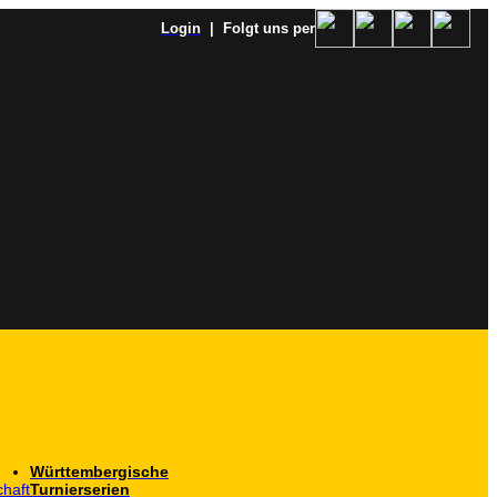
Login
| Folgt uns per
Württembergische
haft
Turnierserien