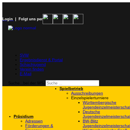
Login
| Folgt uns per
SVW
Ergebnisdienst & Portal
Schachjugend
Verein finden
E-Mail
Suche...bei der WSJ
Spielbetrieb
Ausschreibungen
Einzelspielerturniere
Württembergische
Jugendeinzelmeisterscha
Deutsche
Präsidium
Jugendeinzelmeisterscha
Adressen
BW-Blitz
Förderungen &
Jugendeinzelmeisterscha