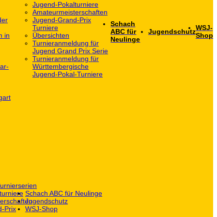
Jugend-Pokalturniere
Amateurmeisterschaften
der
Jugend-Grand-Prix
Schach
Turniere
WSJ-
ABC für
Jugendschutz
h in
Übersichten
Shop
Neulinge
Turnieranmeldung für
Jugend Grand Prix Serie
Turnieranmeldung für
ar-
Württembergische
Jugend-Pokal-Turniere
gart
urnierserien
turniere
Schach ABC für Neulinge
erschaften
Jugendschutz
-Prix
WSJ-Shop