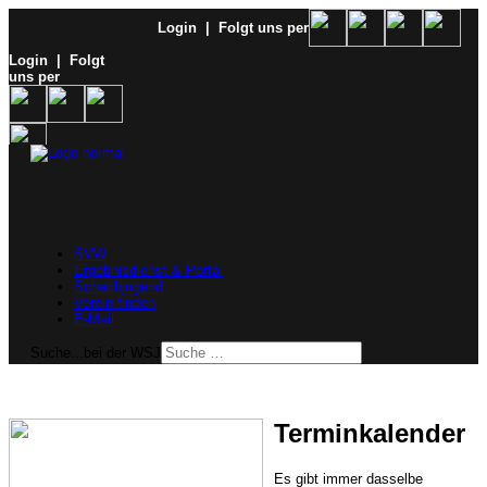
Login
| Folgt uns per
Login
| Folgt
uns per
SVW
Ergebnisdienst & Portal
Schachjugend
Verein finden
E-Mail
Suche...bei der WSJ
Terminkalender
Es gibt immer dasselbe