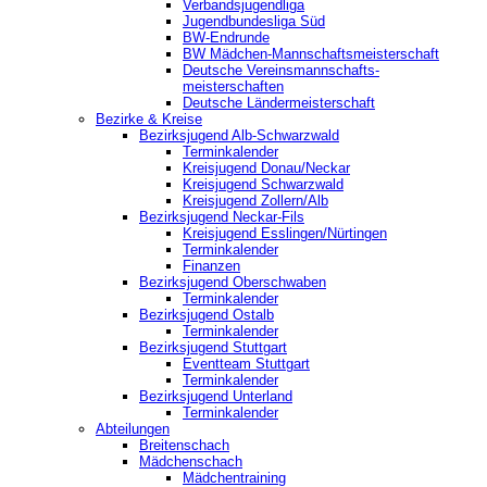
Verbandsjugendliga
Jugendbundesliga Süd
BW-Endrunde
BW Mädchen-Mannschaftsmeisterschaft
Deutsche Vereinsmannschafts-
meisterschaften
Deutsche Ländermeisterschaft
Bezirke & Kreise
Bezirksjugend Alb-Schwarzwald
Terminkalender
Kreisjugend Donau/Neckar
Kreisjugend Schwarzwald
Kreisjugend Zollern/Alb
Bezirksjugend Neckar-Fils
Kreisjugend ‎Esslingen/Nürtingen
Terminkalender
Finanzen
Bezirksjugend Oberschwaben
Terminkalender
Bezirksjugend Ostalb
Terminkalender
Bezirksjugend Stuttgart
‎Eventteam Stuttgart
Terminkalender
Bezirksjugend Unterland
Terminkalender
Abteilungen
Breitenschach
Mädchenschach
Mädchentraining