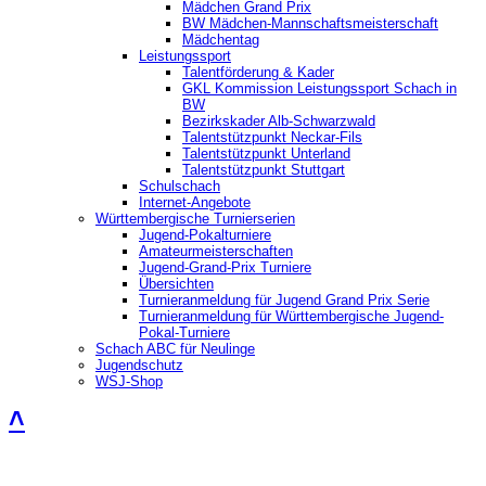
Mädchen Grand Prix
BW Mädchen-Mannschaftsmeisterschaft
Mädchentag
Leistungssport
Talentförderung & Kader
GKL Kommission Leistungssport Schach in
BW
Bezirkskader Alb-Schwarzwald
Talentstützpunkt Neckar-Fils
Talentstützpunkt Unterland
Talentstützpunkt Stuttgart
Schulschach
Internet-Angebote
Württembergische Turnierserien
Jugend-Pokalturniere
Amateurmeisterschaften
Jugend-Grand-Prix Turniere
Übersichten
Turnieranmeldung für Jugend Grand Prix Serie
Turnieranmeldung für Württembergische Jugend-
Pokal-Turniere
Schach ABC für Neulinge
Jugendschutz
WSJ-Shop
˄