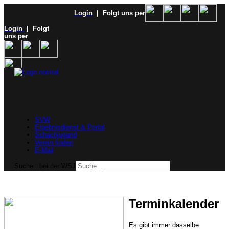
Login
| Folgt uns per
Login
| Folgt
uns per
SVW
Ergebnisdienst & Portal
Schachjugend
Verein finden
E-Mail
Suche...bei der WSJ
Terminkalender
Es gibt immer dasselbe