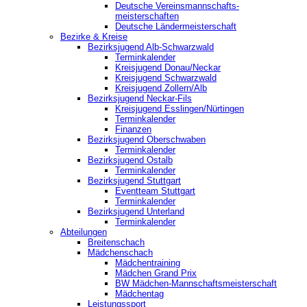
Deutsche Vereinsmannschafts-
meisterschaften
Deutsche Ländermeisterschaft
Bezirke & Kreise
Bezirksjugend Alb-Schwarzwald
Terminkalender
Kreisjugend Donau/Neckar
Kreisjugend Schwarzwald
Kreisjugend Zollern/Alb
Bezirksjugend Neckar-Fils
Kreisjugend ‎Esslingen/Nürtingen
Terminkalender
Finanzen
Bezirksjugend Oberschwaben
Terminkalender
Bezirksjugend Ostalb
Terminkalender
Bezirksjugend Stuttgart
‎Eventteam Stuttgart
Terminkalender
Bezirksjugend Unterland
Terminkalender
Abteilungen
Breitenschach
Mädchenschach
Mädchentraining
Mädchen Grand Prix
BW Mädchen-Mannschaftsmeisterschaft
Mädchentag
Leistungssport