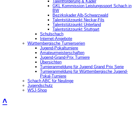
Talentförderung & Kader
GKL Kommission Leistungssport Schach in
BW
Bezirkskader Alb-Schwarzwald
Talentstützpunkt Neckar-Fils
Talentstützpunkt Unterland
Talentstützpunkt Stuttgart
Schulschach
Internet-Angebote
Württembergische Turnierserien
Jugend-Pokalturniere
Amateurmeisterschaften
Jugend-Grand-Prix Turniere
Übersichten
Turnieranmeldung für Jugend Grand Prix Serie
Turnieranmeldung für Württembergische Jugend-
Pokal-Turniere
Schach ABC für Neulinge
Jugendschutz
WSJ-Shop
˄