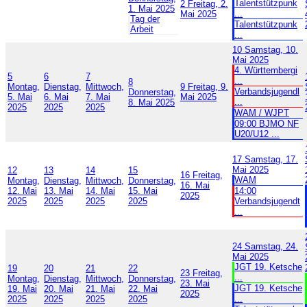
Talentstützpunk
2
Freitag, 2.
1. Mai 2025
...
Mai 2025
Tag der
Talentstützpunk
Arbeit
...
10
Samstag, 10.
Mai 2025
4. Württembergi
5
6
7
...
8
Montag,
Dienstag,
Mittwoch,
9
Freitag, 9.
Verbandsjugendl
Donnerstag,
5. Mai
6. Mai
7. Mai
Mai 2025
...
8. Mai 2025
2025
2025
2025
WAM / WJPT
09:00 BJMO NF
U20/U12 ...
17
Samstag, 17.
Mai 2025
12
13
14
15
16
Freitag,
WAM
Montag,
Dienstag,
Mittwoch,
Donnerstag,
16. Mai
12. Mai
13. Mai
14. Mai
15. Mai
14:00
2025
2025
2025
2025
2025
Verbandsjugendt
...
24
Samstag, 24.
Mai 2025
JGT 19. Ketsche
19
20
21
22
23
Freitag,
...
Montag,
Dienstag,
Mittwoch,
Donnerstag,
23. Mai
JGT 19. Ketsche
19. Mai
20. Mai
21. Mai
22. Mai
2025
...
2025
2025
2025
2025