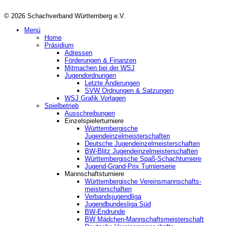
© 2026 Schachverband Württemberg e.V.
Menü
Home
Präsidium
Adressen
Förderungen & Finanzen
Mitmachen bei der WSJ
Jugendordnungen
Letzte Änderungen
SVW Ordnungen & Satzungen
WSJ Grafik Vorlagen
Spielbetrieb
Ausschreibungen
Einzelspielerturniere
Württembergische
Jugendeinzelmeisterschaften
Deutsche Jugendeinzelmeisterschaften
BW-Blitz Jugendeinzelmeisterschaften
Württembergische Spaß-Schachturniere
Jugend-Grand-Prix Turnierserie
Mannschaftsturniere
Württembergische Vereinsmannschafts-
meisterschaften
Verbandsjugendliga
Jugendbundesliga Süd
BW-Endrunde
BW Mädchen-Mannschaftsmeisterschaft