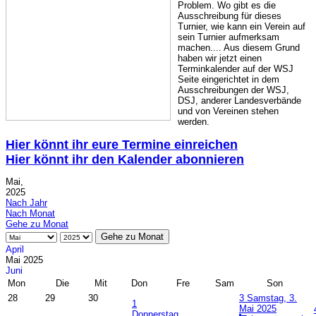
Problem. Wo gibt es die
Ausschreibung für dieses
Turnier, wie kann ein Verein auf
sein Turnier aufmerksam
machen.... Aus diesem Grund
haben wir jetzt einen
Terminkalender auf der WSJ
Seite eingerichtet in dem
Ausschreibungen der WSJ,
DSJ, anderer Landesverbände
und von Vereinen stehen
werden.
Hier könnt ihr eure Termine einreichen
Hier könnt ihr den Kalender abonnieren
Mai,
2025
Nach Jahr
Nach Monat
Gehe zu Monat
Gehe zu Monat
April
Mai 2025
Juni
Mon
Die
Mit
Don
Fre
Sam
Son
28
29
30
3
Samstag, 3.
1
Mai 2025
Donnerstag,