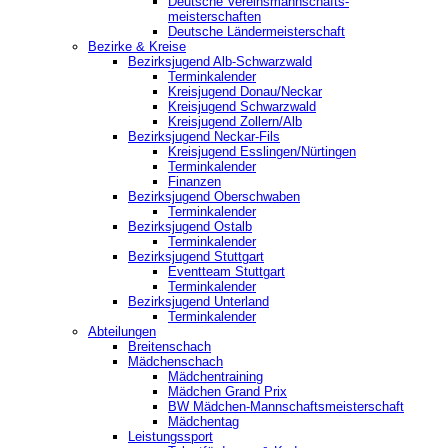
Deutsche Vereinsmannschafts-
meisterschaften
Deutsche Ländermeisterschaft
Bezirke & Kreise
Bezirksjugend Alb-Schwarzwald
Terminkalender
Kreisjugend Donau/Neckar
Kreisjugend Schwarzwald
Kreisjugend Zollern/Alb
Bezirksjugend Neckar-Fils
Kreisjugend ‎Esslingen/Nürtingen
Terminkalender
Finanzen
Bezirksjugend Oberschwaben
Terminkalender
Bezirksjugend Ostalb
Terminkalender
Bezirksjugend Stuttgart
‎Eventteam Stuttgart
Terminkalender
Bezirksjugend Unterland
Terminkalender
Abteilungen
Breitenschach
Mädchenschach
Mädchentraining
Mädchen Grand Prix
BW Mädchen-Mannschaftsmeisterschaft
Mädchentag
Leistungssport