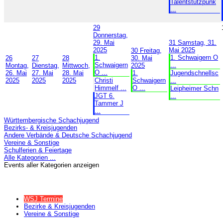
Talentstützpunk
...
29
Donnerstag,
29. Mai
31
Samstag, 31.
2025
Mai 2025
30
Freitag,
1.
1. Schwaigern O
26
27
28
30. Mai
Schwaigern
...
Montag,
Dienstag,
Mittwoch,
2025
O ...
26. Mai
27. Mai
28. Mai
1.
Jugendschnellsc
2025
2025
2025
Christi
Schwaigern
...
Himmelf ...
O ...
Leipheimer Schn
JGT 6.
...
Tammer J
...
Württembergische Schachjugend
Bezirks- & Kreisjugenden
Andere Verbände & Deutsche Schachjugend
Vereine & Sonstige
Schulferien & Feiertage
Alle Kategorien ...
Events aller Kategorien anzeigen
WSJ Termine
Bezirke & Kreisjugenden
Vereine & Sonstige