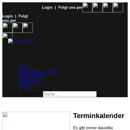
Login
| Folgt uns per
Login
| Folgt
uns per
SVW
Ergebnisdienst & Portal
Schachjugend
Verein finden
E-Mail
Suche...bei der WSJ
Terminkalender
Es gibt immer dasselbe