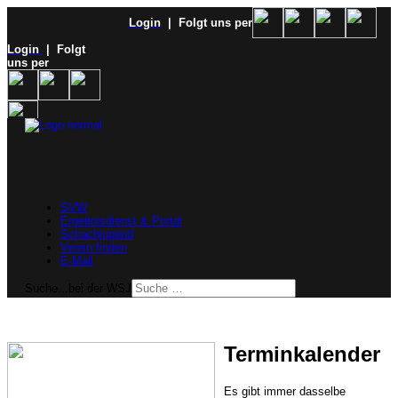
Login
| Folgt uns per
Login
| Folgt
uns per
SVW
Ergebnisdienst & Portal
Schachjugend
Verein finden
E-Mail
Suche...bei der WSJ
Terminkalender
Es gibt immer dasselbe