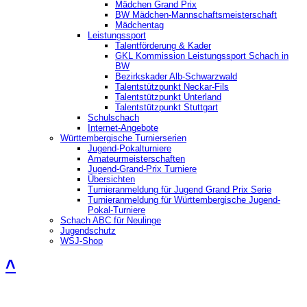
Mädchen Grand Prix
BW Mädchen-Mannschaftsmeisterschaft
Mädchentag
Leistungssport
Talentförderung & Kader
GKL Kommission Leistungssport Schach in
BW
Bezirkskader Alb-Schwarzwald
Talentstützpunkt Neckar-Fils
Talentstützpunkt Unterland
Talentstützpunkt Stuttgart
Schulschach
Internet-Angebote
Württembergische Turnierserien
Jugend-Pokalturniere
Amateurmeisterschaften
Jugend-Grand-Prix Turniere
Übersichten
Turnieranmeldung für Jugend Grand Prix Serie
Turnieranmeldung für Württembergische Jugend-
Pokal-Turniere
Schach ABC für Neulinge
Jugendschutz
WSJ-Shop
˄