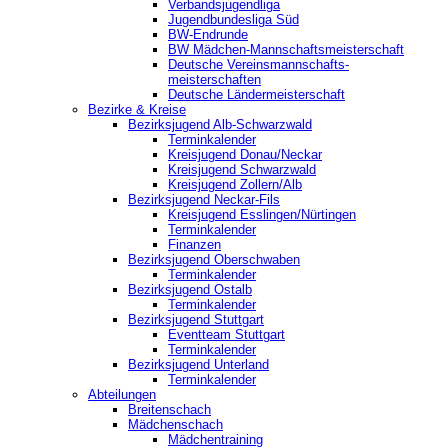
Verbandsjugendliga
Jugendbundesliga Süd
BW-Endrunde
BW Mädchen-Mannschaftsmeisterschaft
Deutsche Vereinsmannschafts-
meisterschaften
Deutsche Ländermeisterschaft
Bezirke & Kreise
Bezirksjugend Alb-Schwarzwald
Terminkalender
Kreisjugend Donau/Neckar
Kreisjugend Schwarzwald
Kreisjugend Zollern/Alb
Bezirksjugend Neckar-Fils
Kreisjugend ‎Esslingen/Nürtingen
Terminkalender
Finanzen
Bezirksjugend Oberschwaben
Terminkalender
Bezirksjugend Ostalb
Terminkalender
Bezirksjugend Stuttgart
‎Eventteam Stuttgart
Terminkalender
Bezirksjugend Unterland
Terminkalender
Abteilungen
Breitenschach
Mädchenschach
Mädchentraining