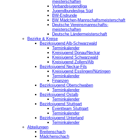
meisterschaften
Verbandsjugendliga
Jugendbundesliga Süd
BW-Endrunde
BW Mädchen-Mannschaftsmeisterschaft
Deutsche Vereinsmannschafts-
meisterschaften
Deutsche Ländermeisterschaft
Bezirke & Kreise
Bezirksjugend Alb-Schwarzwald
Terminkalender
Kreisjugend Donau/Neckar
Kreisjugend Schwarzwald
Kreisjugend Zollern/Alb
Bezirksjugend Neckar-Fils
Kreisjugend ‎Esslingen/Nürtingen
Terminkalender
Finanzen
Bezirksjugend Oberschwaben
Terminkalender
Bezirksjugend Ostalb
Terminkalender
Bezirksjugend Stuttgart
‎Eventteam Stuttgart
Terminkalender
Bezirksjugend Unterland
Terminkalender
Abteilungen
Breitenschach
Mädchenschach