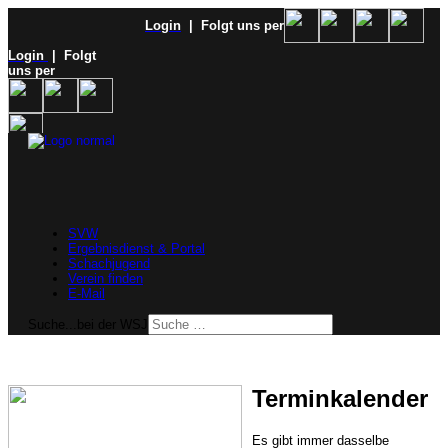
Login
| Folgt uns per
Login
| Folgt
uns per
SVW
Ergebnisdienst & Portal
Schachjugend
Verein finden
E-Mail
Suche...bei der WSJ
Terminkalender
Es gibt immer dasselbe