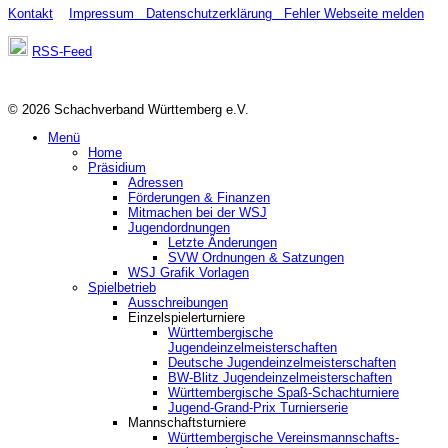
Kontakt
Impressum
Datenschutzerklärung
Fehler Webseite melden
RSS-Feed
© 2026 Schachverband Württemberg e.V.
Menü
Home
Präsidium
Adressen
Förderungen & Finanzen
Mitmachen bei der WSJ
Jugendordnungen
Letzte Änderungen
SVW Ordnungen & Satzungen
WSJ Grafik Vorlagen
Spielbetrieb
Ausschreibungen
Einzelspielerturniere
Württembergische
Jugendeinzelmeisterschaften
Deutsche Jugendeinzelmeisterschaften
BW-Blitz Jugendeinzelmeisterschaften
Württembergische Spaß-Schachturniere
Jugend-Grand-Prix Turnierserie
Mannschaftsturniere
Württembergische Vereinsmannschafts-