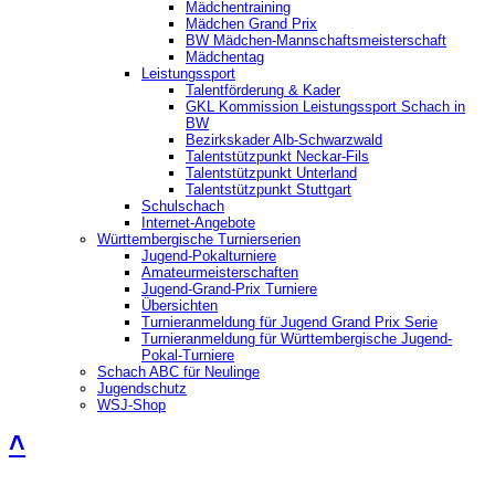
Mädchentraining
Mädchen Grand Prix
BW Mädchen-Mannschaftsmeisterschaft
Mädchentag
Leistungssport
Talentförderung & Kader
GKL Kommission Leistungssport Schach in
BW
Bezirkskader Alb-Schwarzwald
Talentstützpunkt Neckar-Fils
Talentstützpunkt Unterland
Talentstützpunkt Stuttgart
Schulschach
Internet-Angebote
Württembergische Turnierserien
Jugend-Pokalturniere
Amateurmeisterschaften
Jugend-Grand-Prix Turniere
Übersichten
Turnieranmeldung für Jugend Grand Prix Serie
Turnieranmeldung für Württembergische Jugend-
Pokal-Turniere
Schach ABC für Neulinge
Jugendschutz
WSJ-Shop
˄