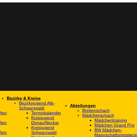
Bezirke & Kreise
Bezirksjugend Alb-
Abteilungen
Schwarzwald
Breitenschach
ften
Terminkalender
Mädchenschach
Kreisjugend
Mädchentraining
ften
Donau/Neckar
Mädchen Grand Prix
Kreisjugend
BW Mädchen-
ften
Schwarzwald
Mannschaftsmeistersc