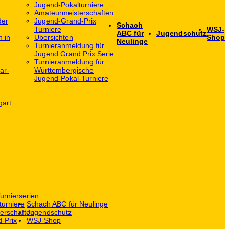
Jugend-Pokalturniere
Amateurmeisterschaften
der
Jugend-Grand-Prix
Schach
Turniere
WSJ-
ABC für
Jugendschutz
h in
Übersichten
Shop
Neulinge
Turnieranmeldung für
Jugend Grand Prix Serie
Turnieranmeldung für
ar-
Württembergische
Jugend-Pokal-Turniere
gart
urnierserien
turniere
Schach ABC für Neulinge
erschaften
Jugendschutz
-Prix
WSJ-Shop