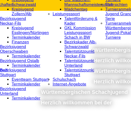
chaften
Schwarzwald
Mannschaftsmeisterschaft
Übersichten
Kreisjugend
Mädchentag
Turnieranmel
Zollern/Alb
Leistungssport
Jugend Grand
Bezirksjugend
Talentförderung &
Serie
Neckar-Fils
Kader
Turnieranmel
Kreisjugend
GKL Kommission
Württembergi
‎Esslingen/Nürtingen
Leistungssport
Jugend-Pokal
Terminkalender
Schach in BW
Turniere
Finanzen
Bezirkskader Alb-
Bezirksjugend
Schwarzwald
Württembergi
Oberschwaben
Talentstützpunkt
Terminkalender
Neckar-Fils
Herzlich willk
Bezirksjugend Ostalb
Talentstützpunkt
Terminkalender
Unterland
haft
Bezirksjugend
Talentstützpunkt
Württembergi
Stuttgart
Stuttgart
‎Eventteam Stuttgart
Schulschach
Herzlich willk
Terminkalender
Internet-Angebote
Bezirksjugend
Württembergischen Schachjugend
Unterland
Terminkalender
Herzlich willkommen bei der