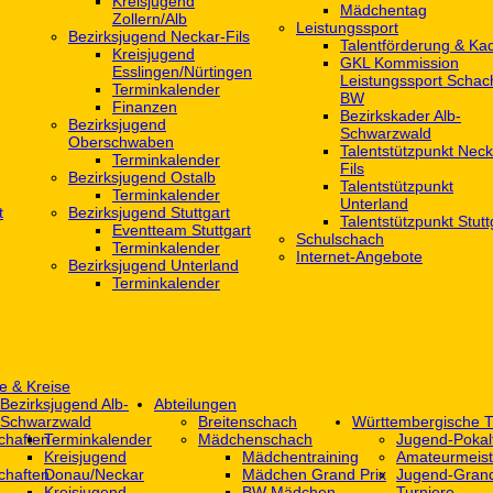
Kreisjugend
Mädchentag
Zollern/Alb
Leistungssport
Bezirksjugend Neckar-Fils
Talentförderung & Ka
Kreisjugend
GKL Kommission
‎Esslingen/Nürtingen
Leistungssport Schac
Terminkalender
BW
Finanzen
Bezirkskader Alb-
Bezirksjugend
Schwarzwald
Oberschwaben
Talentstützpunkt Neck
Terminkalender
Fils
Bezirksjugend Ostalb
Talentstützpunkt
Terminkalender
Unterland
t
Bezirksjugend Stuttgart
Talentstützpunkt Stutt
‎Eventteam Stuttgart
Schulschach
Terminkalender
Internet-Angebote
Bezirksjugend Unterland
Terminkalender
e & Kreise
Bezirksjugend Alb-
Abteilungen
Schwarzwald
Breitenschach
Württembergische T
chaften
Terminkalender
Mädchenschach
Jugend-Pokal
Kreisjugend
Mädchentraining
Amateurmeist
chaften
Donau/Neckar
Mädchen Grand Prix
Jugend-Grand
Kreisjugend
BW Mädchen-
Turniere