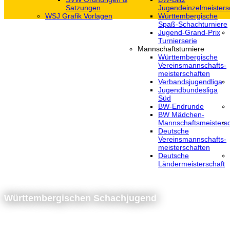
Satzungen
Jugendeinzelmeisters
WSJ Grafik Vorlagen
Württembergische
Spaß-Schachturniere
Jugend-Grand-Prix
Turnierserie
Mannschaftsturniere
Württembergische
Vereinsmannschafts-
meisterschaften
Verbandsjugendliga
Jugendbundesliga
Süd
BW-Endrunde
BW Mädchen-
Mannschaftsmeistersc
Deutsche
Vereinsmannschafts-
meisterschaften
Deutsche
Ländermeisterschaft
Württembergischen Schachjugend