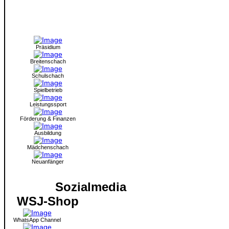
Präsidium
Breitenschach
Schulschach
Spielbetrieb
Leistungssport
Förderung & Finanzen
Ausbildung
Mädchenschach
Neuanfänger
Sozialmedia
WSJ-Shop
WhatsApp Channel