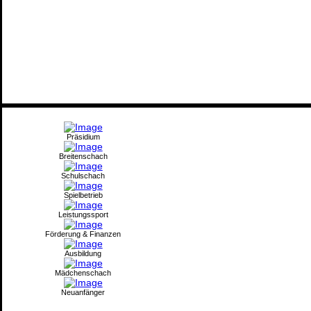
Präsidium
Breitenschach
Schulschach
Spielbetrieb
Leistungssport
Förderung & Finanzen
Ausbildung
Mädchenschach
Neuanfänger