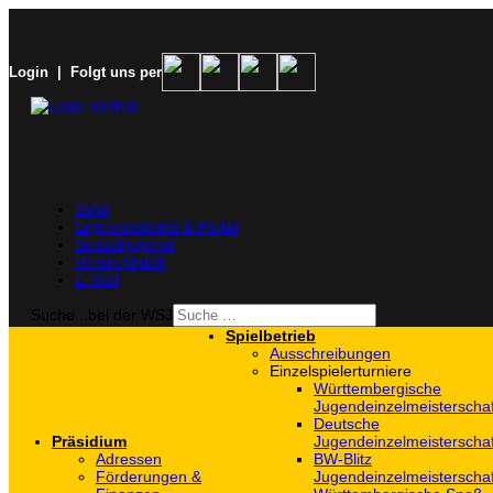
Login
| Folgt uns per
SVW
Ergebnisdienst & Portal
Schachjugend
Verein finden
E-Mail
Suche...bei der WSJ
Spielbetrieb
Ausschreibungen
Einzelspielerturniere
Württembergische
Jugendeinzelmeisterscha
Deutsche
Präsidium
Jugendeinzelmeisterscha
Adressen
BW-Blitz
Förderungen &
Jugendeinzelmeisterscha