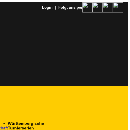
Login
| Folgt uns per
Württembergische
haft
Turnierserien