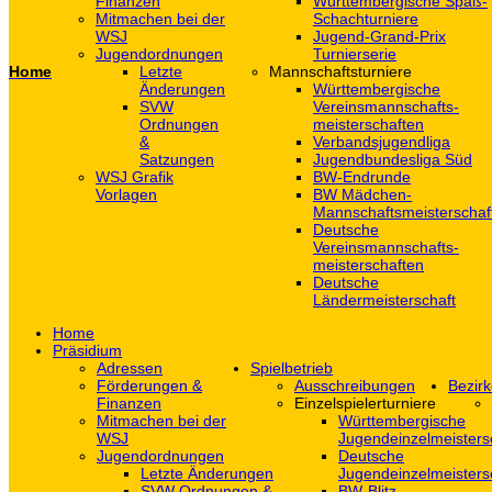
Finanzen
Württembergische Spaß-
Mitmachen bei der
Schachturniere
WSJ
Jugend-Grand-Prix
Jugendordnungen
Turnierserie
Home
Letzte
Mannschaftsturniere
Änderungen
Württembergische
SVW
Vereinsmannschafts-
Ordnungen
meisterschaften
&
Verbandsjugendliga
Satzungen
Jugendbundesliga Süd
WSJ Grafik
BW-Endrunde
Vorlagen
BW Mädchen-
Mannschaftsmeisterschaf
Deutsche
Vereinsmannschafts-
meisterschaften
Deutsche
Ländermeisterschaft
Home
Präsidium
Adressen
Spielbetrieb
Förderungen &
Ausschreibungen
Bezirk
Finanzen
Einzelspielerturniere
Mitmachen bei der
Württembergische
WSJ
Jugendeinzelmeisters
Jugendordnungen
Deutsche
Letzte Änderungen
Jugendeinzelmeisters
SVW Ordnungen &
BW-Blitz