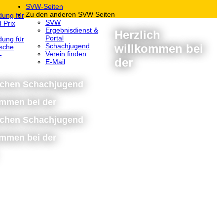
SVW-Seiten
Zu den anderen SVW Seiten
dung für
SVW
 Prix
Ergebnisdienst &
Herzlich
Portal
dung für
willkommen bei
Schachjugend
sche
Verein finden
-
der
E-Mail
schen Schachjugend
ommen bei der
schen Schachjugend
ommen bei der