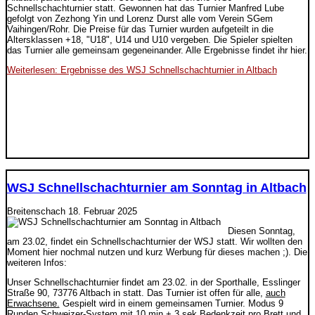
Schnellschachturnier statt. Gewonnen hat das Turnier Manfred Lube
gefolgt von Zezhong Yin und Lorenz Durst alle vom Verein SGem
Vaihingen/Rohr. Die Preise für das Turnier wurden aufgeteilt in die
Altersklassen +18, "U18", U14 und U10 vergeben. Die Spieler spielten
das Turnier alle gemeinsam gegeneinander. Alle Ergebnisse findet ihr hier.
Weiterlesen: Ergebnisse des WSJ Schnellschachturnier in Altbach
WSJ Schnellschachturnier am Sonntag in Altbach
Breitenschach
18. Februar 2025
Diesen Sonntag,
am 23.02, findet ein Schnellschachturnier der WSJ statt. Wir wollten den
Moment hier nochmal nutzen und kurz Werbung für dieses machen ;). Die
weiteren Infos:
Unser Schnellschachturnier findet am 23.02. in der Sporthalle, Esslinger
Straße 90, 73776 Altbach in statt. Das Turnier ist offen für alle,
auch
Erwachsene.
Gespielt wird in einem gemeinsamen Turnier. Modus 9
Runden Schweizer-System mit 10 min + 3 sek Bedenkzeit pro Brett und