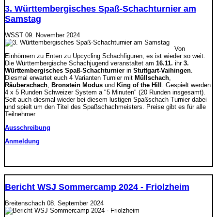
3. Württembergisches Spaß-Schachturnier am
Samstag
WSST
09. November 2024
Von
Einhörnern zu Enten zu Upcycling Schachfiguren, es ist wieder so weit.
Die Württembergische Schachjugend veranstaltet am
16.11.
ihr
3.
Württembergisches Spaß-Schachturnier
in
Stuttgart-Vaihingen
.
Diesmal erwartet euch 4 Varianten Turnier mit
Müllschach
,
Räuberschach
,
Bronstein Modus
und
King of the Hill
. Gespielt werden
4 x 5 Runden Schweizer System a "5 Minuten" (20 Runden insgesamt).
Seit auch diesmal wieder bei diesem lustigen Spaßschach Turnier dabei
und spielt um den Titel des Spaßschachmeisters. Preise gibt es für alle
Teilnehmer.
Ausschreibung
Anmeldung
Bericht WSJ Sommercamp 2024 - Friolzheim
Breitenschach
08. September 2024