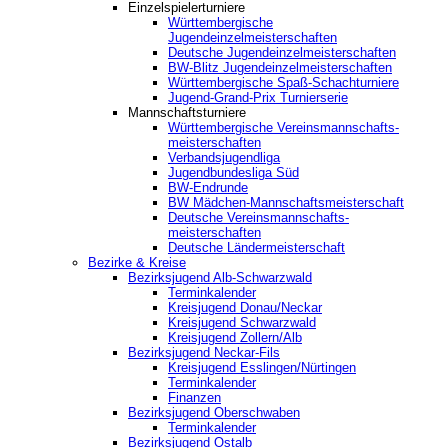
Einzelspielerturniere
Württembergische
Jugendeinzelmeisterschaften
Deutsche Jugendeinzelmeisterschaften
BW-Blitz Jugendeinzelmeisterschaften
Württembergische Spaß-Schachturniere
Jugend-Grand-Prix Turnierserie
Mannschaftsturniere
Württembergische Vereinsmannschafts-
meisterschaften
Verbandsjugendliga
Jugendbundesliga Süd
BW-Endrunde
BW Mädchen-Mannschaftsmeisterschaft
Deutsche Vereinsmannschafts-
meisterschaften
Deutsche Ländermeisterschaft
Bezirke & Kreise
Bezirksjugend Alb-Schwarzwald
Terminkalender
Kreisjugend Donau/Neckar
Kreisjugend Schwarzwald
Kreisjugend Zollern/Alb
Bezirksjugend Neckar-Fils
Kreisjugend ‎Esslingen/Nürtingen
Terminkalender
Finanzen
Bezirksjugend Oberschwaben
Terminkalender
Bezirksjugend Ostalb