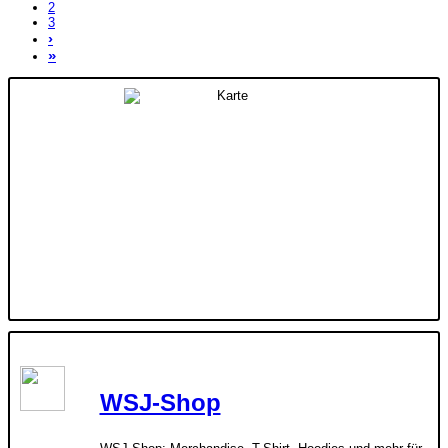
2
3
›
»
WSJ-Shop