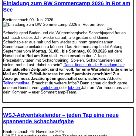
Einladung zum BW Sommercamp 2026 in Rot am
See
Breitenschach
09. Juni 2026
Die
Schachjugend Baden und die Württembergische Schachjugend freuen
sich auch dieses Jahr wieder darauf, alle großen und kleinen
Schachspieler aus nah und fern wieder zu ihrem gemeinsamen
Sommercamp einladen zu können. Das Sommercamp findet Anfang
September vom
Montag, 31.08., bis Sonntag, 06.09.2026
auf dem
Horschhof in
Rot am See
statt. Euch erwarten dort 7 Tage
Freizeitaktivitäten mit Schachtraining, Spielen, Schachturnieren und
vielem mehr. Lust, dabei zu sein?
Dann findest du die Einladung hier
.
Zum aktuellen Zeitpunkt sind wir voll, für eine Warteliste bitte eine E-
Mail an
Diese E-Mail-Adresse ist vor Spambots geschützt! Zur
Anzeige muss JavaScript eingeschaltet sein.
schicken.
Aktuelle
Teilnehmerliste.
Brauchst du weitere Infos? Dann schau dir doch gerne
unseren Bericht vom
vorletzten
oder
letzten
Jahr an. Wir freuen uns auf
dein Kommen – euer Sommercamp-Team.
WSJ-Adventskalender – jeden Tag eine neue
spannende Schachaufgabe
Breitenschach
26. November 2025