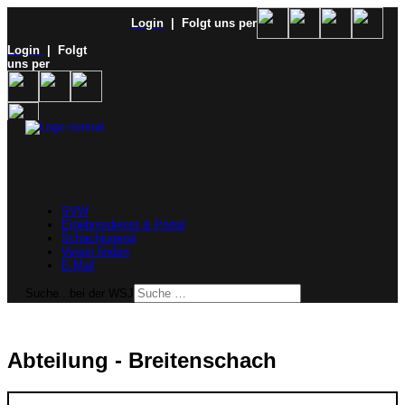
Login
| Folgt uns per
Login
| Folgt
uns per
SVW
Ergebnisdienst & Portal
Schachjugend
Verein finden
E-Mail
Suche...bei der WSJ
Abteilung - Breitenschach