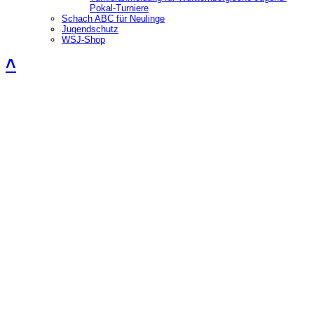
Pokal-Turniere
Schach ABC für Neulinge
Jugendschutz
WSJ-Shop
˄