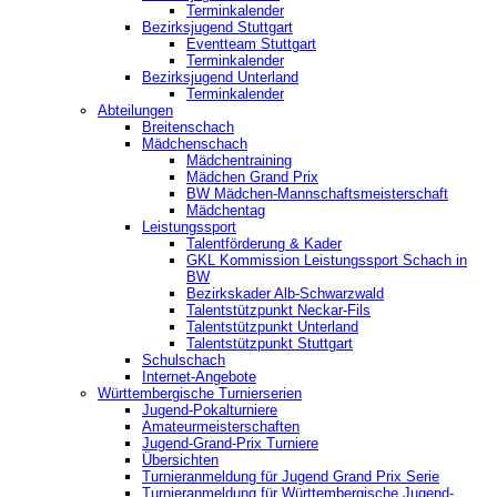
Terminkalender
Bezirksjugend Stuttgart
‎Eventteam Stuttgart
Terminkalender
Bezirksjugend Unterland
Terminkalender
Abteilungen
Breitenschach
Mädchenschach
Mädchentraining
Mädchen Grand Prix
BW Mädchen-Mannschaftsmeisterschaft
Mädchentag
Leistungssport
Talentförderung & Kader
GKL Kommission Leistungssport Schach in
BW
Bezirkskader Alb-Schwarzwald
Talentstützpunkt Neckar-Fils
Talentstützpunkt Unterland
Talentstützpunkt Stuttgart
Schulschach
Internet-Angebote
Württembergische Turnierserien
Jugend-Pokalturniere
Amateurmeisterschaften
Jugend-Grand-Prix Turniere
Übersichten
Turnieranmeldung für Jugend Grand Prix Serie
Turnieranmeldung für Württembergische Jugend-