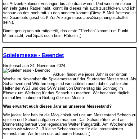
der Adventskalender verlängert bis alle dran waren. Und wenn ihr selber
ein sehr gutes Rätsel habt, könnt ihr dieses mir auch zuschicken, und ich
schaue ob das noch mit zu den anderen kommt (
Diese E-Mail-Adresse ist
vor Spambots geschützt! Zur Anzeige muss JavaScript eingeschaltet
sein.
).
Damit genug von mir mitgeteilt, das erste "Türchen" kommt um Punkt
Mitternacht, viel Spaß euch beim Rätseln ;).
Spielemesse - Beendet
Breitenschach
24. November 2024
Aktuell findet wie jedes Jahr in der dritten
Woche im November die Spielemesse auf der Stuttgarter Messe statt. Als
Schachverband Württemberg sind wir natürlich auch dabei, zahlreiche
Helfer der WSJ und des SVW sind von Donnerstag bis Sonntag im
Einsatz um Werbung für das Schach zu machen. Wir berichten täglich
einmal live in diesem Beitrag über die Messe.
Was erwartet euch dieses Jahr an unserem Messestand?
Wie jedes Jahr hab ihr die Möglichkeit bei uns am Messestand Schach zu
spielen und Schachaufgaben zu machen. Das Schachrätsel wird am
Donnerstag betreut vom legendären Walter Pungartnik. Am Wochenende
werden wir wieder 2 - 3 kleine Schachturniere für alle interessierten
veranstalten. Wir freuen uns auf euren Besuch ;)