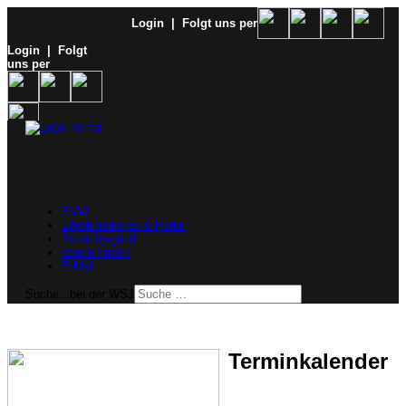
Login
| Folgt uns per
Login
| Folgt
uns per
SVW
Ergebnisdienst & Portal
Schachjugend
Verein finden
E-Mail
Suche...bei der WSJ
Terminkalender