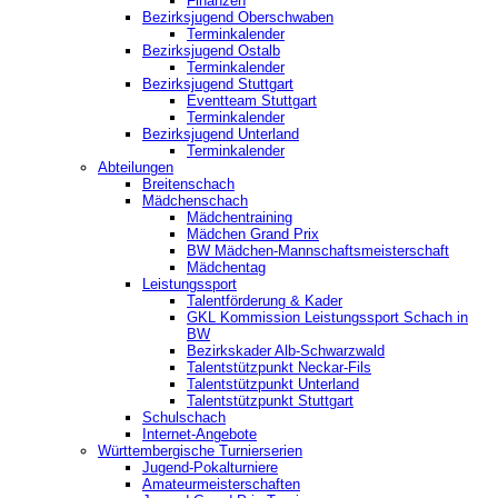
Finanzen
Bezirksjugend Oberschwaben
Terminkalender
Bezirksjugend Ostalb
Terminkalender
Bezirksjugend Stuttgart
‎Eventteam Stuttgart
Terminkalender
Bezirksjugend Unterland
Terminkalender
Abteilungen
Breitenschach
Mädchenschach
Mädchentraining
Mädchen Grand Prix
BW Mädchen-Mannschaftsmeisterschaft
Mädchentag
Leistungssport
Talentförderung & Kader
GKL Kommission Leistungssport Schach in
BW
Bezirkskader Alb-Schwarzwald
Talentstützpunkt Neckar-Fils
Talentstützpunkt Unterland
Talentstützpunkt Stuttgart
Schulschach
Internet-Angebote
Württembergische Turnierserien
Jugend-Pokalturniere
Amateurmeisterschaften