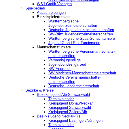
WSJ Grafik Vorlagen
Spielbetrieb
Ausschreibungen
Einzelspielerturniere
Württembergische
Jugendeinzelmeisterschaften
Deutsche Jugendeinzelmeisterschaften
BW-Blitz Jugendeinzelmeisterschaften
Württembergische Spaß-Schachturniere
Jugend-Grand-Prix Turnierserie
Mannschaftsturniere
Württembergische Vereinsmannschafts-
meisterschaften
Verbandsjugendliga
Jugendbundesliga Süd
BW-Endrunde
BW Mädchen-Mannschaftsmeisterschaft
Deutsche Vereinsmannschafts-
meisterschaften
Deutsche Ländermeisterschaft
Bezirke & Kreise
Bezirksjugend Alb-Schwarzwald
Terminkalender
Kreisjugend Donau/Neckar
Kreisjugend Schwarzwald
Kreisjugend Zollern/Alb
Bezirksjugend Neckar-Fils
Kreisjugend ‎Esslingen/Nürtingen
Terminkalender