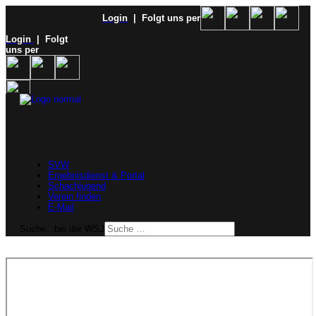
Login
| Folgt uns per
Login
| Folgt
uns per
SVW
Ergebnisdienst & Portal
Schachjugend
Verein finden
E-Mail
Suche...bei der WSJ