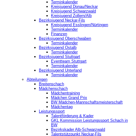
Terminkalender
Kreisjugend Donau/Neckar
Kreisjugend Schwarzwald
Kreisjugend Zollern/Alb
Bezirksjugend Neckar-Fils
Kreisjugend ‎Esslingen/Nürtingen
Terminkalender
Finanzen
Bezirksjugend Oberschwaben
Terminkalender
Bezirksjugend Ostalb
Terminkalender
Bezirksjugend Stuttgart
‎Eventteam Stuttgart
Terminkalender
Bezirksjugend Unterland
Terminkalender
Abteilungen
Breitenschach
Mädchenschach
Mädchentraining
Mädchen Grand Prix
BW Mädchen-Mannschaftsmeisterschaft
Mädchentag
Leistungssport
Talentförderung & Kader
GKL Kommission Leistungssport Schach in
BW
Bezirkskader Alb-Schwarzwald
Talentstützpunkt Neckar-Fils