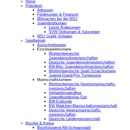
Home
Präsidium
Adressen
Förderungen & Finanzen
Mitmachen bei der WSJ
Jugendordnungen
Letzte Änderungen
SVW Ordnungen & Satzungen
WSJ Grafik Vorlagen
Spielbetrieb
Ausschreibungen
Einzelspielerturniere
Württembergische
Jugendeinzelmeisterschaften
Deutsche Jugendeinzelmeisterschaften
BW-Blitz Jugendeinzelmeisterschaften
Württembergische Spaß-Schachturniere
Jugend-Grand-Prix Turnierserie
Mannschaftsturniere
Württembergische Vereinsmannschafts-
meisterschaften
Verbandsjugendliga
Jugendbundesliga Süd
BW-Endrunde
BW Mädchen-Mannschaftsmeisterschaft
Deutsche Vereinsmannschafts-
meisterschaften
Deutsche Ländermeisterschaft
Bezirke & Kreise
Bezirksjugend Alb-Schwarzwald