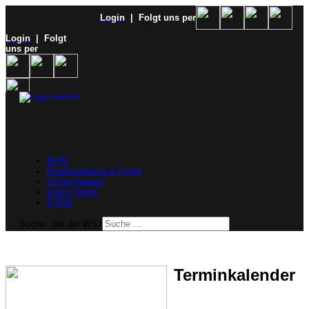
Login
| Folgt uns per
Login
| Folgt
uns per
SVW
Ergebnisdienst & Portal
Schachjugend
Verein finden
E-Mail
Suche...bei der WSJ
Terminkalender