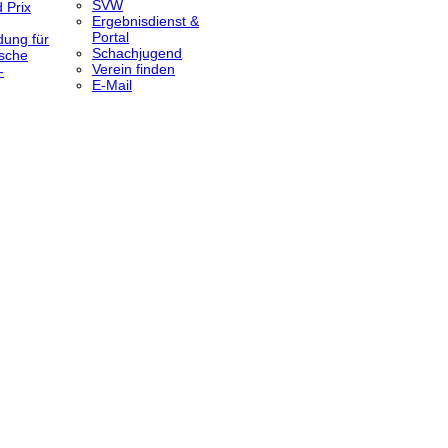
SVW
 Prix
Ergebnisdienst &
Portal
dung für
Schachjugend
sche
Verein finden
-
E-Mail