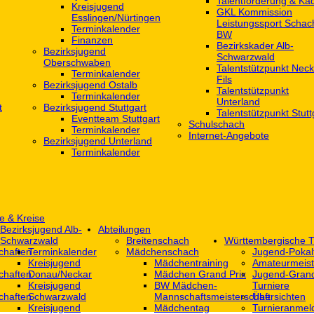
Talentförderung & Ka
Kreisjugend
GKL Kommission
‎Esslingen/Nürtingen
Leistungssport Schac
Terminkalender
BW
Finanzen
Bezirkskader Alb-
Bezirksjugend
Schwarzwald
Oberschwaben
Talentstützpunkt Neck
Terminkalender
Fils
Bezirksjugend Ostalb
Talentstützpunkt
Terminkalender
Unterland
t
Bezirksjugend Stuttgart
Talentstützpunkt Stutt
‎Eventteam Stuttgart
Schulschach
Terminkalender
Internet-Angebote
Bezirksjugend Unterland
Terminkalender
e & Kreise
Bezirksjugend Alb-
Abteilungen
Schwarzwald
Breitenschach
Württembergische T
chaften
Terminkalender
Mädchenschach
Jugend-Pokal
Kreisjugend
Mädchentraining
Amateurmeist
chaften
Donau/Neckar
Mädchen Grand Prix
Jugend-Grand
Kreisjugend
BW Mädchen-
Turniere
chaften
Schwarzwald
Mannschaftsmeisterschaft
Übersichten
Kreisjugend
Mädchentag
Turnieranmel