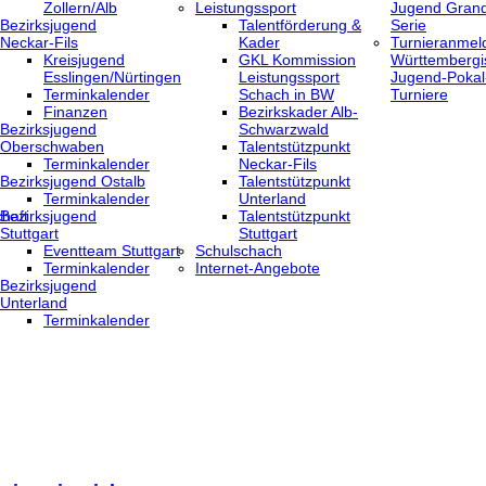
Zollern/Alb
Leistungssport
Jugend Grand
Bezirksjugend
Talentförderung &
Serie
Neckar-Fils
Kader
Turnieranmel
Kreisjugend
GKL Kommission
Württembergi
‎Esslingen/Nürtingen
Leistungssport
Jugend-Pokal
Terminkalender
Schach in BW
Turniere
Finanzen
Bezirkskader Alb-
Bezirksjugend
Schwarzwald
Oberschwaben
Talentstützpunkt
Terminkalender
Neckar-Fils
Bezirksjugend Ostalb
Talentstützpunkt
Terminkalender
Unterland
haft
Bezirksjugend
Talentstützpunkt
Stuttgart
Stuttgart
‎Eventteam Stuttgart
Schulschach
Terminkalender
Internet-Angebote
Bezirksjugend
Unterland
Terminkalender