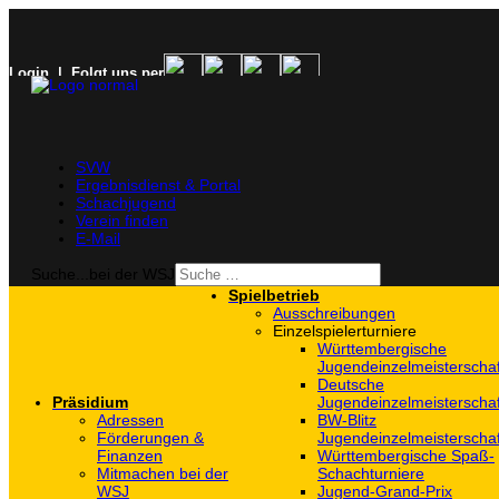
Login
| Folgt uns per
SVW
Ergebnisdienst & Portal
Schachjugend
Verein finden
E-Mail
Suche...bei der WSJ
Spielbetrieb
Ausschreibungen
Einzelspielerturniere
Württembergische
Jugendeinzelmeisterscha
Deutsche
Präsidium
Jugendeinzelmeisterscha
Adressen
BW-Blitz
Förderungen &
Jugendeinzelmeisterscha
Finanzen
Württembergische Spaß-
Mitmachen bei der
Schachturniere
WSJ
Jugend-Grand-Prix