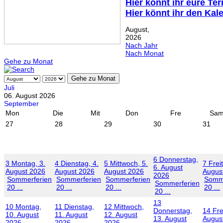
Hier könnt ihr eure Te
Hier könnt ihr den Kal
August,
2026
Nach Jahr
Nach Monat
Gehe zu Monat
Gehe zu Monat
Juli
06. August 2026
September
Mon
Die
Mit
Don
Fre
Sa
27
28
29
30
31
6
Donnerstag,
3
Montag, 3.
4
Dienstag, 4.
5
Mittwoch, 5.
7
Frei
6. August
August 2026
August 2026
August 2026
Augus
2026
Sommerferien
Sommerferien
Sommerferien
Somme
Sommerferien
20 ...
20 ...
20 ...
20 ...
20 ...
13
10
Montag,
11
Dienstag,
12
Mittwoch,
Donnerstag,
14
Fre
10. August
11. August
12. August
13. August
Augus
2026
2026
2026