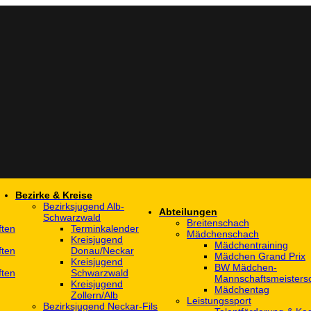
Bezirke & Kreise
Bezirksjugend Alb-
Abteilungen
Schwarzwald
Breitenschach
ften
Terminkalender
Mädchenschach
Kreisjugend
Mädchentraining
ften
Donau/Neckar
Mädchen Grand Prix
Kreisjugend
BW Mädchen-
ften
Schwarzwald
Mannschaftsmeistersc
Kreisjugend
Mädchentag
Zollern/Alb
Leistungssport
Bezirksjugend Neckar-Fils