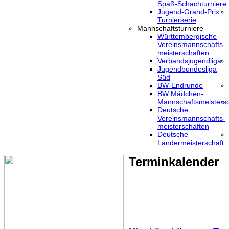
Spaß-Schachturniere
Jugend-Grand-Prix
Turnierserie
Mannschaftsturniere
Württembergische
Vereinsmannschafts-
meisterschaften
Verbandsjugendliga
Jugendbundesliga
Süd
BW-Endrunde
BW Mädchen-
Mannschaftsmeistersc
Deutsche
Vereinsmannschafts-
meisterschaften
Deutsche
Ländermeisterschaft
Terminkalender