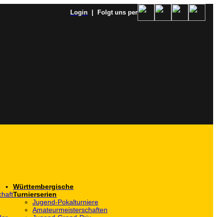
Login
| Folgt uns per
Württembergische
haft
Turnierserien
Jugend-Pokalturniere
Amateurmeisterschaften