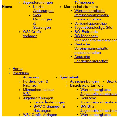
Jugendordnungen
Turnierserie
Home
Letzte
Mannschaftsturniere
Änderungen
Württembergische
SVW
Vereinsmannschafts-
Ordnungen
meisterschaften
&
Verbandsjugendliga
Satzungen
Jugendbundesliga Süd
WSJ Grafik
BW-Endrunde
Vorlagen
BW Mädchen-
Mannschaftsmeisterschaf
Deutsche
Vereinsmannschafts-
meisterschaften
Deutsche
Ländermeisterschaft
Home
Präsidium
Adressen
Spielbetrieb
Förderungen &
Ausschreibungen
Bezirk
Finanzen
Einzelspielerturniere
Mitmachen bei der
Württembergische
WSJ
Jugendeinzelmeisters
Jugendordnungen
Deutsche
Letzte Änderungen
Jugendeinzelmeisters
SVW Ordnungen &
BW-Blitz
Satzungen
Jugendeinzelmeisters
WSJ Grafik Vorlagen
Württembergische