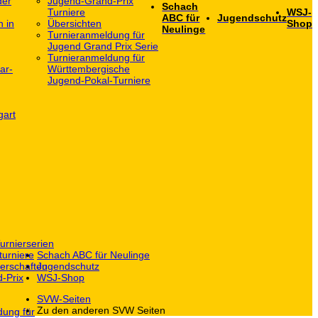
der
Jugend-Grand-Prix
Schach
Turniere
WSJ-
ABC für
Jugendschutz
h in
Übersichten
Shop
Neulinge
Turnieranmeldung für
Jugend Grand Prix Serie
Turnieranmeldung für
ar-
Württembergische
Jugend-Pokal-Turniere
gart
urnierserien
turniere
Schach ABC für Neulinge
erschaften
Jugendschutz
-Prix
WSJ-Shop
SVW-Seiten
Zu den anderen SVW Seiten
dung für