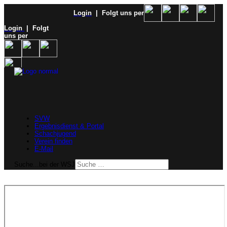
Login
| Folgt uns per
Login
| Folgt
uns per
SVW
Ergebnisdienst & Portal
Schachjugend
Verein finden
E-Mail
Suche...bei der WSJ