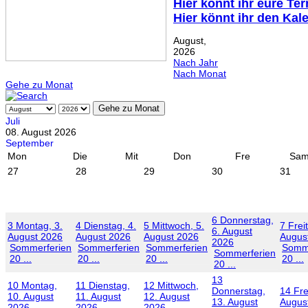
Hier könnt ihr eure Te
Hier könnt ihr den Kal
August,
2026
Nach Jahr
Nach Monat
Gehe zu Monat
Gehe zu Monat
Juli
08. August 2026
September
Mon
Die
Mit
Don
Fre
Sa
27
28
29
30
31
6
Donnerstag,
3
Montag, 3.
4
Dienstag, 4.
5
Mittwoch, 5.
7
Frei
6. August
August 2026
August 2026
August 2026
Augus
2026
Sommerferien
Sommerferien
Sommerferien
Somme
Sommerferien
20 ...
20 ...
20 ...
20 ...
20 ...
13
10
Montag,
11
Dienstag,
12
Mittwoch,
Donnerstag,
14
Fre
10. August
11. August
12. August
13. August
Augus
2026
2026
2026