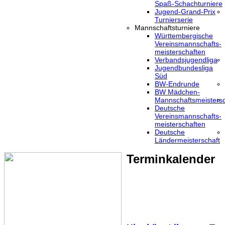
Spaß-Schachturniere
Jugend-Grand-Prix
Turnierserie
Mannschaftsturniere
Württembergische
Vereinsmannschafts-
meisterschaften
Verbandsjugendliga
Jugendbundesliga
Süd
BW-Endrunde
BW Mädchen-
Mannschaftsmeistersc
Deutsche
Vereinsmannschafts-
meisterschaften
Deutsche
Ländermeisterschaft
Terminkalender