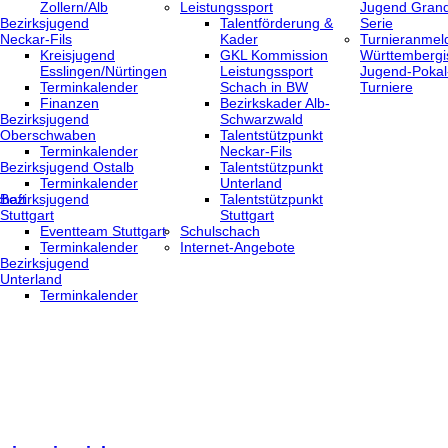
Zollern/Alb
Leistungssport
Jugend Grand
Bezirksjugend
Talentförderung &
Serie
Neckar-Fils
Kader
Turnieranmel
Kreisjugend
GKL Kommission
Württembergi
‎Esslingen/Nürtingen
Leistungssport
Jugend-Pokal
Terminkalender
Schach in BW
Turniere
Finanzen
Bezirkskader Alb-
Bezirksjugend
Schwarzwald
Oberschwaben
Talentstützpunkt
Terminkalender
Neckar-Fils
Bezirksjugend Ostalb
Talentstützpunkt
Terminkalender
Unterland
haft
Bezirksjugend
Talentstützpunkt
Stuttgart
Stuttgart
‎Eventteam Stuttgart
Schulschach
Terminkalender
Internet-Angebote
Bezirksjugend
Unterland
Terminkalender