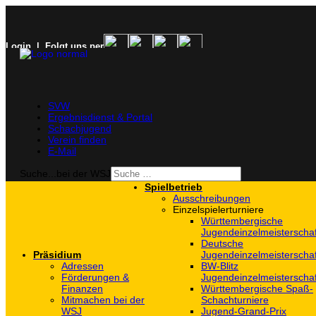
Login
| Folgt uns per
SVW
Ergebnisdienst & Portal
Schachjugend
Verein finden
E-Mail
Suche...bei der WSJ
Spielbetrieb
Ausschreibungen
Einzelspielerturniere
Württembergische
Jugendeinzelmeisterscha
Deutsche
Präsidium
Jugendeinzelmeisterscha
Adressen
BW-Blitz
Förderungen &
Jugendeinzelmeisterscha
Finanzen
Württembergische Spaß-
Mitmachen bei der
Schachturniere
WSJ
Jugend-Grand-Prix