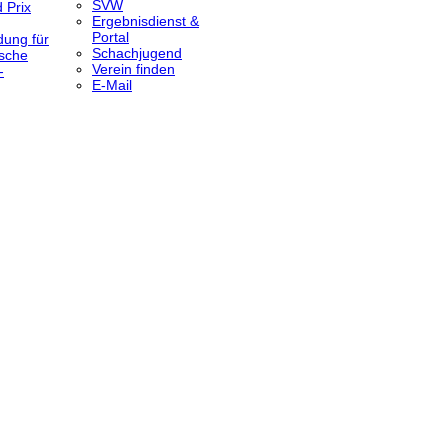
SVW
 Prix
Ergebnisdienst &
Portal
dung für
Schachjugend
sche
Verein finden
-
E-Mail