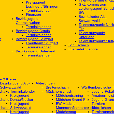
Talentförderung & Ka
Kreisjugend
GKL Kommission
‎Esslingen/Nürtingen
Leistungssport Schac
Terminkalender
BW
Finanzen
Bezirkskader Alb-
Bezirksjugend
Schwarzwald
Oberschwaben
Talentstützpunkt Neck
Terminkalender
Fils
Bezirksjugend Ostalb
Talentstützpunkt
Terminkalender
Unterland
t
Bezirksjugend Stuttgart
Talentstützpunkt Stutt
‎Eventteam Stuttgart
Schulschach
Terminkalender
Internet-Angebote
Bezirksjugend Unterland
Terminkalender
e & Kreise
Bezirksjugend Alb-
Abteilungen
Schwarzwald
Breitenschach
Württembergische T
chaften
Terminkalender
Mädchenschach
Jugend-Pokal
Kreisjugend
Mädchentraining
Amateurmeist
chaften
Donau/Neckar
Mädchen Grand Prix
Jugend-Grand
Kreisjugend
BW Mädchen-
Turniere
chaften
Schwarzwald
Mannschaftsmeisterschaft
Übersichten
Kreisjugend
Mädchentag
Turnieranmel