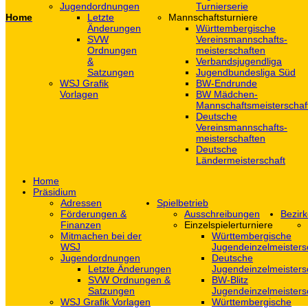
Jugendordnungen
Turnierserie
Home
Letzte
Mannschaftsturniere
Änderungen
Württembergische
SVW
Vereinsmannschafts-
Ordnungen
meisterschaften
&
Verbandsjugendliga
Satzungen
Jugendbundesliga Süd
WSJ Grafik
BW-Endrunde
Vorlagen
BW Mädchen-
Mannschaftsmeisterschaf
Deutsche
Vereinsmannschafts-
meisterschaften
Deutsche
Ländermeisterschaft
Home
Präsidium
Adressen
Spielbetrieb
Förderungen &
Ausschreibungen
Bezirk
Finanzen
Einzelspielerturniere
Mitmachen bei der
Württembergische
WSJ
Jugendeinzelmeisters
Jugendordnungen
Deutsche
Letzte Änderungen
Jugendeinzelmeisters
SVW Ordnungen &
BW-Blitz
Satzungen
Jugendeinzelmeisters
WSJ Grafik Vorlagen
Württembergische