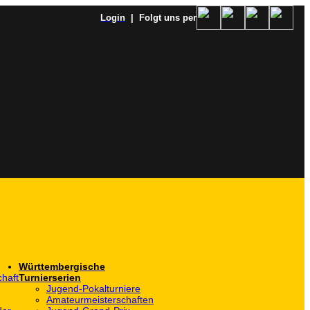
Login
| Folgt uns per
Württembergische
haft
Turnierserien
Jugend-Pokalturniere
Amateurmeisterschaften