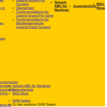
der
Jugend-Grand-Prix
Schach
Turniere
WSJ-
ABC für
Jugendschutz
h in
Übersichten
Shop
Neulinge
Turnieranmeldung für
Jugend Grand Prix Serie
Turnieranmeldung für
ar-
Württembergische
Jugend-Pokal-Turniere
gart
urnierserien
turniere
Schach ABC für Neulinge
erschaften
Jugendschutz
-Prix
WSJ-Shop
SVW-Seiten
Zu den anderen SVW Seiten
dung für