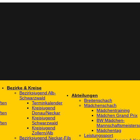
Bezirke & Kreise
Bezirksjugend Alb-
Abteilungen
Schwarzwald
Breitenschach
ften
Terminkalender
Mädchenschach
Kreisjugend
Mädchentraining
ften
Donau/Neckar
Mädchen Grand Prix
Kreisjugend
BW Mädchen-
ften
Schwarzwald
Mannschaftsmeistersc
Kreisjugend
Mädchentag
Zollern/Alb
Leistungssport
Bezirksjugend Neckar-Fils