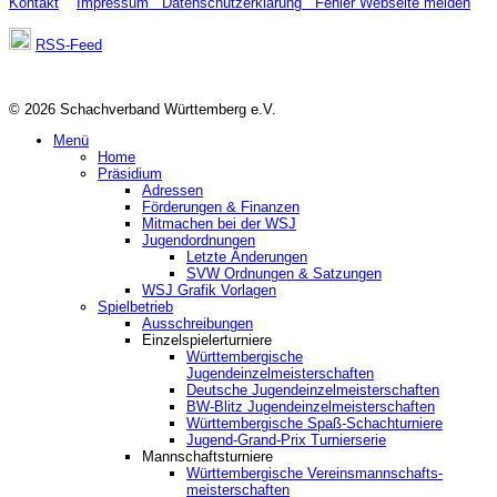
Kontakt
Impressum
Datenschutzerklärung
Fehler Webseite melden
RSS-Feed
© 2026 Schachverband Württemberg e.V.
Menü
Home
Präsidium
Adressen
Förderungen & Finanzen
Mitmachen bei der WSJ
Jugendordnungen
Letzte Änderungen
SVW Ordnungen & Satzungen
WSJ Grafik Vorlagen
Spielbetrieb
Ausschreibungen
Einzelspielerturniere
Württembergische
Jugendeinzelmeisterschaften
Deutsche Jugendeinzelmeisterschaften
BW-Blitz Jugendeinzelmeisterschaften
Württembergische Spaß-Schachturniere
Jugend-Grand-Prix Turnierserie
Mannschaftsturniere
Württembergische Vereinsmannschafts-
meisterschaften