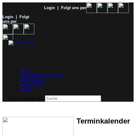
Login
| Folgt uns per
Login
| Folgt
uns per
SVW
Ergebnisdienst & Portal
Schachjugend
Verein finden
E-Mail
Suche...bei der WSJ
Terminkalender