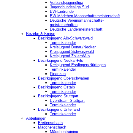
Verbandsjugendliga
Jugendbundesliga Süd
BW-Endrunde
BW Mädchen-Mannschaftsmeisterschaft
Deutsche Vereinsmannschafts-
meisterschaften
Deutsche Ländermeisterschaft
Bezirke & Kreise
Bezirksjugend Alb-Schwarzwald
Terminkalender
Kreisjugend Donau/Neckar
Kreisjugend Schwarzwald
Kreisjugend Zollern/Alb
Bezirksjugend Neckar-Fils
Kreisjugend ‎Esslingen/Nürtingen
Terminkalender
Finanzen
Bezirksjugend Oberschwaben
Terminkalender
Bezirksjugend Ostalb
Terminkalender
Bezirksjugend Stuttgart
‎Eventteam Stuttgart
Terminkalender
Bezirksjugend Unterland
Terminkalender
Abteilungen
Breitenschach
Mädchenschach
Mädchentraining