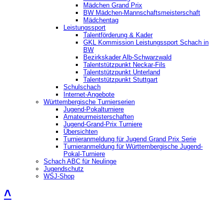
Mädchen Grand Prix
BW Mädchen-Mannschaftsmeisterschaft
Mädchentag
Leistungssport
Talentförderung & Kader
GKL Kommission Leistungssport Schach in
BW
Bezirkskader Alb-Schwarzwald
Talentstützpunkt Neckar-Fils
Talentstützpunkt Unterland
Talentstützpunkt Stuttgart
Schulschach
Internet-Angebote
Württembergische Turnierserien
Jugend-Pokalturniere
Amateurmeisterschaften
Jugend-Grand-Prix Turniere
Übersichten
Turnieranmeldung für Jugend Grand Prix Serie
Turnieranmeldung für Württembergische Jugend-
Pokal-Turniere
Schach ABC für Neulinge
Jugendschutz
WSJ-Shop
˄