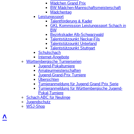
Mädchen Grand Prix
BW Mädchen-Mannschaftsmeisterschaft
Mädchentag
Leistungssport
Talentförderung & Kader
GKL Kommission Leistungssport Schach in
BW
Bezirkskader Alb-Schwarzwald
Talentstützpunkt Neckar-Fils
Talentstützpunkt Unterland
Talentstützpunkt Stuttgart
Schulschach
Internet-Angebote
Württembergische Turnierserien
Jugend-Pokalturniere
Amateurmeisterschaften
Jugend-Grand-Prix Turniere
Übersichten
Turnieranmeldung für Jugend Grand Prix Serie
Turnieranmeldung für Württembergische Jugend-
Pokal-Turniere
Schach ABC für Neulinge
Jugendschutz
WSJ-Shop
˄