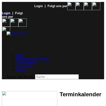
Login
| Folgt uns per
Login
| Folgt
uns per
SVW
Ergebnisdienst & Portal
Schachjugend
Verein finden
E-Mail
Suche...bei der WSJ
Terminkalender