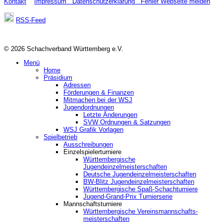
Kontakt
Impressum
Datenschutzerklärung
Fehler Webseite melden
RSS-Feed
© 2026 Schachverband Württemberg e.V.
Menü
Home
Präsidium
Adressen
Förderungen & Finanzen
Mitmachen bei der WSJ
Jugendordnungen
Letzte Änderungen
SVW Ordnungen & Satzungen
WSJ Grafik Vorlagen
Spielbetrieb
Ausschreibungen
Einzelspielerturniere
Württembergische
Jugendeinzelmeisterschaften
Deutsche Jugendeinzelmeisterschaften
BW-Blitz Jugendeinzelmeisterschaften
Württembergische Spaß-Schachturniere
Jugend-Grand-Prix Turnierserie
Mannschaftsturniere
Württembergische Vereinsmannschafts-
meisterschaften