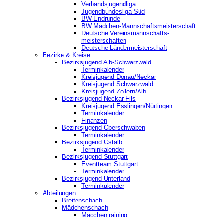
Verbandsjugendliga
Jugendbundesliga Süd
BW-Endrunde
BW Mädchen-Mannschaftsmeisterschaft
Deutsche Vereinsmannschafts-
meisterschaften
Deutsche Ländermeisterschaft
Bezirke & Kreise
Bezirksjugend Alb-Schwarzwald
Terminkalender
Kreisjugend Donau/Neckar
Kreisjugend Schwarzwald
Kreisjugend Zollern/Alb
Bezirksjugend Neckar-Fils
Kreisjugend ‎Esslingen/Nürtingen
Terminkalender
Finanzen
Bezirksjugend Oberschwaben
Terminkalender
Bezirksjugend Ostalb
Terminkalender
Bezirksjugend Stuttgart
‎Eventteam Stuttgart
Terminkalender
Bezirksjugend Unterland
Terminkalender
Abteilungen
Breitenschach
Mädchenschach
Mädchentraining