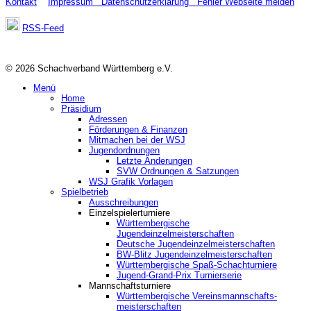
Kontakt
Impressum
Datenschutzerklärung
Fehler Webseite melden
RSS-Feed
© 2026 Schachverband Württemberg e.V.
Menü
Home
Präsidium
Adressen
Förderungen & Finanzen
Mitmachen bei der WSJ
Jugendordnungen
Letzte Änderungen
SVW Ordnungen & Satzungen
WSJ Grafik Vorlagen
Spielbetrieb
Ausschreibungen
Einzelspielerturniere
Württembergische
Jugendeinzelmeisterschaften
Deutsche Jugendeinzelmeisterschaften
BW-Blitz Jugendeinzelmeisterschaften
Württembergische Spaß-Schachturniere
Jugend-Grand-Prix Turnierserie
Mannschaftsturniere
Württembergische Vereinsmannschafts-
meisterschaften