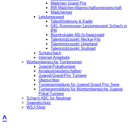
Mädchen Grand Prix
BW Mädchen-Mannschaftsmeisterschaft
Mädchentag
Leistungssport
Talentförderung & Kader
GKL Kommission Leistungssport Schach in
BW
Bezirkskader Alb-Schwarzwald
Talentstützpunkt Neckar-Fils
Talentstützpunkt Unterland
Talentstützpunkt Stuttgart
Schulschach
Internet-Angebote
Württembergische Turnierserien
Jugend-Pokalturniere
Amateurmeisterschaften
Jugend-Grand-Prix Turniere
Übersichten
Turnieranmeldung für Jugend Grand Prix Serie
Turnieranmeldung für Württembergische Jugend-
Pokal-Turniere
Schach ABC für Neulinge
Jugendschutz
WSJ-Shop
˄