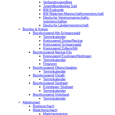
Verbandsjugendliga
Jugendbundesliga Süd
BW-Endrunde
BW Mädchen-Mannschaftsmeisterschaft
Deutsche Vereinsmannschafts-
meisterschaften
Deutsche Ländermeisterschaft
Bezirke & Kreise
Bezirksjugend Alb-Schwarzwald
Terminkalender
Kreisjugend Donau/Neckar
Kreisjugend Schwarzwald
Kreisjugend Zollern/Alb
Bezirksjugend Neckar-Fils
Kreisjugend ‎Esslingen/Nürtingen
Terminkalender
Finanzen
Bezirksjugend Oberschwaben
Terminkalender
Bezirksjugend Ostalb
Terminkalender
Bezirksjugend Stuttgart
‎Eventteam Stuttgart
Terminkalender
Bezirksjugend Unterland
Terminkalender
Abteilungen
Breitenschach
Mädchenschach
Mädchentraining