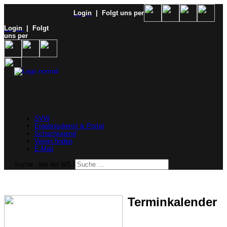
Login
| Folgt uns per
Login
| Folgt
uns per
SVW
Ergebnisdienst & Portal
Schachjugend
Verein finden
E-Mail
Suche...bei der WSJ
Terminkalender