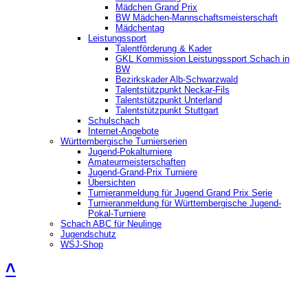
Mädchen Grand Prix
BW Mädchen-Mannschaftsmeisterschaft
Mädchentag
Leistungssport
Talentförderung & Kader
GKL Kommission Leistungssport Schach in
BW
Bezirkskader Alb-Schwarzwald
Talentstützpunkt Neckar-Fils
Talentstützpunkt Unterland
Talentstützpunkt Stuttgart
Schulschach
Internet-Angebote
Württembergische Turnierserien
Jugend-Pokalturniere
Amateurmeisterschaften
Jugend-Grand-Prix Turniere
Übersichten
Turnieranmeldung für Jugend Grand Prix Serie
Turnieranmeldung für Württembergische Jugend-
Pokal-Turniere
Schach ABC für Neulinge
Jugendschutz
WSJ-Shop
˄