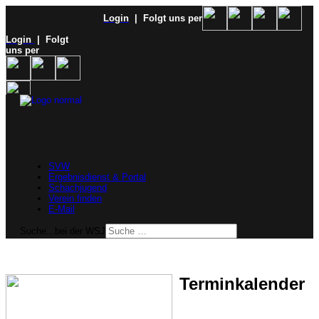
Login
| Folgt uns per
Login
| Folgt
uns per
SVW
Ergebnisdienst & Portal
Schachjugend
Verein finden
E-Mail
Suche...bei der WSJ
Terminkalender