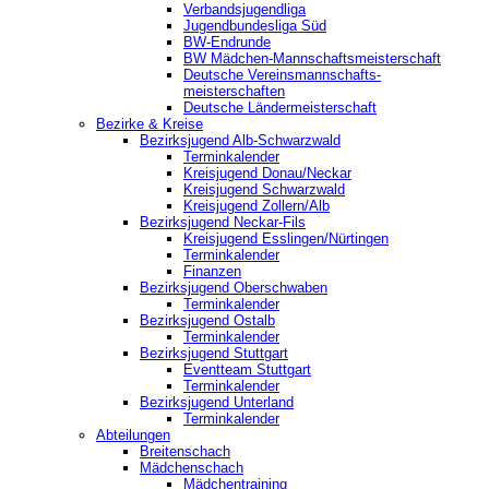
Verbandsjugendliga
Jugendbundesliga Süd
BW-Endrunde
BW Mädchen-Mannschaftsmeisterschaft
Deutsche Vereinsmannschafts-
meisterschaften
Deutsche Ländermeisterschaft
Bezirke & Kreise
Bezirksjugend Alb-Schwarzwald
Terminkalender
Kreisjugend Donau/Neckar
Kreisjugend Schwarzwald
Kreisjugend Zollern/Alb
Bezirksjugend Neckar-Fils
Kreisjugend ‎Esslingen/Nürtingen
Terminkalender
Finanzen
Bezirksjugend Oberschwaben
Terminkalender
Bezirksjugend Ostalb
Terminkalender
Bezirksjugend Stuttgart
‎Eventteam Stuttgart
Terminkalender
Bezirksjugend Unterland
Terminkalender
Abteilungen
Breitenschach
Mädchenschach
Mädchentraining