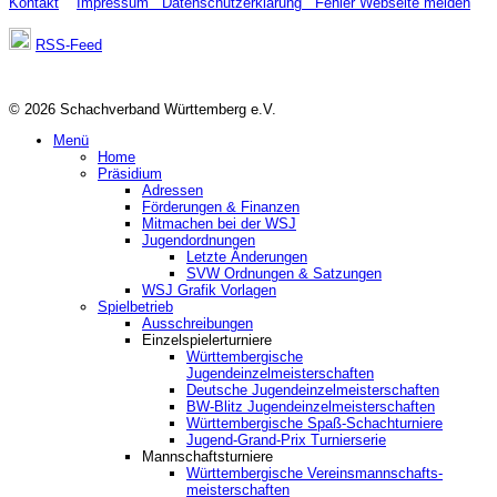
Kontakt
Impressum
Datenschutzerklärung
Fehler Webseite melden
RSS-Feed
© 2026 Schachverband Württemberg e.V.
Menü
Home
Präsidium
Adressen
Förderungen & Finanzen
Mitmachen bei der WSJ
Jugendordnungen
Letzte Änderungen
SVW Ordnungen & Satzungen
WSJ Grafik Vorlagen
Spielbetrieb
Ausschreibungen
Einzelspielerturniere
Württembergische
Jugendeinzelmeisterschaften
Deutsche Jugendeinzelmeisterschaften
BW-Blitz Jugendeinzelmeisterschaften
Württembergische Spaß-Schachturniere
Jugend-Grand-Prix Turnierserie
Mannschaftsturniere
Württembergische Vereinsmannschafts-
meisterschaften